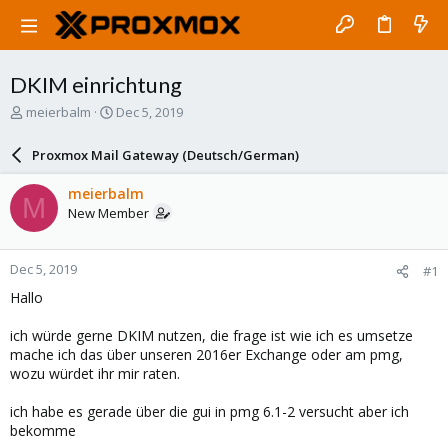
DKIM einrichtung
T
S
meierbalm
Dec 5, 2019
h
t
r
a
Proxmox Mail Gateway (Deutsch/German)
e
r
a
t
meierbalm
M
d
d
New Member
s
a
t
t
a
e
Dec 5, 2019
#1
r
t
Hallo
e
r
ich würde gerne DKIM nutzen, die frage ist wie ich es umsetze
mache ich das über unseren 2016er Exchange oder am pmg,
wozu würdet ihr mir raten.
ich habe es gerade über die gui in pmg 6.1-2 versucht aber ich
bekomme