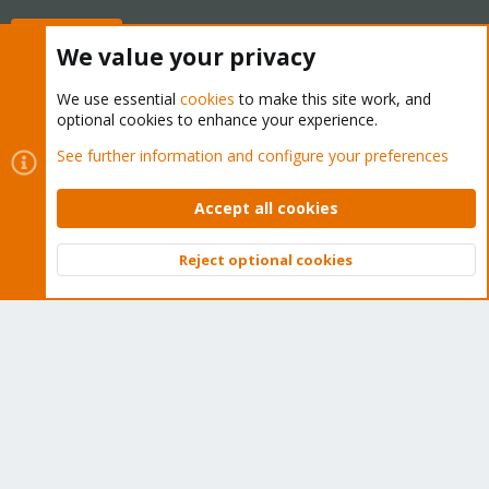
Buy now!
We value your privacy
We use essential
cookies
to make this site work, and
optional cookies to enhance your experience.
Cookies
Proxmox Support Forum - Light Mode
See further information and configure your preferences
Contact us
Terms and rules
Privacy policy
Help
Home
R
S
Accept all cookies
S
®
Community platform by XenForo
© 2010-2026 XenForo Ltd.
Reject optional cookies
Top
Bott