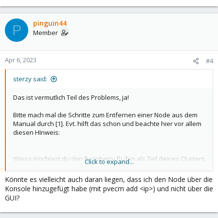
pinguin44
P
Member
Apr 6, 2023
#4
sterzy said:
Das ist vermutlich Teil des Problems, ja!
Bitte mach mal die Schritte zum Entfernen einer Node aus dem
Manual durch [1]. Evt. hilft das schon und beachte hier vor allem
diesen HInweis:
Wieso möchtest du den Raspberry Pi den als Teil deines Clusters
Click to expand...
haben?
Könnte es vielleicht auch daran liegen, dass ich den Node über die
[1]:
https://pve.proxmox.com/pve-docs/pve-admin-
Konsole hinzugefügt habe (mit pvecm add <ip>) und nicht über die
guide.html#_remove_a_cluster_node
GUI?