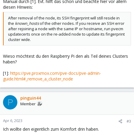
Manual durch [1]. Evt. hilft das schon und beachte hier vor allem
diesen HInweis:
After removal of the node, its SSH fingerprint will still reside in
the
known_hosts
of the other nodes. If you receive an SSH error
after rejoining a node with the same IP or hostname, run pvecm
updatecerts once on the re-added node to update its fingerprint
cluster wide.
Wieso möchtest du den Raspberry Pi den als Teil deines Clusters
haben?
[1]:
https://pve.proxmox.com/pve-docs/pve-admin-
guide.html#_remove_a_cluster_node
pinguin44
P
Member
Apr 6, 2023
#3
Ich wollte den eigentlich zum Komfort drin haben.