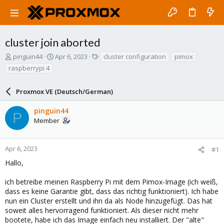
cluster join aborted
T
S
T
pinguin44
Apr 6, 2023
cluster configuration
pimox
h
t
a
raspberrypi 4
r
a
g
e
r
s
a
Proxmox VE (Deutsch/German)
t
d
d
s
a
pinguin44
P
t
t
Member
a
e
r
t
Apr 6, 2023
#1
e
Hallo,
r
ich betreibe meinen Raspberry Pi mit dem Pimox-Image (ich weiß,
dass es keine Garantie gibt, dass das richtig funktioniert). Ich habe
nun ein Cluster erstellt und ihn da als Node hinzugefügt. Das hat
soweit alles hervorragend funktioniert. Als dieser nicht mehr
bootete, habe ich das Image einfach neu installiert. Der "alte"