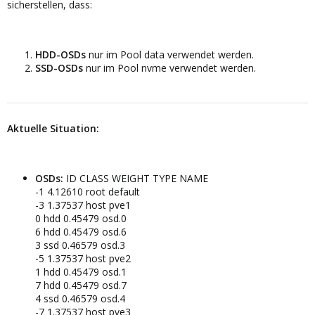
sicherstellen, dass:
HDD-OSDs
nur im Pool data verwendet werden.
SSD-OSDs
nur im Pool nvme verwendet werden.
Aktuelle Situation:
OSDs:
ID CLASS WEIGHT TYPE NAME
-1 4.12610 root default
-3 1.37537 host pve1
0 hdd 0.45479 osd.0
6 hdd 0.45479 osd.6
3 ssd 0.46579 osd.3
-5 1.37537 host pve2
1 hdd 0.45479 osd.1
7 hdd 0.45479 osd.7
4 ssd 0.46579 osd.4
-7 1.37537 host pve3