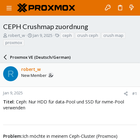
CEPH Crushmap zuordnung
T
S
T
robert_w
Jan 9, 2025
ceph
crush ceph
crush map
h
t
a
proxmox
r
a
g
e
r
s
a
Proxmox VE (Deutsch/German)
t
d
d
s
a
robert_w
R
t
t
New Member
a
e
r
t
Jan 9, 2025
#1
e
Titel:
Ceph: Nur HDD für data-Pool und SSD für nvme-Pool
r
verwenden
Problem:
Ich möchte in meinem Ceph-Cluster (Proxmox)