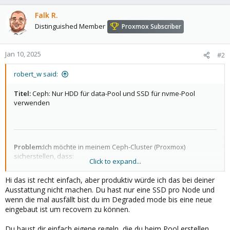
Falk R.
Distinguished Member
Proxmox Subscriber
Jan 10, 2025
#2
robert_w said:
Titel:
Ceph: Nur HDD für data-Pool und SSD für nvme-Pool
verwenden
Problem:
Ich möchte in meinem Ceph-Cluster (Proxmox)
sicherstellen, dass:
Click to expand...
Hi das ist recht einfach, aber produktiv würde ich das bei deiner
Ausstattung nicht machen. Du hast nur eine SSD pro Node und
HDD-OSDs
nur im Pool data verwendet werden.
wenn die mal ausfällt bist du im Degraded mode bis eine neue
SSD-OSDs
nur im Pool nvme verwendet werden.
eingebaut ist um recovern zu können.
Du baust dir einfach eigene regeln, die du beim Pool erstellen