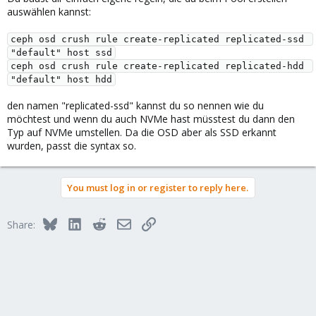
auswählen kannst:
Aktuelle Situation:
ceph osd crush rule create-replicated replicated-ssd 
"default" host ssd
OSDs:
ID CLASS WEIGHT TYPE NAME
ceph osd crush rule create-replicated replicated-hdd 
-1 4.12610 root default
"default" host hdd
-3 1.37537 host pve1
0 hdd 0.45479 osd.0
den namen "replicated-ssd" kannst du so nennen wie du
6 hdd 0.45479 osd.6
möchtest und wenn du auch NVMe hast müsstest du dann den
3 ssd 0.46579 osd.3
Typ auf NVMe umstellen. Da die OSD aber als SSD erkannt
-5 1.37537 host pve2
wurden, passt die syntax so.
1 hdd 0.45479 osd.1
7 hdd 0.45479 osd.7
4 ssd 0.46579 osd.4
You must log in or register to reply here.
-7 1.37537 host pve3
2 hdd 0.45479 osd.2
8 hdd 0.45479 osd.8
Bluesky
LinkedIn
Reddit
Email
Link
Share:
5 ssd 0.46579 osd.5
Pools
: data (HDD) und nvme (SSD).
Fehler:
Beim Erstellen von CRUSH-Regeln für hdd kommt:
Error EINVAL: unknown type hdd.