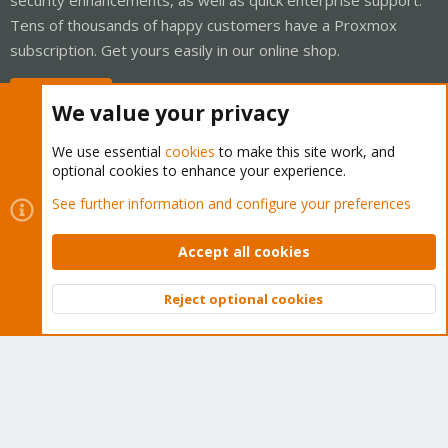
Tens of thousands of happy customers have a Proxmox
subscription. Get yours easily in our online shop.
Buy now!
We value your privacy
We use essential
cookies
to make this site work, and
optional cookies to enhance your experience.
Cookies
Proxmox Support Forum - Light Mode
See further information and configure your preferences
Contact us
Terms and rules
Privacy policy
Help
Home
R
S
Accept all cookies
S
®
Community platform by XenForo
© 2010-2026 XenForo Ltd.
Reject optional cookies
Top
Bott