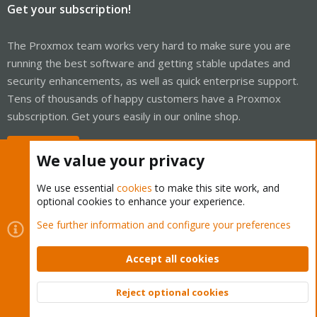
Get your subscription!
The Proxmox team works very hard to make sure you are
running the best software and getting stable updates and
security enhancements, as well as quick enterprise support.
Tens of thousands of happy customers have a Proxmox
subscription. Get yours easily in our online shop.
Buy now!
We value your privacy
We use essential
cookies
to make this site work, and
optional cookies to enhance your experience.
Cookies
Proxmox Support Forum - Light Mode
See further information and configure your preferences
Contact us
Terms and rules
Privacy policy
Help
Home
R
S
Accept all cookies
S
®
Community platform by XenForo
© 2010-2026 XenForo Ltd.
Reject optional cookies
Top
Bott