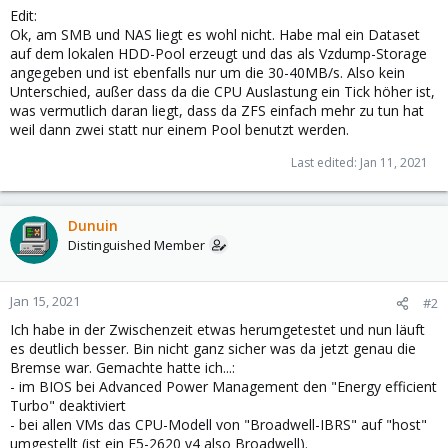
Edit:
Ok, am SMB und NAS liegt es wohl nicht. Habe mal ein Dataset
auf dem lokalen HDD-Pool erzeugt und das als Vzdump-Storage
angegeben und ist ebenfalls nur um die 30-40MB/s. Also kein
Unterschied, außer dass da die CPU Auslastung ein Tick höher ist,
was vermutlich daran liegt, dass da ZFS einfach mehr zu tun hat
weil dann zwei statt nur einem Pool benutzt werden.
Last edited:
Jan 11, 2021
Dunuin
Distinguished Member
Jan 15, 2021
#2
Ich habe in der Zwischenzeit etwas herumgetestet und nun läuft
es deutlich besser. Bin nicht ganz sicher was da jetzt genau die
Bremse war. Gemachte hatte ich...:
- im BIOS bei Advanced Power Management den "Energy efficient
Turbo" deaktiviert
- bei allen VMs das CPU-Modell von "Broadwell-IBRS" auf "host"
umgestellt (ist ein E5-2620 v4 also Broadwell).