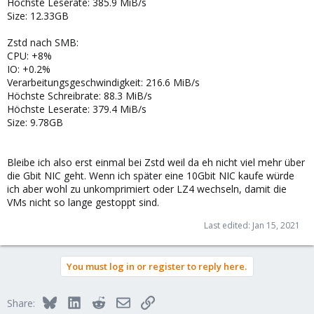
Höchste Leserate: 385.9 MiB/s
Size: 12.33GB
Zstd nach SMB:
CPU: +8%
IO: +0.2%
Verarbeitungsgeschwindigkeit: 216.6 MiB/s
Höchste Schreibrate: 88.3 MiB/s
Höchste Leserate: 379.4 MiB/s
Size: 9.78GB
Bleibe ich also erst einmal bei Zstd weil da eh nicht viel mehr über
die Gbit NIC geht. Wenn ich später eine 10Gbit NIC kaufe würde
ich aber wohl zu unkomprimiert oder LZ4 wechseln, damit die
VMs nicht so lange gestoppt sind.
Last edited:
Jan 15, 2021
You must log in or register to reply here.
Bluesky
LinkedIn
Reddit
Email
Link
Share: