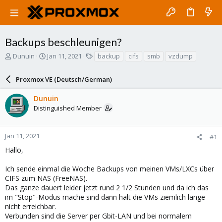
Backups beschleunigen?
T
S
T
Dunuin
Jan 11, 2021
backup
cifs
smb
vzdump
h
t
a
r
a
g
Proxmox VE (Deutsch/German)
e
r
s
a
t
Dunuin
d
d
Distinguished Member
s
a
t
t
a
e
r
Jan 11, 2021
#1
t
Hallo,
e
r
Ich sende einmal die Woche Backups von meinen VMs/LXCs über
CIFS zum NAS (FreeNAS).
Das ganze dauert leider jetzt rund 2 1/2 Stunden und da ich das
im "Stop"-Modus mache sind dann halt die VMs ziemlich lange
nicht erreichbar.
Verbunden sind die Server per Gbit-LAN und bei normalem