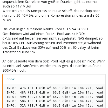
sequentiellem Schreiben von großen Dateien geht da normal
auch so 117 MB/s.
Wenn ich Zstd als Kompression nutze schafft das Backup aber
nur rund 30-40MB/s und ohne Kompression sind es um die 60
MB/s.
Die VMs liegen auf einem Raidz1 Pool aus 5 SATA SSD.
Geschrieben wird auf einen Raidz1 Pool aus 4x HDDs.
CPUs sind auf beiden Servern nicht ausgelastet. NAS dümpelt so
bei 0-10% CPU-Auslastung herum und Proxmox steigt während
des Zstd-Backups von 35% auf rund 50% an. IO delay ist beim
Transfer bei rund 1%.
An der Leserate von dem SSD-Pool liegt es glaube ich nicht. Wenn
da nicht viel transferiert werden muss geht die nämlich auf rund
200MB/s hoch:
Code:
INFO:  47% (31.1 GiB of 66.0 GiB) in 10m 29s, read: 1
INFO:  48% (31.8 GiB of 66.0 GiB) in 10m 34s, read: 1
INFO:  49% (32.4 GiB of 66.0 GiB) in 10m 38s, read: 1
INFO:  50% (33.1 GiB of 66.0 GiB) in 10m 42s, read: 1
INFO:  51% (33.7 GiB of 66.0 GiB) in 10m 45s, read: 2