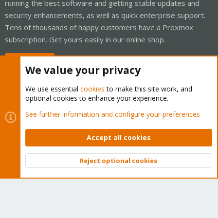
running the best software and getting stable updates and
security enhancements, as well as quick enterprise support.
Tens of thousands of happy customers have a Proxmox
subscription. Get yours easily in our online shop.
Buy now!
We value your privacy
We use essential
cookies
to make this site work, and
optional cookies to enhance your experience.
Cookies
Proxmox Support Forum - Light Mode
See further information and configure your preferences
Contact us
Terms and rules
Privacy policy
Help
Home
R
S
Accept all cookies
S
®
Community platform by XenForo
© 2010-2026 XenForo Ltd.
Reject optional cookies
Top
Bott