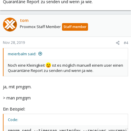
Quarantäne Report zu senden und wenn ja wie.
tom
Proxmox Staff Member
Staff member
Nov 28, 2019
#4
meierbalm said:
Noch eine Kleinigkeit
ist es möglich manuell einem user einen
Quarantäne Report zu senden und wenn ja wie.
ja, mit pmgqm.
> man pmgqm
Ein Beispiel:
Code:
pmgqm send --timespan yesterday --receiver youremail