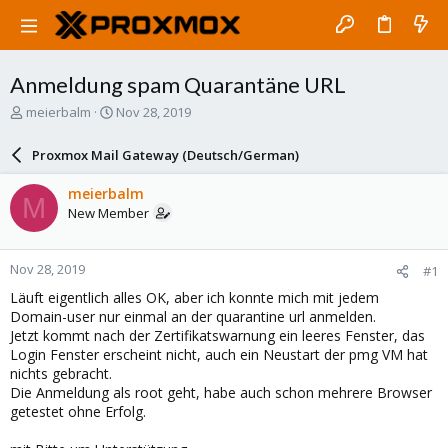
Anmeldung spam Quarantäne URL
T
S
meierbalm
Nov 28, 2019
h
t
r
a
Proxmox Mail Gateway (Deutsch/German)
e
r
a
t
meierbalm
M
d
d
New Member
s
a
t
t
a
e
Nov 28, 2019
#1
r
t
Läuft eigentlich alles OK, aber ich konnte mich mit jedem
e
Domain-user nur einmal an der quarantine url anmelden.
r
Jetzt kommt nach der Zertifikatswarnung ein leeres Fenster, das
Login Fenster erscheint nicht, auch ein Neustart der pmg VM hat
nichts gebracht.
Die Anmeldung als root geht, habe auch schon mehrere Browser
getestet ohne Erfolg.