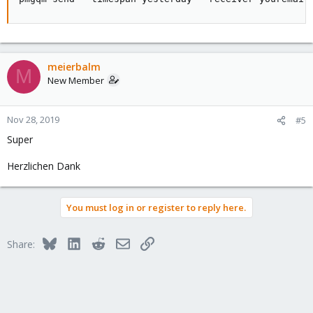
meierbalm
M
New Member
Nov 28, 2019
#5
Super
Herzlichen Dank
You must log in or register to reply here.
Bluesky
LinkedIn
Reddit
Email
Link
Share: