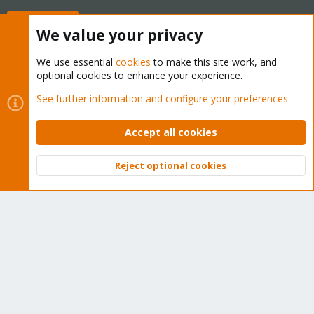
Buy now!
We value your privacy
We use essential
cookies
to make this site work, and
optional cookies to enhance your experience.
Cookies
Proxmox Support Forum - Light Mode
See further information and configure your preferences
Contact us
Terms and rules
Privacy policy
Help
Home
R
S
Accept all cookies
S
®
Community platform by XenForo
© 2010-2026 XenForo Ltd.
Reject optional cookies
Top
Bott