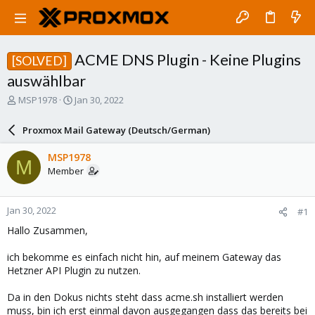
ACME DNS Plugin - Keine Plugins
[SOLVED]
auswählbar
T
S
MSP1978
Jan 30, 2022
h
t
r
a
Proxmox Mail Gateway (Deutsch/German)
e
r
a
t
MSP1978
M
d
d
Member
s
a
t
t
a
e
Jan 30, 2022
#1
r
t
Hallo Zusammen,
e
r
ich bekomme es einfach nicht hin, auf meinem Gateway das
Hetzner API Plugin zu nutzen.
Da in den Dokus nichts steht dass acme.sh installiert werden
muss, bin ich erst einmal davon ausgegangen dass das bereits bei