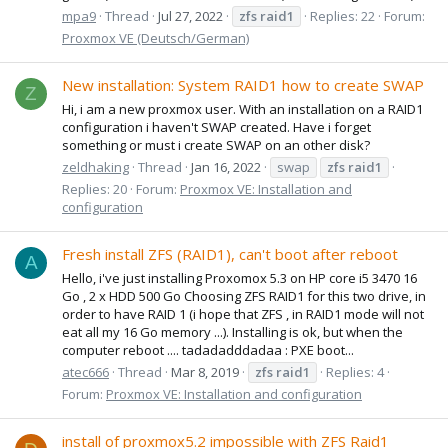
mpa9
Thread
Jul 27, 2022
zfs
raid1
Replies: 22
Forum:
Proxmox VE (Deutsch/German)
New installation: System RAID1 how to create SWAP
Z
Hi, i am a new proxmox user. With an installation on a RAID1
configuration i haven't SWAP created. Have i forget
something or must i create SWAP on an other disk?
zeldhaking
Thread
Jan 16, 2022
swap
zfs
raid1
Replies: 20
Forum:
Proxmox VE: Installation and
configuration
Fresh install ZFS (RAID1), can't boot after reboot
A
Hello, i've just installing Proxomox 5.3 on HP core i5 3470 16
Go , 2 x HDD 500 Go Choosing ZFS RAID1 for this two drive, in
order to have RAID 1 (i hope that ZFS , in RAID1 mode will not
eat all my 16 Go memory ...). Installing is ok, but when the
computer reboot .... tadadadddadaa : PXE boot...
atec666
Thread
Mar 8, 2019
zfs
raid1
Replies: 4
Forum:
Proxmox VE: Installation and configuration
install of proxmox5.2 impossible with ZFS Raid1