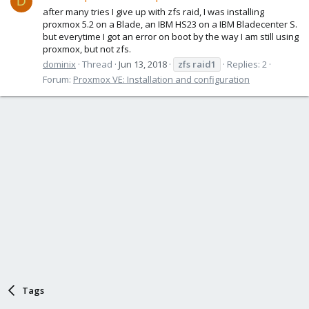
D
after many tries I give up with zfs raid, I was installing
proxmox 5.2 on a Blade, an IBM HS23 on a IBM Bladecenter S.
but everytime I got an error on boot by the way I am still using
proxmox, but not zfs.
dominix
Thread
Jun 13, 2018
zfs
raid1
Replies: 2
Forum:
Proxmox VE: Installation and configuration
Tags