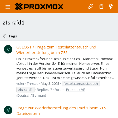
zfs raid1
Tags
GELÖST / Frage zum Festplattentausch und
V
Wiederherstellung beim ZFS
Hallo Proxmoxfreunde, ich nutze seit ca 3 Monaten Proxmox
(Aktuell in der Version 8.4.1) für meinen Homeserver. Eines
vorweg es läuft bisher super zuverlässig und Stabil. Nun
meine Frage.Der Homeserver soll u.a. auch als Datenarchiv
genutzt werden. Dazu ist mir eine gewisse Ausfallsicherheit...
vuler
Thread
May 3, 2025
festplattenaustausch
zfs
raid1
Replies: 7
Forum:
Proxmox VE
(Deutsch/German)
Frage zur Wiederherstellung des Raid 1 beim ZFS
V
Dateisystem