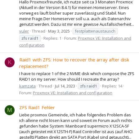
Hallo Proxmoxfreunde, ich nutze seit ca 3 Monaten Proxmox
(Aktuell in der Version 8.4.1) für meinen Homeserver. Eines
vorweg es läuft bisher super zuverlässig und Stabil. Nun
meine Frage.Der Homeserver soll u.a. auch als Datenarchiv
genutzt werden. Dazu ist mir eine gewisse Ausfallsicherheit...
vuler
Thread
May 3, 2025
festplattenaustausch
zfs
raid1
Replies: 1
Forum:
Proxmox VE: Installation and
configuration
Raid1 with ZFS: How to recover the array after disk
K
replacement?
I have to replace 1 of the 2 NVME disk which compose the ZFS
RAID1 on my server. How should I recreate the array?
kamzata
Thread
Jul 14, 2023
zfs
raid1
Replies: 14
Forum:
Proxmox VE: Installation and configuration
ZFS Raid1 Fehler
M
Liebe proxmox Gemeinde, ich habe folgendes Problem das
ich alleine nicht lösen kann und soweit im Forum auch nichts
gefunden habe System: Mainboard supermicro X12SCA-5F
(auch getestet mit X12STH-F) Raid Controller ist aus (auf AHCI
gestellt) Platten direkt am SATA Port (Kabel sind getauscht)...