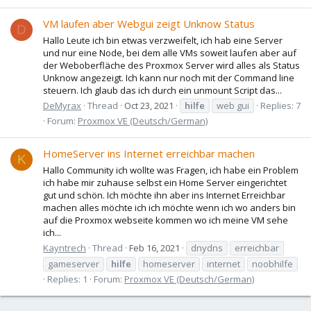
VM laufen aber Webgui zeigt Unknow Status
D
Hallo Leute ich bin etwas verzweifelt, ich hab eine Server
und nur eine Node, bei dem alle VMs soweit laufen aber auf
der Weboberfläche des Proxmox Server wird alles als Status
Unknow angezeigt. Ich kann nur noch mit der Command line
steuern. Ich glaub das ich durch ein unmount Script das...
DeMyrax
Thread
Oct 23, 2021
hilfe
web gui
Replies: 7
Forum:
Proxmox VE (Deutsch/German)
HomeServer ins Internet erreichbar machen
K
Hallo Community ich wollte was Fragen, ich habe ein Problem
ich habe mir zuhause selbst ein Home Server eingerichtet
gut und schön. Ich möchte ihn aber ins Internet Erreichbar
machen alles möchte ich ich möchte wenn ich wo anders bin
auf die Proxmox webseite kommen wo ich meine VM sehe
ich...
Kayntrech
Thread
Feb 16, 2021
dnydns
erreichbar
gameserver
hilfe
homeserver
internet
noobhilfe
Replies: 1
Forum:
Proxmox VE (Deutsch/German)