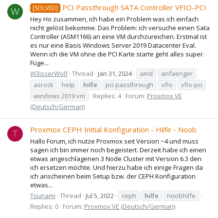
PCI Passthrough SATA Controller VFIO-PCI
[SOLVED]
W
Hey Ho zusammen, ich habe ein Problem was ich einfach
nicht gelöst bekomme. Das Problem: ich versuche einen Sata
Controller (ASM1166) an eine VM durchzureichen. Erstmal ist
es nur eine Basis Windows Server 2019 Datacenter Eval.
Wenn ich die VM ohne die PCI Karte starte geht alles super.
Füge...
W3isserWolf
Thread
Jan 31, 2024
amd
anfaenger
asrock
help
hilfe
pci passthrough
vfio
vfio-pci
windows 2019 vm
Replies: 4
Forum:
Proxmox VE
(Deutsch/German)
Proxmox CEPH Initial Konfiguration - Hilfe - Noob
T
Hallo Forum, ich nutze Proxmox seit Version ~4 und muss
sagen ich bin immer noch begeistert. Derzeit habe ich einen
etwas angeschlagenen 3 Node Cluster mit Version 6.3 den
ich ersetzen möchte. Und hierzu habe ich einige Fragen da
ich anscheinen beim Setup bzw. der CEPH Konfiguration
etwas...
Tsunami
Thread
Jul 5, 2022
ceph
hilfe
noobhilfe
Replies: 0
Forum:
Proxmox VE (Deutsch/German)