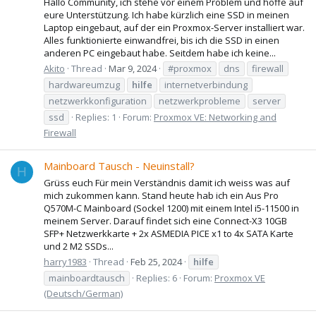
Hallo Community, ich stehe vor einem Problem und hoffe auf
eure Unterstützung. Ich habe kürzlich eine SSD in meinen
Laptop eingebaut, auf der ein Proxmox-Server installiert war.
Alles funktionierte einwandfrei, bis ich die SSD in einen
anderen PC eingebaut habe. Seitdem habe ich keine...
Akito
Thread
Mar 9, 2024
#proxmox
dns
firewall
hardwareumzug
hilfe
internetverbindung
netzwerkkonfiguration
netzwerkprobleme
server
ssd
Replies: 1
Forum:
Proxmox VE: Networking and
Firewall
Mainboard Tausch - Neuinstall?
H
Grüss euch Für mein Verständnis damit ich weiss was auf
mich zukommen kann. Stand heute hab ich ein Aus Pro
Q570M-C Mainboard (Sockel 1200) mit einem Intel i5-11500 in
meinem Server. Darauf findet sich eine Connect-X3 10GB
SFP+ Netzwerkkarte + 2x ASMEDIA PICE x1 to 4x SATA Karte
und 2 M2 SSDs...
harry1983
Thread
Feb 25, 2024
hilfe
mainboardtausch
Replies: 6
Forum:
Proxmox VE
(Deutsch/German)