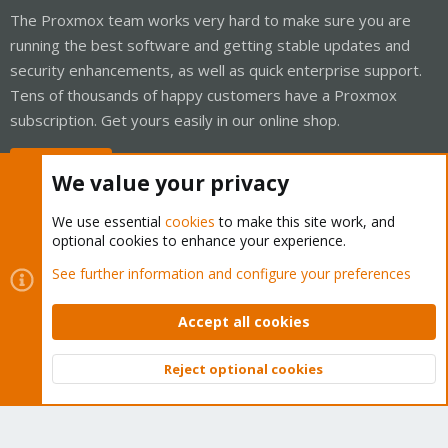
The Proxmox team works very hard to make sure you are
running the best software and getting stable updates and
security enhancements, as well as quick enterprise support.
Tens of thousands of happy customers have a Proxmox
subscription. Get yours easily in our online shop.
Buy now!
We value your privacy
We use essential
cookies
to make this site work, and
optional cookies to enhance your experience.
Cookies
Proxmox Support Forum - Light Mode
See further information and configure your preferences
Contact us
Terms and rules
Privacy policy
Help
Home
R
S
Accept all cookies
S
®
Community platform by XenForo
© 2010-2026 XenForo Ltd.
Reject optional cookies
Top
Bott