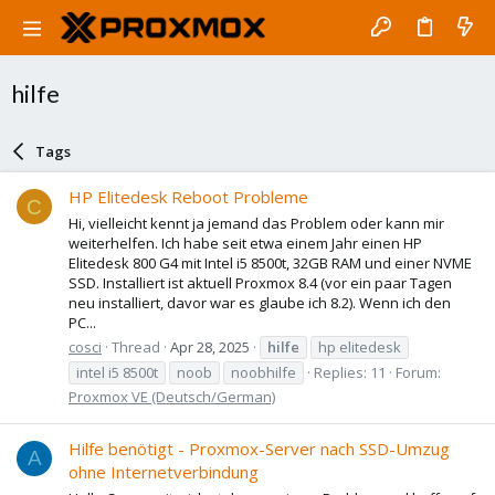
hilfe
Tags
HP Elitedesk Reboot Probleme
C
Hi, vielleicht kennt ja jemand das Problem oder kann mir
weiterhelfen. Ich habe seit etwa einem Jahr einen HP
Elitedesk 800 G4 mit Intel i5 8500t, 32GB RAM und einer NVME
SSD. Installiert ist aktuell Proxmox 8.4 (vor ein paar Tagen
neu installiert, davor war es glaube ich 8.2). Wenn ich den
PC...
cosci
Thread
Apr 28, 2025
hilfe
hp elitedesk
intel i5 8500t
noob
noobhilfe
Replies: 11
Forum:
Proxmox VE (Deutsch/German)
Hilfe benötigt - Proxmox-Server nach SSD-Umzug
A
ohne Internetverbindung