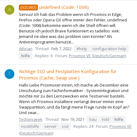
undefined (Code: 1006)
[SOLVED]
A
Servus! Ich hab das Problem wenn ich Proxmox in Edge,
FireFox oder Opera GX öffne immer den Fehler, undefined
(Code: 1006) bekomme wenn ich die Shell öffnen will.
Benutze ich jedoch Brave funktioniert es tadellos :eek:
Jemand ne idee was das problem sein könnte? Als
Antivirenprogramm benutze...
Athrian
Thread
Feb 7, 2022
#help
configuration help
hilfe
Replies: 6
Forum:
Proxmox VE (Deutsch/German)
Richtige SSD und Festplatten Konfiguration für
T
Proxmox (Cache, Swap usw.)
Hallo Liebe Proxmoxer:innen, Ich mache ab Dezember eine
Umschulung zum Fachinformatiker - Systemintegration und
möchte mir zu den Lernzwecken eine Testserver basteln.
Wenn ich Proxmox installiere verlangt dieser immer eine
Swappartition, und da fängt meine Frage runde im Kopf an?
Und zwar...
Techiesgeek
Thread
Nov 19, 2021
bau
hdd
hilfe
noobhilfe
server
ssd
Replies: 24
Forum:
Proxmox VE
(Deutsch/German)