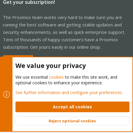
Get your subscription!
The Proxmox team works very hard to make sure you are
running the best software and getting stable updates and
security enhancements, as well as quick enterprise support.
Tens of thousands of happy customers have a Proxmox
subscription. Get yours easily in our online shop.
Buy now!
We value your privacy
We use essential
cookies
to make this site work, and
optional cookies to enhance your experience.
Cookies
Proxmox Support Forum - Light Mode
See further information and configure your preferences
Contact us
Terms and rules
Privacy policy
Help
Home
R
S
Accept all cookies
S
®
Community platform by XenForo
© 2010-2026 XenForo Ltd.
Reject optional cookies
Top
Bott