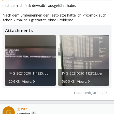
nachdem ich fsck dev/sdb1 ausgeführt habe.
Nach dem umbenennen der Festplatte hatte ich Proxmox auch
schon 2 mal neu gestartet, ohne Probleme
Attachments
IMG_20210630_111825.jpg
IMG_20210630_112802.jpg
20.6 KB · Views: 9
560.5 KB · Views: 9
Last edited:
Jun 30, 2021
gustel
G
Member