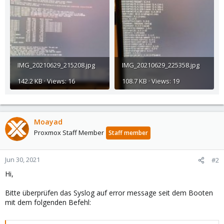
IMG_20210629_215208.jpg
IMG_20210629_225358.jpg
142.2 KB · Views: 16
108.7 KB · Views: 19
Moayad
Proxmox Staff Member
Staff member
Jun 30, 2021
#2
Hi,
Bitte überprüfen das Syslog auf error message seit dem Booten
mit dem folgenden Befehl: