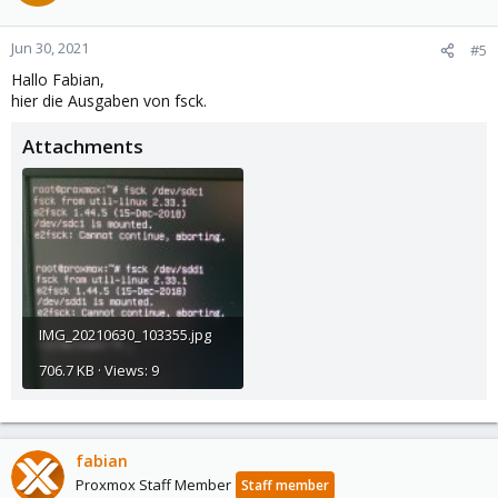
Jun 30, 2021
#5
Hallo Fabian,
hier die Ausgaben von fsck.
Attachments
IMG_20210630_103355.jpg
706.7 KB · Views: 9
fabian
Proxmox Staff Member
Staff member