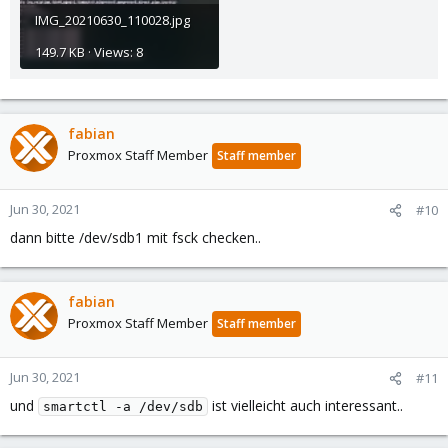
IMG_20210630_110028.jpg
149.7 KB · Views: 8
fabian
Proxmox Staff Member
Staff member
Jun 30, 2021
#10
dann bitte /dev/sdb1 mit fsck checken..
fabian
Proxmox Staff Member
Staff member
Jun 30, 2021
#11
und
ist vielleicht auch interessant..
smartctl -a /dev/sdb