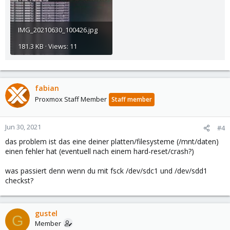
IMG_20210630_100426.jpg
181.3 KB · Views: 11
fabian
Proxmox Staff Member
Staff member
Jun 30, 2021
#4
das problem ist das eine deiner platten/filesysteme (/mnt/daten)
einen fehler hat (eventuell nach einem hard-reset/crash?)
was passiert denn wenn du mit fsck /dev/sdc1 und /dev/sdd1
checkst?
gustel
G
Member