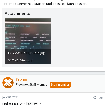
Proxmox-Server neu starten und da ist es dann passiert.
Attachments
IMG_20210630_104614.jpg
36.7 KB · Views: 11
fabian
Proxmox Staff Member
Staff member
Jun 30, 2021
#8
und output von
?
mount