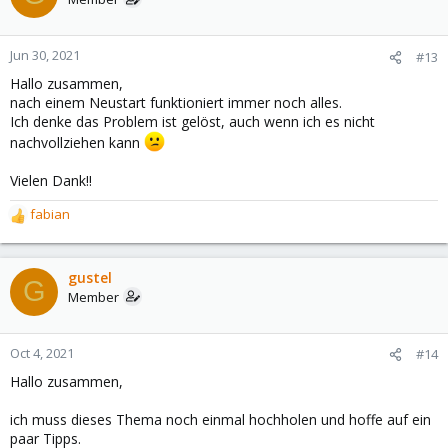
Jun 30, 2021
#13
Hallo zusammen,
nach einem Neustart funktioniert immer noch alles.
Ich denke das Problem ist gelöst, auch wenn ich es nicht
nachvollziehen kann
Vielen Dank!!
fabian
R
e
a
c
gustel
G
t
Member
i
o
n
Oct 4, 2021
#14
s
Hallo zusammen,
:
ich muss dieses Thema noch einmal hochholen und hoffe auf ein
paar Tipps.