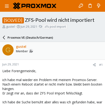
ZFS-Pool wird nicht importiert
[SOLVED]
T
S
T
gustel
Jun 29, 2021
zfs pool import
h
t
a
r
a
g
Proxmox VE (Deutsch/German)
e
r
s
a
t
gustel
d
d
G
Member
s
a
t
t
a
e
r
Jun 29, 2021
#1
t
Liebe Forengemeinde,
e
r
ich habe mal wieder ein Problem mit meinem Proxmox-Server.
Nach einem Reboot startet er nicht mehr bzw. bleibt beim booten
hängen.
Er zeigt mir an, dass der ZFS Pool Import fehlschlägt.
Ich habe die Suche bemüht aber alles was ich gefunden habe, war