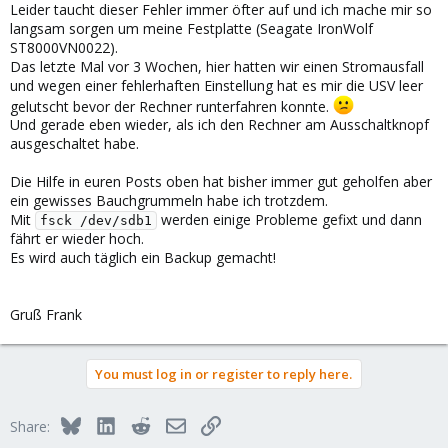
Leider taucht dieser Fehler immer öfter auf und ich mache mir so
langsam sorgen um meine Festplatte (Seagate IronWolf
ST8000VN0022).
Das letzte Mal vor 3 Wochen, hier hatten wir einen Stromausfall
und wegen einer fehlerhaften Einstellung hat es mir die USV leer
gelutscht bevor der Rechner runterfahren konnte.
Und gerade eben wieder, als ich den Rechner am Ausschaltknopf
ausgeschaltet habe.
Die Hilfe in euren Posts oben hat bisher immer gut geholfen aber
ein gewisses Bauchgrummeln habe ich trotzdem.
Mit
werden einige Probleme gefixt und dann
fsck /dev/sdb1
fährt er wieder hoch.
Es wird auch täglich ein Backup gemacht!
Gruß Frank
You must log in or register to reply here.
Bluesky
LinkedIn
Reddit
Email
Link
Share: