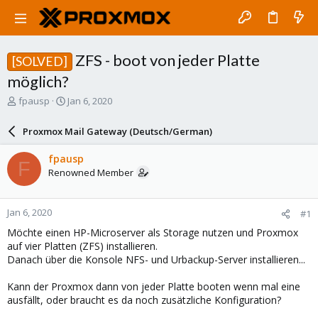
ZFS - boot von jeder Platte
[SOLVED]
möglich?
T
S
fpausp
Jan 6, 2020
h
t
r
a
Proxmox Mail Gateway (Deutsch/German)
e
r
a
t
fpausp
F
d
d
Renowned Member
s
a
t
t
a
e
Jan 6, 2020
#1
r
t
Möchte einen HP-Microserver als Storage nutzen und Proxmox
e
auf vier Platten (ZFS) installieren.
r
Danach über die Konsole NFS- und Urbackup-Server installieren...
Kann der Proxmox dann von jeder Platte booten wenn mal eine
ausfällt, oder braucht es da noch zusätzliche Konfiguration?