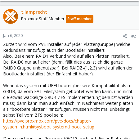
t.lamprecht
Proxmox Staff Member
Staff member
Jan 6, 2020
#2
Zurzeit wird vom PVE Installer auf jeder Platten(Gruppe) welche
Redundanz hinzufügt auch der Bootlader installiert.
Also, Bei einem RAID1 Verbund wird auf allen Platten installiert,
Bei RAID0 nur auf einer (denn, fällt dies aus ist eh die ganze
RAID0 Gruppe unbenutzbar). Bei RAIDZ-{1,2,3} wird auf allen der
Bootloader installiert (der Einfachheit halber).
Wenn das system mit UEFI bootet (bessere Kompatibilität als mit
GRUB, da vom FAT Filesystem gebootet werden kann, und nicht
die etwas wackelige GRUB ZFS implementierung benützt werden
muss) dann kann man auch einfach im Nachhinein weiter platten
als "bootbare platten" hinzufügen, müssen nicht mal unbedingt
selbst Teil vom ZFS pool sein:
https://pve.proxmox.com/pve-docs/chapter-
sysadmin.html#sysboot_systemd_boot_setup
Dann synchronisiert Proxmox VE/MG auch auf dieser Platte die