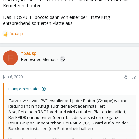
Kernel zum booten.
Das BIOS/UEFI bootet dann von einer der Einstellung
entsprechend sortierten Platte aus.
fpausp
R
e
a
c
fpausp
F
t
Renowned Member
i
o
n
Jan 6, 2020
#3
s
:
t.lamprecht said:
Zurzeit wird vom PVE Installer auf jeder Platten(Gruppe) welche
Redundanz hinzufügt auch der Bootlader installiert.
Also, Bei einem RAID1 Verbund wird auf allen Platten installiert,
Bei RAID0 nur auf einer (denn, fällt dies aus ist eh die ganze
RAID0 Gruppe unbenutzbar). Bei RAIDZ-{1,2,3} wird auf allen der
Bootloader installiert (der Einfachheit halber).