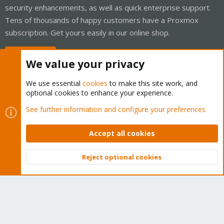
security enhancements, as well as quick enterprise support.
Tens of thousands of happy customers have a Proxmox
subscription. Get yours easily in our online shop.
Buy now!
We value your privacy
We use essential
cookies
to make this site work, and
optional cookies to enhance your experience.
Cookies
Proxmox Support Forum - Light Mode
See further information and configure your preferences
Contact us
Terms and rules
Privacy policy
Help
Home
R
S
Accept all cookies
S
®
Community platform by XenForo
© 2010-2026 XenForo Ltd.
Reject optional cookies
Top
Bott