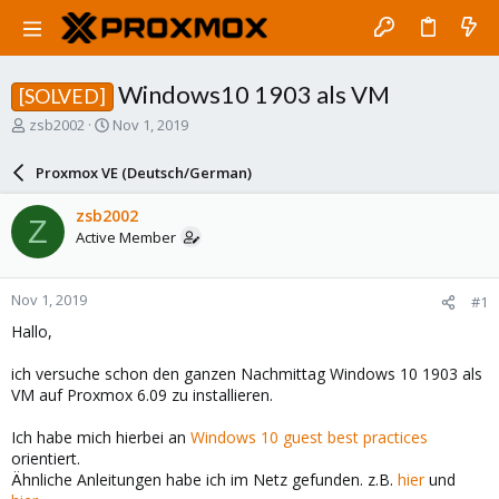
Windows10 1903 als VM
[SOLVED]
T
S
zsb2002
Nov 1, 2019
h
t
r
a
Proxmox VE (Deutsch/German)
e
r
a
t
zsb2002
Z
d
d
Active Member
s
a
t
t
a
e
Nov 1, 2019
#1
r
t
Hallo,
e
r
ich versuche schon den ganzen Nachmittag Windows 10 1903 als
VM auf Proxmox 6.09 zu installieren.
Ich habe mich hierbei an
Windows 10 guest best practices
orientiert.
Ähnliche Anleitungen habe ich im Netz gefunden. z.B.
hier
und