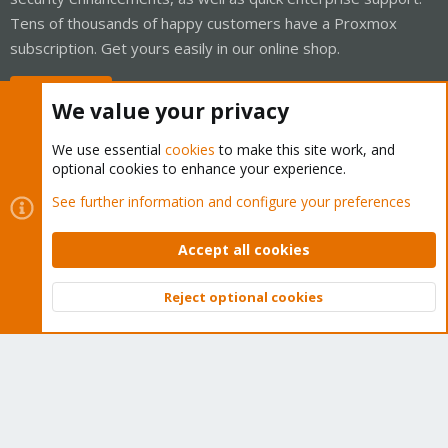
Tens of thousands of happy customers have a Proxmox
subscription. Get yours easily in our online shop.
Buy now!
We value your privacy
We use essential
cookies
to make this site work, and
optional cookies to enhance your experience.
Cookies
Proxmox Support Forum - Light Mode
See further information and configure your preferences
Contact us
Terms and rules
Privacy policy
Help
Home
R
S
Accept all cookies
S
®
Community platform by XenForo
© 2010-2026 XenForo Ltd.
Reject optional cookies
Top
Bott