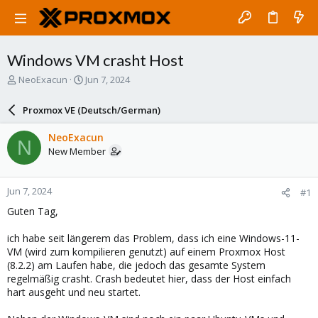
Windows VM crasht Host
T
S
NeoExacun
Jun 7, 2024
h
t
r
a
Proxmox VE (Deutsch/German)
e
r
a
t
NeoExacun
N
d
d
New Member
s
a
t
t
a
e
Jun 7, 2024
#1
r
t
Guten Tag,
e
r
ich habe seit längerem das Problem, dass ich eine Windows-11-
VM (wird zum kompilieren genutzt) auf einem Proxmox Host
(8.2.2) am Laufen habe, die jedoch das gesamte System
regelmäßig crasht. Crash bedeutet hier, dass der Host einfach
hart ausgeht und neu startet.