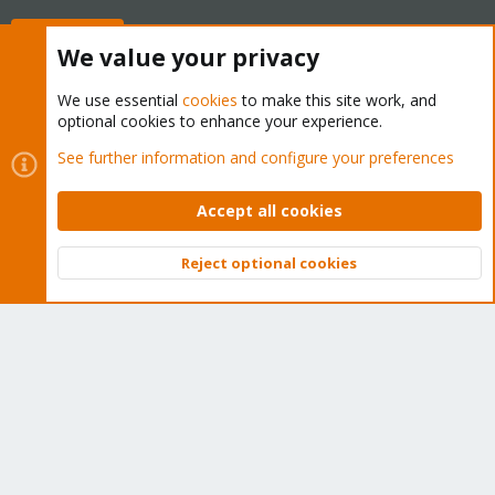
Buy now!
We value your privacy
We use essential
cookies
to make this site work, and
optional cookies to enhance your experience.
Cookies
Proxmox Support Forum - Light Mode
See further information and configure your preferences
Contact us
Terms and rules
Privacy policy
Help
Home
R
S
Accept all cookies
S
®
Community platform by XenForo
© 2010-2026 XenForo Ltd.
Reject optional cookies
Top
Bott