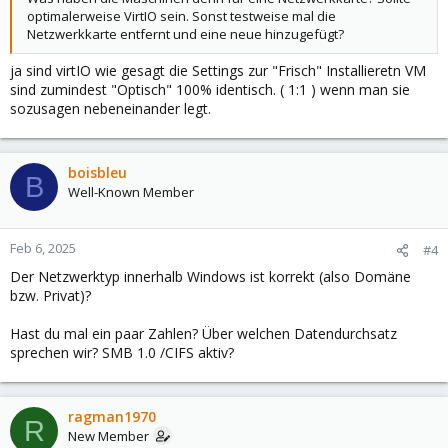
optimalerweise VirtIO sein. Sonst testweise mal die
Netzwerkkarte entfernt und eine neue hinzugefügt?
ja sind virtIO wie gesagt die Settings zur "Frisch" Installieretn VM
sind zumindest "Optisch" 100% identisch. ( 1:1 ) wenn man sie
sozusagen nebeneinander legt.
boisbleu
B
Well-Known Member
Feb 6, 2025
#4
Der Netzwerktyp innerhalb Windows ist korrekt (also Domäne
bzw. Privat)?
Hast du mal ein paar Zahlen? Über welchen Datendurchsatz
sprechen wir? SMB 1.0 /CIFS aktiv?
ragman1970
R
New Member