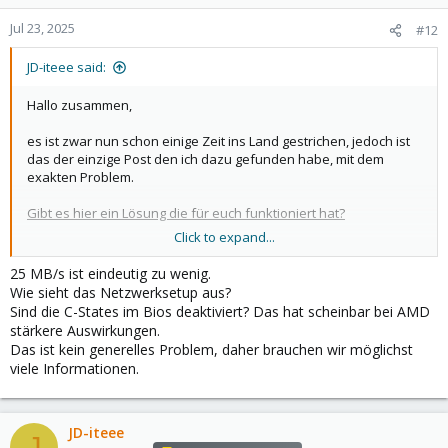
Jul 23, 2025
#12
JD-iteee said:
Hallo zusammen,
es ist zwar nun schon einige Zeit ins Land gestrichen, jedoch ist
das der einzige Post den ich dazu gefunden habe, mit dem
exakten Problem.
Gibt es hier ein Lösung die für euch funktioniert hat?
Click to expand...
Ich habe bereits alle Treiber deinstalliert, komme aber trotz
ähnlicher Ceph-Settings auf die gleichen Werte circa 25 MB/s.
25 MB/s ist eindeutig zu wenig.
Ich bin auch auf einer AMD Plattform unterwegs: 3 identische
Wie sieht das Netzwerksetup aus?
Server
Sind die C-States im Bios deaktiviert? Das hat scheinbar bei AMD
stärkere Auswirkungen.
EPYC 9354 32-Core
Das ist kein generelles Problem, daher brauchen wir möglichst
512GB RAM
viele Informationen.
7x Kioxia NVME SSDs
Danke schonmal im voraus
JD-iteee
J