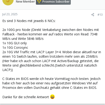
New Member
Proxmox Subscriber
Jul 23, 2025
#13
Es sind 3 Nodes mit jeweils 6 NICs:
2x 100G pro Node (Direkt Verkabelung zwischen den Nodes mit
Fallback - hierbei kommen wir auf rados Werte von Read: 7348
MB/s und Write 5846 MB/s
1x 10G GUI only
1x 10G Corosync
2x 10G VM Traffic mit LACP Layer 3+4. Wobei diese aktuell nur in
einen 1G Switch laufen, sollten trotzdem mehr sein als 25MB/s
(Hier habe ich auch schon LACP mit Active/Backup getestet, die
Werte sind gleichbleibend schlecht.(Swtich unterstützt natürlich
LACP))
C-States im BIOS werde ich heute Vormittag noch testen. Jedoch
habe ich hier auch bei einer neu aufgesetzten Windows VM auf
Proxmox den vollen Durchsatz gehabt ohne C-States im BIOS.
Danke für die schnelle Antwort