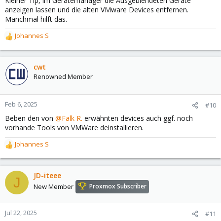
Kleiner Tip, im Gerätemanager die Ausgeblendeten Geräte
anzeigen lassen und die alten VMware Devices entfernen.
Manchmal hilft das.
Johannes S
R
e
a
c
cwt
t
Renowned Member
i
o
n
Feb 6, 2025
#10
s
Beben den von
@Falk R.
erwähnten devices auch ggf. noch
:
vorhande Tools von VMWare deinstallieren.
Johannes S
R
e
a
c
JD-iteee
J
t
New Member
Proxmox Subscriber
i
o
n
Jul 22, 2025
#11
s