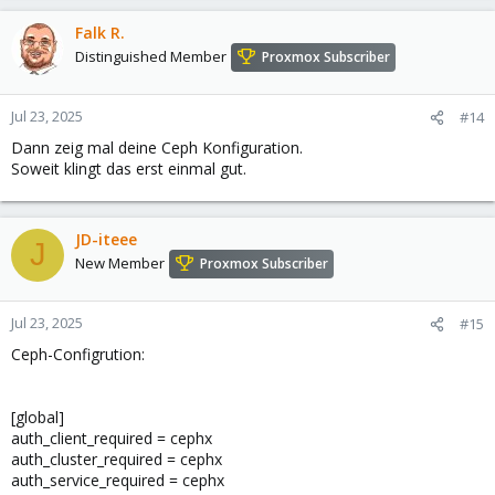
Falk R.
Distinguished Member
Proxmox Subscriber
Jul 23, 2025
#14
Dann zeig mal deine Ceph Konfiguration.
Soweit klingt das erst einmal gut.
JD-iteee
J
New Member
Proxmox Subscriber
Jul 23, 2025
#15
Ceph-Configrution:
[global]
auth_client_required = cephx
auth_cluster_required = cephx
auth_service_required = cephx