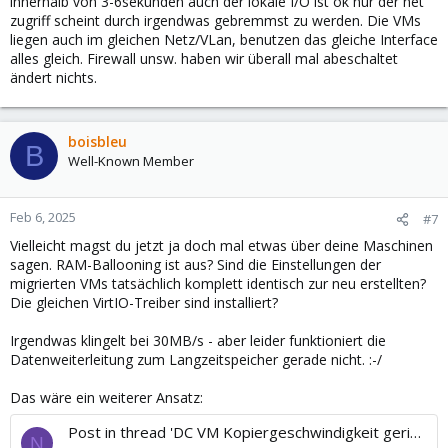
innerhalb von 3-6sekunden auch der lokale I/O ist ok nur der net
zugriff scheint durch irgendwas gebremmst zu werden. Die VMs
liegen auch im gleichen Netz/VLan, benutzen das gleiche Interface
alles gleich. Firewall unsw. haben wir überall mal abeschaltet
ändert nichts.
boisbleu
B
Well-Known Member
Feb 6, 2025
#7
Vielleicht magst du jetzt ja doch mal etwas über deine Maschinen
sagen. RAM-Ballooning ist aus? Sind die Einstellungen der
migrierten VMs tatsächlich komplett identisch zur neu erstellten?
Die gleichen VirtIO-Treiber sind installiert?
Irgendwas klingelt bei 30MB/s - aber leider funktioniert die
Datenweiterleitung zum Langzeitspeicher gerade nicht. :-/
Das wäre ein weiterer Ansatz:
Post in thread 'DC VM Kopiergeschwindigkeit geringer als im ESXi Host'
N