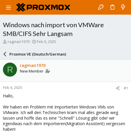
Windows nach import von VMWare
SMB/CIFS Sehr Langsam
T
S
ragman1970
Feb 6, 2025
h
t
r
a
Proxmox VE (Deutsch/German)
e
r
a
t
ragman1970
R
d
d
New Member
s
a
t
t
a
e
Feb 6, 2025
#1
r
t
Hallo,
e
r
Wir haben ein Problem mit Importierten Windows VMs von
VMware. Ich will den Technischen kram mal alles gerade weg
lassen und hoffe das es eine "Schnell" Lösung gibt oder wir
irgendwas nach dem Importieren(Migration Assistent) vergessen
haben!