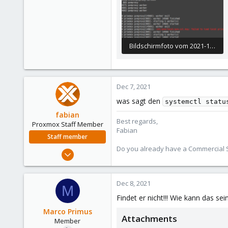
6
47
Bildschirmfoto vom 2021-12-06 21-33-34.png
97.3 KB · Views: 11
Dec 7, 2021
was sagt den
systemctl statu
fabian
Best regards,
Proxmox Staff Member
Fabian
Staff member
Do you already have a Commercial Su
Jan 7, 2016
13,173
3,983
Dec 8, 2021
M
303
Findet er nicht!!! Wie kann das sei
Marco Primus
Attachments
Member