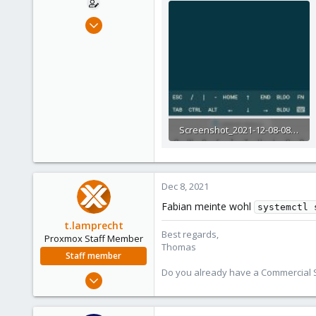
Dec 17, 2018
22
0
6
47
Screenshot_2021-12-08-08-09-26-148_com.sonelli.juicessh.jpg
341 KB · Views: 4
Dec 8, 2021
Fabian meinte wohl
systemctl 
t.lamprecht
Best regards,
Proxmox Staff Member
Thomas
Staff member
Do you already have a Commercial Su
Jul 28, 2015
6,870
5,474