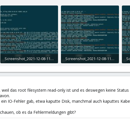
Screenshot_2021-12-08-11-38-17-336_com.sonelli.juicessh_copy_1374x634.jpg
Screenshot_2021-12-08-11-38-50-584_com.sonelli.juicessh_copy_1407x649.jpg
499.8 KB · Views: 2
498.2 KB · Views: 2
49
, weil das root filesystem read-only ist und es deswegen keine Status 
avon.
 ein IO-Fehler gab, etwa kaputte Disk, manchmal auch kaputtes Kabel
chauen, ob es da Fehlermeldungen gibt?