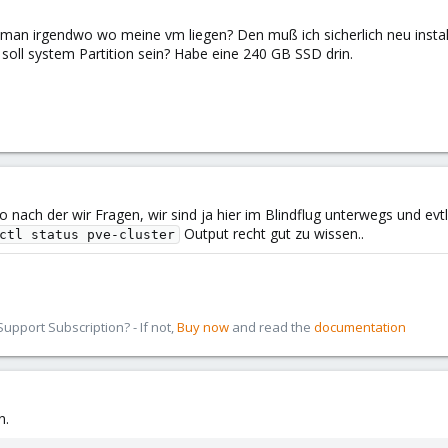
t man irgendwo wo meine vm liegen? Den muß ich sicherlich neu instal
ß soll system Partition sein? Habe eine 240 GB SSD drin.
fo nach der wir Fragen, wir sind ja hier im Blindflug unterwegs und ev
Output recht gut zu wissen..
ctl status pve-cluster
pport Subscription? - If not,
Buy now
and read the
documentation
n.