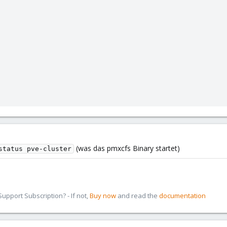
(was das pmxcfs Binary startet)
status pve-cluster
pport Subscription? - If not,
Buy now
and read the
documentation