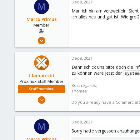
Dec 8, 2021
M
315
Man ich bin am verzweifeln. Sieh
South Tyrol/Italy
ich alles neu und gut ist. Wie gro
Marco Primus
shop.proxmox.com
Member
Dec 17, 2018
22
0
Dec 8, 2021
6
Dann schick uns bitte doch die In
47
zu können wäre jetzt der
system
t.lamprecht
Proxmox Staff Member
Best regards,
Staff member
Thomas
Jul 28, 2015
Do you already have a Commercial Su
6,870
5,474
315
Dec 8, 2021
M
South Tyrol/Italy
Sorry hatte vergessen anzuhänge
shop.proxmox.com
Marco Primus