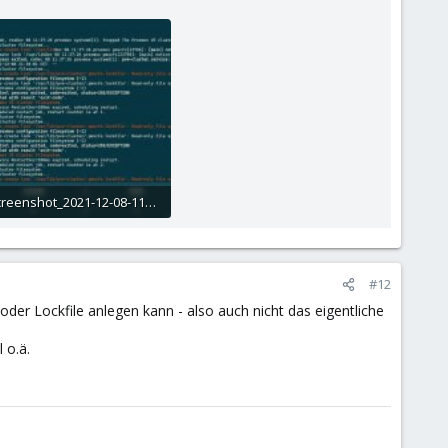
Screenshot_2021-12-08-11-38-41-476_com.sonelli.juicessh_copy_1322x610.jpg
0.4 KB · Views: 1
#12
oder Lockfile anlegen kann - also auch nicht das eigentliche
 o.ä.