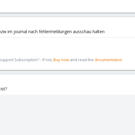
zw im journal nach fehlermeldungen ausschau halten
pport Subscription? - If not,
Buy now
and read the
documentation
ist?