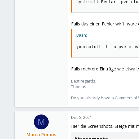
systemctl Restart pve-clu
5,474
315
South Tyrol/Italy
Falls das einen Fehler wirft, wäre 
shop.proxmox.com
Bash:
journalctl -b -u pve-clus
Falls mehrere Einträge wie etwa
Best regards,
Thomas
Do you already have a Commercial Su
Dec 8, 2021
M
Hier die Screenshots. Steige mit
Marco Primus
Attachments