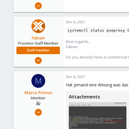
e
Dec 17, 2018
r
22
0
Dec 6, 2021
6
b
systemctl status pveproxy
47
fabian
Best regards,
Proxmox Staff Member
Fabian
Staff member
Do you already have a Commercial Su
Jan 7, 2016
13,173
3,983
Dec 6, 2021
M
303
Hat jemand eine Ahnung was das 
Marco Primus
Attachments
Member
Dec 17, 2018
22
0