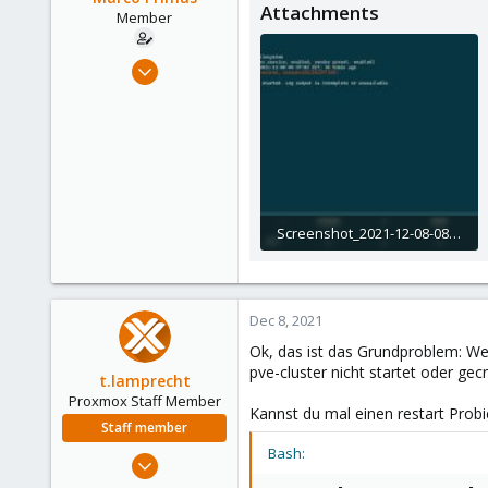
Attachments
Member
Dec 17, 2018
22
0
6
47
Screenshot_2021-12-08-08-30-13-664_com.sonelli.juicessh.jpg
248.8 KB · Views: 3
Dec 8, 2021
Ok, das ist das Grundproblem: Wei
pve-cluster nicht startet oder gecr
t.lamprecht
Proxmox Staff Member
Kannst du mal einen restart Prob
Staff member
Bash:
Jul 28, 2015
6,870