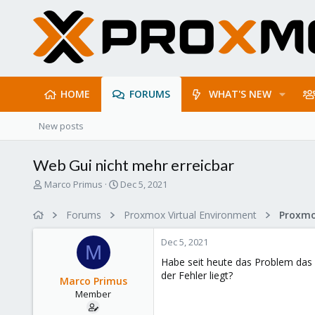
HOME
FORUMS
WHAT'S NEW
New posts
Web Gui nicht mehr erreicbar
T
S
Marco Primus
Dec 5, 2021
h
t
r
a
Forums
Proxmox Virtual Environment
Proxmo
e
r
a
t
Dec 5, 2021
d
d
M
s
a
Habe seit heute das Problem das 
t
t
der Fehler liegt?
Marco Primus
a
e
Member
r
t