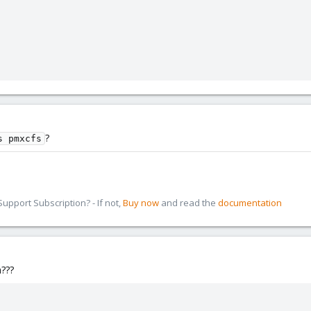
?
s pmxcfs
pport Subscription? - If not,
Buy now
and read the
documentation
n???