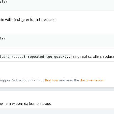
ster
ein vollständigerer log interessant:
ter
sind rauf scrollen, sodass
Start request repeated too quickly.
pport Subscription? - If not,
Buy now
and read the
documentation
 meinem wissen da komplett aus.