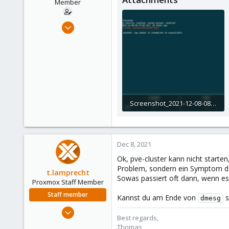
Member
Dec 17, 2018
22
0
6
47
Screenshot_2021-12-08-08-30-13-664_com.sonelli.juicessh.jpg
248.8 KB · Views: 2
Dec 8, 2021
Ok, pve-cluster kann nicht starten
Problem, sondern ein Symptom d
t.lamprecht
Sowas passiert oft dann, wenn es
Proxmox Staff Member
Staff member
Kannst du am Ende von
s
dmesg
Jul 28, 2015
Best regards,
6,870
Thomas