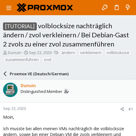
volblocksize nachträglich
[TUTORIAL]
ändern / zvol verkleinern / Bei Debian-Gast
2 zvols zu einer zvol zusammenführen
T
S
T
Dunuin
Sep 23, 2020
ändern
verkleinern
volblocksize
h
t
a
zusammenführen
zvol
r
a
g
e
r
s
a
Proxmox VE (Deutsch/German)
t
d
d
s
a
Dunuin
t
t
Distinguished Member
a
e
r
t
Sep 23, 2020
#1
e
Moin,
r
Ich musste bei allen meinen VMs nachträglich die volblocksize
ändern, sowie bei einer Debian-VM die zvols verkleinern und