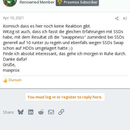
t
Renowned Member
Proxmox Subscriber
i
o
n
Apr 10, 2021
#2
s
Komisch dass es hier noch keine Reaktion gibt.
:
Witzig ist auch, dass ich fasst die gleichen Erfahrungen mit SSDs
habe, mit dem Resultat zB die "swappiness" zumindest bei SSDs
generell auf 10 runter zu regeln und ebenfalls wegen SSDs Swap
schon auf HDDs umgelagert hatte ;-)
Finde ich absolut interessant, das gehe ich morgen in Ruhe durch.
Danke dafür!
Grüße,
maxprox
Dunuin
R
e
a
You must log in or register to reply here.
c
t
i
Bluesky
LinkedIn
Reddit
Email
Link
Share:
o
n
s
: