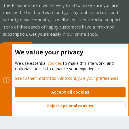
The Proxmox team works very hard to make sure you are
running the best software and getting stable updates and
security enhancements, as well as quick enterprise support.
Tens of thousands of happy customers have a Proxmox
subscription. Get yours easily in our online shop.
Buy now!
We value your privacy
We use essential
cookies
to make this site work, and
optional cookies to enhance your experience.
Cookies
Proxmox Support Forum - Light Mode
See further information and configure your preferences
Contact us
Terms and rules
Privacy policy
Help
Home
R
S
Accept all cookies
S
®
Community platform by XenForo
© 2010-2026 XenForo Ltd.
Reject optional cookies
Top
Bott