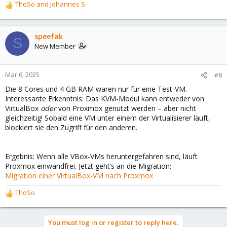
ThoSo
and
Johannes S
R
scsi0: PVE-NVME-Storage:1000/vm-1000-disk-0.qcow2,i
e
scsihw: virtio-scsi-single

a
smbios1: uuid=9d10c75e-8089-40e6-b6c1-7df6f549fa4e

c
speefak
sockets: 1

S
t
vmgenid: 9286ceff-4def-4408-91c0-89de4c3a55ef
New Member
i
o
n
Mar 6, 2025
#8
Meine Test VM sieht so aus :
s
Die 8 Cores und 4 GB RAM waren nur für eine Test-VM.
:
Interessante Erkenntnis: Das KVM-Modul kann entweder von
VirtualBox
oder
von Proxmox genutzt werden – aber nicht
gleichzeitig! Sobald eine VM unter einem der Virtualisierer läuft,
blockiert sie den Zugriff für den anderen.
Ergebnis: Wenn alle VBox-VMs heruntergefahren sind, läuft
Proxmox einwandfrei. Jetzt geht’s an die Migration:
Migration einer VirtualBox-VM nach Proxmox
ThoSo
R
e
a
You must log in or register to reply here.
c