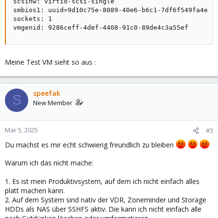
scsihw: virtio-scsi-single

smbios1: uuid=9d10c75e-8089-40e6-b6c1-7df6f549fa4e

sockets: 1

vmgenid: 9286ceff-4def-4408-91c0-89de4c3a55ef
Meine Test VM sieht so aus :
speefak
S
New Member
Mar 5, 2025
#3
Du machst es mir echt schwierig freundlich zu bleiben
Warum ich das nicht mache:
1. Es ist mein Produktivsystem, auf dem ich nicht einfach alles
platt machen kann.
2. Auf dem System sind nativ der VDR, Zoneminder und Storage
HDDs als NAS über SSHFS aktiv. Die kann ich nicht einfach alle