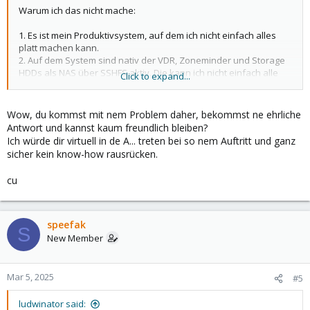
Warum ich das nicht mache:
1. Es ist mein Produktivsystem, auf dem ich nicht einfach alles
platt machen kann.
2. Auf dem System sind nativ der VDR, Zoneminder und Storage
HDDs als NAS über SSHFS aktiv. Die kann ich nicht einfach alle
Click to expand...
nach Gutdünken löschen oder umformatieren
3. Wollte ich nicht unbedingt 3 neue NVME kaufen, da meine
verbaute NVME über 6GB/s schreibend schafft.
Wow, du kommst mit nem Problem daher, bekommst ne ehrliche
4. RAID macht heutzutage nicht mehr viel Sinn, wenn man es nicht
Antwort und kannst kaum freundlich bleiben?
als "On Demand Ausfallsicherung" nutzt.
Ich würde dir virtuell in de A... treten bei so nem Auftritt und ganz
5. Statt RAID nutzte ich lieber einen dedizierten Backupserver,
sicher kein know-how rausrücken.
denn wenn der Server durch Blitzschlag etc. zerstört wird, nutzt
auch kein RAID mehr.
cu
Wenn Du mir ggf. noch ein paar Infos oder Tipps geben
kannst/willst wäre ich dir dankbar. Wenn du weiter trollen willst,
suche dir bitte jmd. anders!
speefak
S
New Member
Mar 5, 2025
#5
ludwinator said: