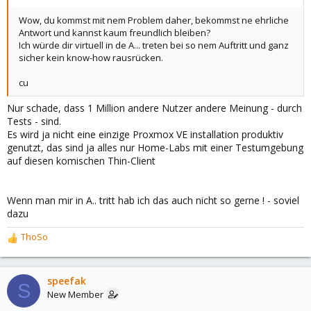
Wow, du kommst mit nem Problem daher, bekommst ne ehrliche
Antwort und kannst kaum freundlich bleiben?
Ich würde dir virtuell in de A... treten bei so nem Auftritt und ganz
sicher kein know-how rausrücken.
cu
Nur schade, dass 1 Million andere Nutzer andere Meinung - durch
Tests - sind.
Es wird ja nicht eine einzige Proxmox VE installation produktiv
genutzt, das sind ja alles nur Home-Labs mit einer Testumgebung
auf diesen komischen Thin-Client
Wenn man mir in A.. tritt hab ich das auch nicht so gerne ! - soviel
dazu
ThoSo
R
e
a
c
speefak
S
t
New Member
i