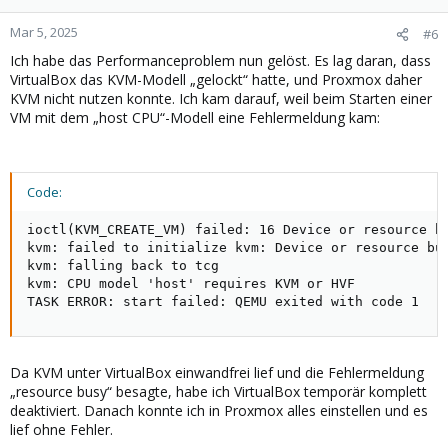
o
n
Mar 5, 2025
#6
s
Ich habe das Performanceproblem nun gelöst. Es lag daran, dass
:
VirtualBox das KVM-Modell „gelockt“ hatte, und Proxmox daher
KVM nicht nutzen konnte. Ich kam darauf, weil beim Starten einer
VM mit dem „host CPU“-Modell eine Fehlermeldung kam:
Code:
ioctl(KVM_CREATE_VM) failed: 16 Device or resource bu
kvm: failed to initialize kvm: Device or resource bus
kvm: falling back to tcg

kvm: CPU model 'host' requires KVM or HVF

TASK ERROR: start failed: QEMU exited with code 1
Da KVM unter VirtualBox einwandfrei lief und die Fehlermeldung
„resource busy“ besagte, habe ich VirtualBox temporär komplett
deaktiviert. Danach konnte ich in Proxmox alles einstellen und es
lief ohne Fehler.