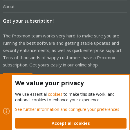
About
Get your subscription!
The Proxmox team works very hard to make sure you are
running the best software and getting stable updates and
security enhancements, as well as quick enterprise support.
Tens of thousands of happy customers have a Proxmox
subscription. Get yours easily in our online shop.
Buy now!
We value your privacy
We use essential
cookies
to make this site work, and
optional cookies to enhance your experience.
Cookies
Proxmox Support Forum - Light Mode
See further information and configure your preferences
Contact us
Terms and rules
Privacy policy
Help
Home
R
S
Accept all cookies
S