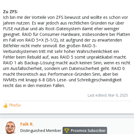
Zu ZFS:
Ich bin mir der Vorteile von ZFS bewusst und wollte es schon vor
Jahren nutzen. Es war jedoch aus rechtlichen Gründen nur über
FUSE nutzbar und als Root-Dateisystem damit eher weniger
geeignet. RAID für Consumer-Hardware, insbesondere bei Platten
im Fall von RAID 5+X (5-1/2), ist aufgrund der zu erwartenden
Bitfehler nicht mehr sinnvoll. Bei großen RAID-5-
Verbundsystemen tritt mit sehr hoher Wahrscheinlichkeit ein
Fehler beim Rebuild auf, was RAID 5 somit unpraktikabel macht.
RAID 1 als Backup-Lösung macht auch keinen Sinn, wenn es nicht
um Ausfallsicherheit, sondern um Datensicherheit geht. RAID 0
macht theoretisch aus Performance-Gründen Sinn, aber bei
NVMEs mit knapp 6-8 GB/s Lese- und Schreibgeschwindigkeit
reicht das in den meisten Fällen.
Last edited:
Mar 6, 2025
ThoSo
R
e
a
c
Falk R.
t
Distinguished Member
Proxmox Subscriber