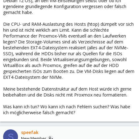
Debian 12 OS), an den VM-Einstellungen selbst oder ob ich
irgendeine grundlegende Konfiguration vergessen oder falsch
gemacht habe.
Die CPU- und RAM-Auslastung des Hosts (htop) dümpelt vor sich
hin und ist nicht wirklich am Limit. Kann die schlechte
Performance der Proxmox-VMs eventuell an den Laufwerken
liegen? Die Storage-Volumes sind als Verzeichnisse auf dem
bestehenden EXT4-Dateisystem realisiert (alles auf der NVMe-
SSD), während die HDDs bisher nur als Quellen für die ISOs
eingebunden sind. Beide Virtualisierungsumgebungen, sowohl
VirtualBox als auch Proxmox, greifen auf die auf der HDD
gespeicherten ISOs zum Booten zu. Die VM-Disks liegen auf dem
EXT4-Dateisystem der NVMe.
Meine bestehende Datenstruktur auf dem Host würde ich gerne
beibehalten und die Disks nicht mit Proxmox neu formatieren.
Was kann ich tun? Wo kann ich nach Fehlern suchen? Was habe
ich möglicherweise falsch gemacht?
speefak
S
New Member