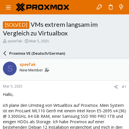
VMs extrem langsam im
[SOLVED]
Vergleich zu Virtualbox
T
S
speefak
Mar 5, 2025
h
t
r
a
Proxmox VE (Deutsch/German)
e
r
a
t
speefak
S
d
d
New Member
s
a
t
t
a
e
Mar 5, 2025
#1
r
t
Hallo,
e
r
ich plane den Umstieg von VirtualBox auf Proxmox. Mein System
ist ein ProLiant ML110 Gen9 mit einem Intel Xeon E5-2695 v4 (36)
@ 3.300GHz, 64 GB RAM, einer Samsung SSD 990 PRO 1TB und
einigen HDDs als Storage. Ich habe Proxmox auf einer
bestehenden Debian 12 Installation eingerichtet und mich in den