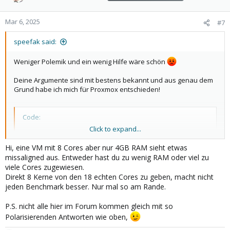
i
o
n
Mar 6, 2025
#7
s
:
speefak said:
Weniger Polemik und ein wenig Hilfe wäre schön
Deine Argumente sind mit bestens bekannt und aus genau dem
Grund habe ich mich für Proxmox entschieden!
Code:
Click to expand...
qm config 1000

boot: order=scsi0;ide2;net0

Hi, eine VM mit 8 Cores aber nur 4GB RAM sieht etwas
cores: 8

missaligned aus. Entweder hast du zu wenig RAM oder viel zu
cpu: host

viele Cores zugewiesen.
ide2: none,media=cdrom

Direkt 8 Kerne von den 18 echten Cores zu geben, macht nicht
memory: 4096

jeden Benchmark besser. Nur mal so am Rande.
meta: creation-qemu=9.0.2,ctime=1741195068

name: D12-Performance-Testing

P.S. nicht alle hier im Forum kommen gleich mit so
net0: virtio=BC:24:11:64:93:25,bridge=vmbr0,firewal
Polarisierenden Antworten wie oben,
numa: 0

ostype: l26
