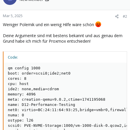
Mar 5, 2025
#2
Weniger Polemik und ein wenig Hilfe wäre schön
Deine Argumente sind mit bestens bekannt und aus genau dem
Grund habe ich mich für Proxmox entschieden!
Code:
qm config 1000

boot: order=scsi0;ide2;net0

cores: 8

cpu: host

ide2: none,media=cdrom

memory: 4096

meta: creation-qemu=9.0.2,ctime=1741195068

name: D12-Performance-Testing

net0: virtio=BC:24:11:64:93:25,bridge=vmbr0,firewall=
numa: 0

ostype: l26

scsi0: PVE-NVME-Storage:1000/vm-1000-disk-0.qcow2,iot