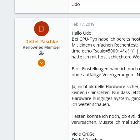
eisfair # time eisman update
Udo
(Re)building package database ...
[100%] completed!
Done!
(Re)building outdated database ..
Feb 17, 2019
D
please wait!
Hallo Udo,
Done!
Bei CPU-Typ habe ich bereits host
Detlef Paschke
Mit einem einfachen Rechentest:
real 0m53.691s
Renowned Member
time echo "scale=5000; 4*a(1)" | 
user 0m8.216s
sys 0m4.280s
hatte ich mit host schlechtere We
Feb 12, 2019
eisfair #
167
Bios Einstellungen habe ich noch
VM-Eisfair64 2/2 KVM64 8GB Ram
ohne auffällige Verzögerungen . 
33
68
eisfair64 # time eisman update
Ja, nicht aktuelle Hardware siche
(Re)building package database ...
Cottbus
keinen i7 hinstellen. Nur dass jetz
[100%] completed!
Hardware-hungriges System, ganz 
helpdesk.schabau.eu
Done!
ich weiter schauen.
(Re)building outdated database ..
please wait!
Testen könnte ich noch, ob evtl.
Done!
verursachen. Müsste ich mal suche
real 4m57.019s
Viele Grüße
user 3m34.112s
Detlef Paschke