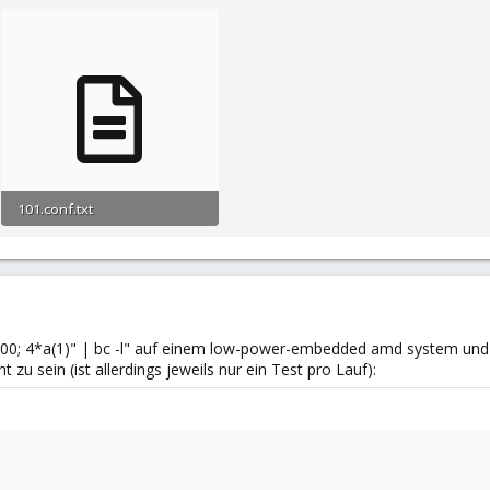
101.conf.txt
354 bytes · Views: 1
5000; 4*a(1)" | bc -l" auf einem low-power-embedded amd system und
nt zu sein (ist allerdings jeweils nur ein Test pro Lauf):