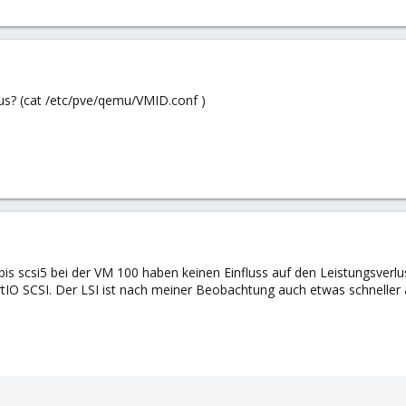
l ein Kubuntu-VM erstellt. Das erste Update läuft gerade seit mehr als z
edigt, habe ich auch getestet und ist unauffällig.
us? (cat /etc/pve/qemu/VMID.conf )
n und bin für jeden Tipp dankbar.
bis scsi5 bei der VM 100 haben keinen Einfluss auf den Leistungsverlu
tIO SCSI. Der LSI ist nach meiner Beobachtung auch etwas schneller al