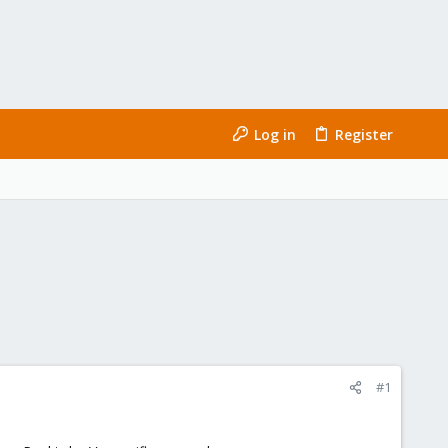
Log in
Register
#1