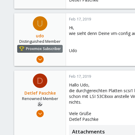
sys 2m40.764s
eisfair64 #
Zum testen habe ich gerade einma
Feb 17, 2019
U
Der Download war aber schnell erl
Hi,
wie sieht denn Deine vm-config a
Ich gib gern weitere Informatione
udo
Distinguished Member
Viele Grüße
Proxmox Subscriber
Detlef Paschke
Udo
Apr 22, 2009
5,987
204
Feb 17, 2019
D
163
Hallo Udo,
Ahrensburg; Germany
die durchgereichten Platten scsi1 
Detlef Paschke
schon mit LSI 53C8xxx anstelle Vir
Renowned Member
nichts.
Feb 12, 2019
Viele Grüße
167
Detlef Paschke
33
Attachments
68