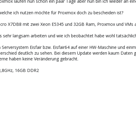
oxmox laufen nun schon ein paar Tage aber nun bin ich wieder an e
welche ich nutzen möchte für Proxmox doch zu bescheiden ist?
micro X7DB8 mit zwei Xeon E5345 und 32GB Ram, Proxmox und VMs 
s sehr langsam arbeiten und wie ich beobachtet habe wohl tatsächlic
ein Serversystem Eisfair bzw. Eisfair64 auf einer HW-Maschine und ei
terschied deutlich zu sehen. Bei diesem Update werden kaum Daten ge
erne haben keine Veränderung gebracht.
" 3,8GHz, 16GB DDR2