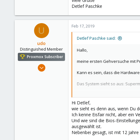
Viele Grüße
Detlef Paschke
Feb 17, 2019
U
Detlef Paschke said:
udo
Distinguished Member
Hallo,
Proxmox Subscriber
meine ersten Gehversuche mit P
Apr 22, 2009
Kann es sein, dass die Hardware
5,987
204
Das System sieht so aus: Super
163
Das Problem ist nun, dass die VM
Ahrensburg; Germany
Hi Detlef,
Nur als Vergleich, ich habe hier
wie sieht es denn aus, wenn Du d
Patentdatenbank fahre ist der Un
Ich kenne Eisfair nicht, aber ein 
Mehr Arbeitsspeicher und mehr 
Und wie sind die Bios-Einstellung
ausgewählt ist.
HW-Eisfair1 2 x Xeon "Irwindale
Nebenbei gesagt, ist mit 12 Jahre a