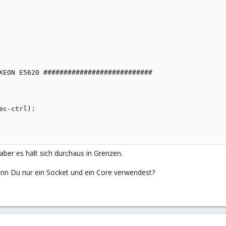
XEON E5620 ###########################

ec-ctrl):

aber es hält sich durchaus in Grenzen.
wenn Du nur ein Socket und ein Core verwendest?