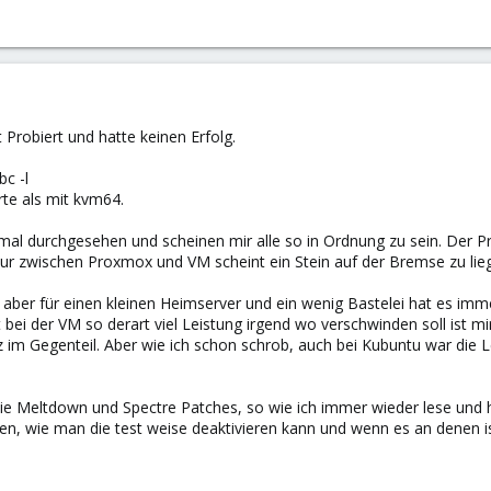
.
 Probiert und hatte keinen Erfolg.
bc -l
rte als mit kvm64.
 mal durchgesehen und scheinen mir alle so in Ordnung zu sein. Der 
Nur zwischen Proxmox und VM scheint ein Stein auf der Bremse zu lie
r, aber für einen kleinen Heimserver und ein wenig Bastelei hat es imm
t bei der VM so derart viel Leistung irgend wo verschwinden soll ist mir
im Gegenteil. Aber wie ich schon schrob, auch bei Kubuntu war die Le
.
 die Meltdown und Spectre Patches, so wie ich immer wieder lese und
n, wie man die test weise deaktivieren kann und wenn es an denen ist