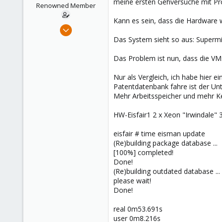
meine ersten Gehversuche mit Pr
e
Renowned Member
r
Kann es sein, dass die Hardware 
Feb 12, 2019
167
Das System sieht so aus: Super
33
Das Problem ist nun, dass die VM
68
Cottbus
Nur als Vergleich, ich habe hier 
Patentdatenbank fahre ist der Un
helpdesk.schabau.eu
Mehr Arbeitsspeicher und mehr K
HW-Eisfair1 2 x Xeon "Irwindale
eisfair # time eisman update
(Re)building package database ...
[100%] completed!
Done!
(Re)building outdated database ...
please wait!
Done!
real 0m53.691s
user 0m8.216s