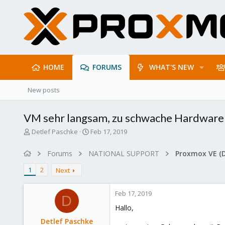
HOME
FORUMS
WHAT'S NEW
New posts
VM sehr langsam, zu schwache Hardware
T
S
Detlef Paschke
Feb 17, 2019
h
t
r
a
Forums
NATIONAL SUPPORT
Proxmox VE (
e
r
a
t
1
2
Next
d
d
s
a
Feb 17, 2019
t
t
D
a
e
Hallo,
r
Detlef Paschke
t