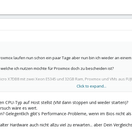
roxmox laufen nun schon ein paar Tage aber nun bin ich wieder an eine
 welche ich nutzen möchte für Proxmox doch zu bescheiden ist?
micro X7DB8 mit zwei Xeon E5345 und 32GB Ram, Proxmox und VMs aus FUJ
Click to expand...
s sehr langsam arbeiten und wie ich beobachtet habe wohl tatsächlich in
 ein Serversystem Eisfair bzw. Eisfair64 auf einer HW-Maschine und einmal
en CPU-Typ auf Host stellst (VM dann stoppen und wieder starten)?
terschied deutlich zu sehen. Bei diesem Update werden kaum Daten gelade
Versuch wäre es wert.
Kerne haben keine Veränderung gebracht.
en? Gelegentlich gibt's Performance-Probleme, wenn im Bios nicht als
" 3,8GHz, 16GB DDR2
lter Hardware auch nicht allzu viel zu erwarten... aber Dein Vergleichs