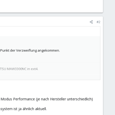
#2
m Punkt der Verzweiflung angekommen.
ITSU MAW3300NC in ext4.
 Bezug auf Rechenleistung.
 als VM unter Proxmox. Wenn ich dort nun ein Update der
n, es geht in erster Linie um Rechenleistung.
 Modus Performance (je nach Hersteller unterschiedlich)
system ist ja ähnlich aktuell.