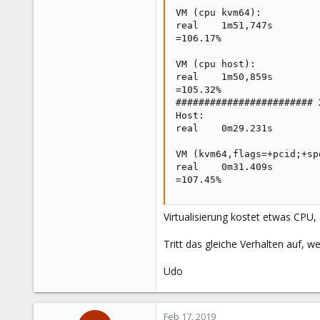
VM (cpu kvm64):

163
real    1m51,747s

Ahrensburg; Germany
=106.17%

VM (cpu host):

real    1m50,859s

=105.32%

######################## 
Host:

real    0m29.231s

VM (kvm64,flags=+pcid;+sp
real    0m31.409s

=107.45%
Virtualisierung kostet etwas CPU, 
Tritt das gleiche Verhalten auf, 
Udo
Feb 17, 2019