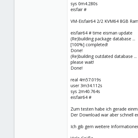
sys 0m4.280s
eisfair #
VM-Eisfair64 2/2 KVM64 8GB Ra
eisfair64 # time eisman update
(Re)building package database ...
[100%] completed!
Done!
(Re)building outdated database ...
please wait!
Done!
real 4m57.019s
user 3m34.112s
sys 2m40.764s
eisfair64 #
Zum testen habe ich gerade einmal
Der Download war aber schnell erle
Ich gib gern weitere Informatione