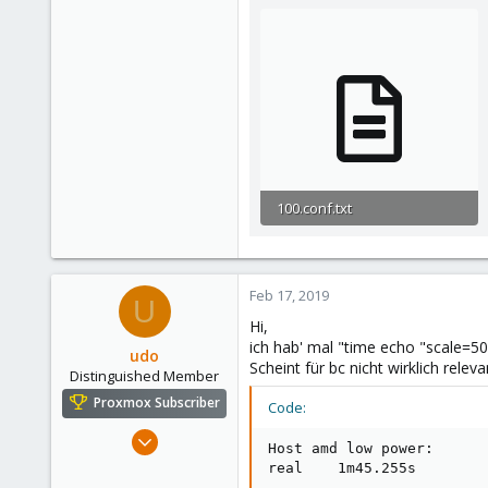
Cottbus
helpdesk.schabau.eu
100.conf.txt
766 bytes · Views: 10
Feb 17, 2019
U
Hi,
ich hab' mal "time echo "scale=
udo
Scheint für bc nicht wirklich releva
Distinguished Member
Proxmox Subscriber
Code:
Apr 22, 2009
Host amd low power:

5,987
real    1m45.255s

204