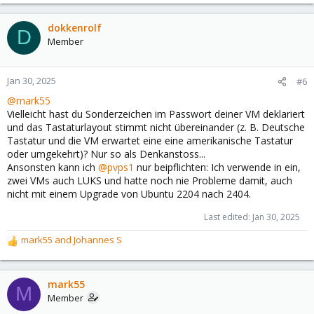
dokkenrolf
D
Member
Jan 30, 2025
#6
@mark55
Vielleicht hast du Sonderzeichen im Passwort deiner VM deklariert
und das Tastaturlayout stimmt nicht übereinander (z. B. Deutsche
Tastatur und die VM erwartet eine eine amerikanische Tastatur
oder umgekehrt)? Nur so als Denkanstoss...
Ansonsten kann ich
@pvps1
nur beipflichten: Ich verwende in ein,
zwei VMs auch LUKS und hatte noch nie Probleme damit, auch
nicht mit einem Upgrade von Ubuntu 2204 nach 2404.
Last edited:
Jan 30, 2025
mark55
and
Johannes S
R
e
a
c
mark55
M
t
Member
i