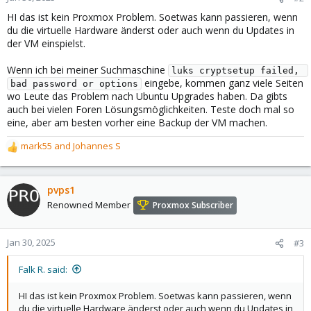
HI das ist kein Proxmox Problem. Soetwas kann passieren, wenn
du die virtuelle Hardware änderst oder auch wenn du Updates in
der VM einspielst.
Wenn ich bei meiner Suchmaschine
luks cryptsetup failed, 
eingebe, kommen ganz viele Seiten
bad password or options
wo Leute das Problem nach Ubuntu Upgrades haben. Da gibts
auch bei vielen Foren Lösungsmöglichkeiten. Teste doch mal so
eine, aber am besten vorher eine Backup der VM machen.
mark55
and
Johannes S
R
e
a
c
pvps1
t
Renowned Member
Proxmox Subscriber
i
o
n
Jan 30, 2025
#3
s
:
Falk R. said:
HI das ist kein Proxmox Problem. Soetwas kann passieren, wenn
du die virtuelle Hardware änderst oder auch wenn du Updates in