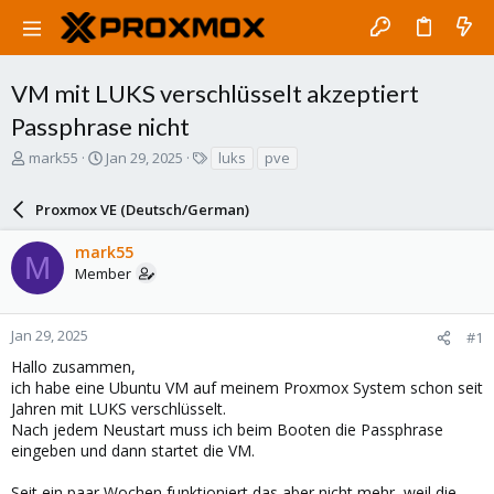
VM mit LUKS verschlüsselt akzeptiert
Passphrase nicht
T
S
T
mark55
Jan 29, 2025
luks
pve
h
t
a
r
a
g
Proxmox VE (Deutsch/German)
e
r
s
a
t
mark55
d
d
M
Member
s
a
t
t
a
e
r
Jan 29, 2025
#1
t
Hallo zusammen,
e
ich habe eine Ubuntu VM auf meinem Proxmox System schon seit
r
Jahren mit LUKS verschlüsselt.
Nach jedem Neustart muss ich beim Booten die Passphrase
eingeben und dann startet die VM.
Seit ein paar Wochen funktioniert das aber nicht mehr, weil die