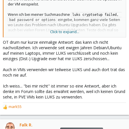
der VM einspielst.
Wenn ich bei meiner Suchmaschine
luks cryptsetup failed, 
eingebe, kommen ganz viele Seiten
bad password or options
wo Leute das Problem nach Ubuntu Upgrades haben. Da gibts
auch bei vielen Foren Lösungsmöglichkeiten. Teste doch mal so
Click to expand...
eine, aber am besten vorher eine Backup der VM machen.
OT drum nur kurze einmalige Antwort: das kann ich nicht
nachvollziehen. Ich verwende seit ewigen Jahren Debian/Ubuntu
auf meinen Laptops, immer LUKS verschlüsselt und noch kein
einziges (Dist-) Upgrade ever hat mir LUKS zerschossen...
Auch in VMs verwenden wir teilweise LUKS und auch dort trat das
noch nie auf.
Ich weiss... "bei mir nicht" ist immer so eine Antwort, aber ich
denke im Forum sollte das erwähnt werden, weil ich keinen Grund
sehe, in PVE VMs kein LUKS zu verwenden.
mark55
R
e
a
c
Falk R.