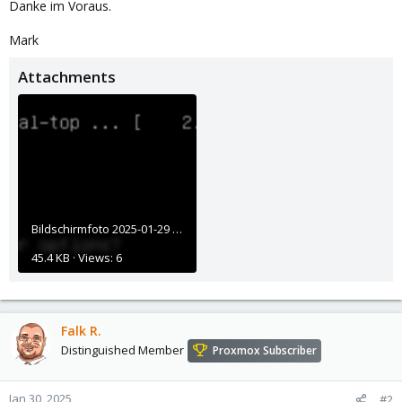
Danke im Voraus.
Mark
Attachments
Bildschirmfoto 2025-01-29 um 16.54.24.png
45.4 KB · Views: 6
Falk R.
Distinguished Member
Proxmox Subscriber
Jan 30, 2025
#2