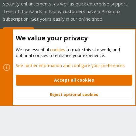
security enhancements, as well as quick enterprise support.
Tens of thousands of happy customers have a Proxmox
subscription. Get yours easily in our online shop.
Buy now!
We value your privacy
We use essential
cookies
to make this site work, and
optional cookies to enhance your experience.
Cookies
Proxmox Support Forum - Light Mode
See further information and configure your preferences
Contact us
Terms and rules
Privacy policy
Help
Home
R
S
Accept all cookies
S
®
Community platform by XenForo
© 2010-2026 XenForo Ltd.
Reject optional cookies
Top
Bott