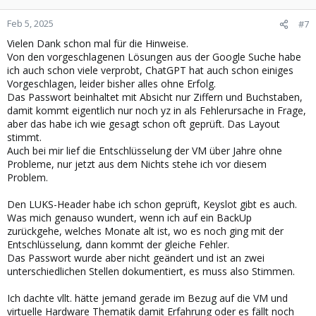
o
n
Feb 5, 2025
#7
s
Vielen Dank schon mal für die Hinweise.
:
Von den vorgeschlagenen Lösungen aus der Google Suche habe
ich auch schon viele verprobt, ChatGPT hat auch schon einiges
Vorgeschlagen, leider bisher alles ohne Erfolg.
Das Passwort beinhaltet mit Absicht nur Ziffern und Buchstaben,
damit kommt eigentlich nur noch yz in als Fehlerursache in Frage,
aber das habe ich wie gesagt schon oft geprüft. Das Layout
stimmt.
Auch bei mir lief die Entschlüsselung der VM über Jahre ohne
Probleme, nur jetzt aus dem Nichts stehe ich vor diesem
Problem.
Den LUKS-Header habe ich schon geprüft, Keyslot gibt es auch.
Was mich genauso wundert, wenn ich auf ein BackUp
zurückgehe, welches Monate alt ist, wo es noch ging mit der
Entschlüsselung, dann kommt der gleiche Fehler.
Das Passwort wurde aber nicht geändert und ist an zwei
unterschiedlichen Stellen dokumentiert, es muss also Stimmen.
Ich dachte vllt. hätte jemand gerade im Bezug auf die VM und
virtuelle Hardware Thematik damit Erfahrung oder es fällt noch