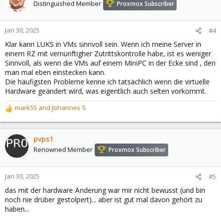
t
Distinguished Member
Proxmox Subscriber
i
o
n
Jan 30, 2025
#4
s
Klar kann LUKS in VMs sinnvoll sein. Wenn ich meine Server in
:
einem RZ mit vernünftigher Zutrittskontrolle habe, ist es weniger
Sinnvoll, als wenn die VMs auf einem MiniPC in der Ecke sind , den
man mal eben einstecken kann.
Die häufigsten Probleme kenne ich tatsächlich wenn die virtuelle
Hardware geändert wird, was eigentlich auch selten vorkommt.
mark55
and
Johannes S
R
e
a
c
pvps1
t
Renowned Member
Proxmox Subscriber
i
o
n
Jan 30, 2025
#5
s
das mit der hardware Änderung war mir nicht bewusst (und bin
:
noch nie drüber gestolpert)... aber ist gut mal davon gehört zu
haben...