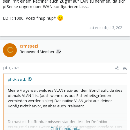
sein, mit einem Rechner auch Zugriff auf LAN zu nehmen, da sich
pfSense ungern über WAN konfigurieren lässt.
EDIT: 1000. Post! *hup hup*
Last edited:
Jul 3, 2021
crmspezi
C
Renowned Member
Jul 3, 2021
#6
ph0x said:
Meine Frage war, welches VLAN nativ auf dem Bond läuft, da dies
oftmals VLAN 1 ist (auch wenn das aus Sicherheitsgründen
vermieden werden sollte). Das native VLAN geht aus deiner
Konfig nicht hervor, ist aber auch irrelevant.
Du hast mich offenbar missverstanden. Mit der Definition
erzeugst du eine zweite Bridge auf dem getaggten Interface. Das
Click to expand...