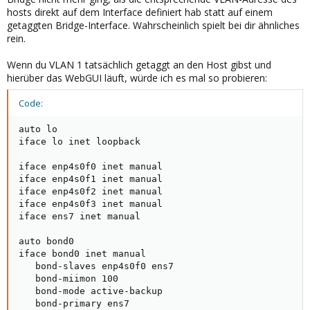
hosts direkt auf dem Interface definiert hab statt auf einem
getaggten Bridge-Interface. Wahrscheinlich spielt bei dir ähnliches
rein.
Wenn du VLAN 1 tatsächlich getaggt an den Host gibst und
hierüber das WebGUI läuft, würde ich es mal so probieren:
Code:
auto lo

iface lo inet loopback

iface enp4s0f0 inet manual

iface enp4s0f1 inet manual

iface enp4s0f2 inet manual

iface enp4s0f3 inet manual

iface ens7 inet manual

auto bond0

iface bond0 inet manual

   bond-slaves enp4s0f0 ens7

   bond-miimon 100

   bond-mode active-backup

   bond-primary ens7
