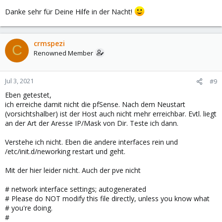
iface enp4s0f0 inet manual

Danke sehr für Deine Hilfe in der Nacht!
iface enp4s0f1 inet manual

iface enp4s0f2 inet manual

iface enp4s0f3 inet manual

iface ens7 inet manual

crmspezi
C
Renowned Member
auto bond0

iface bond0 inet manual

   bond-slaves enp4s0f0 ens7

Jul 3, 2021
#9
   bond-miimon 100

Eben getestet,
   bond-mode active-backup

ich erreiche damit nicht die pfSense. Nach dem Neustart
   bond-primary ens7

(vorsichtshalber) ist der Host auch nicht mehr erreichbar. Evtl. liegt
auto vmbr0

an der Art der Aresse IP/Mask von Dir. Teste ich dann.
iface vmbr0 inet manual

   bridge-ports bond0

Verstehe ich nicht. Eben die andere interfaces rein und
   bridge-stp off

/etc/init.d/neworking restart und geht.
   bridge-fd 0

   bridge-vlan-aware yes

Mit der hier leider nicht. Auch der pve nicht
   bridge-vids 1-4094

# network interface settings; autogenerated
auto vmbr0.1

# Please do NOT modify this file directly, unless you know what
iface vmbr0.1 inet static

# you're doing.
   address 192.168.190.44/24

#
   gateway 192.168.190.10