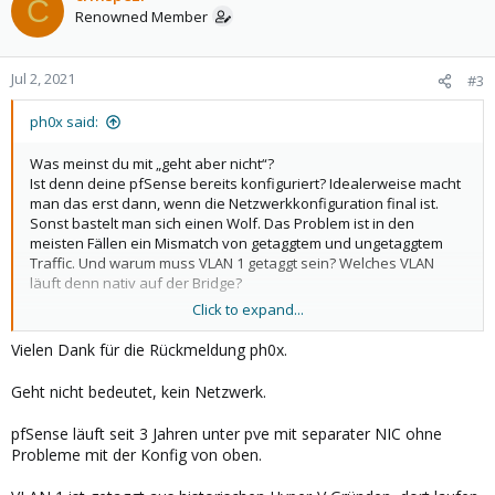
C
Renowned Member
Jul 2, 2021
#3
ph0x said:
Was meinst du mit „geht aber nicht“?
Ist denn deine pfSense bereits konfiguriert? Idealerweise macht
man das erst dann, wenn die Netzwerkkonfiguration final ist.
Sonst bastelt man sich einen Wolf. Das Problem ist in den
meisten Fällen ein Mismatch von getaggtem und ungetaggtem
Traffic. Und warum muss VLAN 1 getaggt sein? Welches VLAN
läuft denn nativ auf der Bridge?
Click to expand...
Aber mal von vorn: du brauchst keine separate Bridge für PVE,
wenn vmbr0 bereits vlan-aware ist. Einfach vmbr0.1 definieren
Vielen Dank für die Rückmeldung ph0x.
und die Adresse dort eintragen.
Geht nicht bedeutet, kein Netzwerk.
pfSense läuft seit 3 Jahren unter pve mit separater NIC ohne
Probleme mit der Konfig von oben.