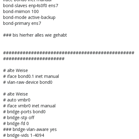
bond-slaves enp4s0f0 ens7
bond-miimon 100
bond-mode active-backup
bond-primary ens7
### bis hierher alles wie gehabt
###############################################
######################
# alte Weise
# iface bond0.1 inet manual
# vlan-raw-device bond0
# alte Weise
# auto vmbr0
# iface vmbr0 inet manual
# bridge-ports bond0
# bridge-stp off
# bridge-fd 0
### bridge-vlan-aware yes
# bridge-vids 1-4094