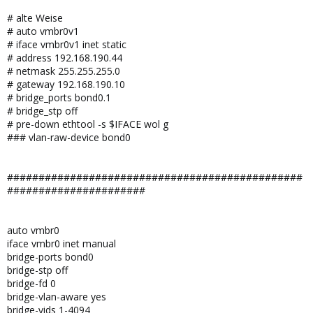
# alte Weise
# auto vmbr0v1
# iface vmbr0v1 inet static
# address 192.168.190.44
# netmask 255.255.255.0
# gateway 192.168.190.10
# bridge_ports bond0.1
# bridge_stp off
# pre-down ethtool -s $IFACE wol g
### vlan-raw-device bond0
###############################################
######################
auto vmbr0
iface vmbr0 inet manual
bridge-ports bond0
bridge-stp off
bridge-fd 0
bridge-vlan-aware yes
bridge-vids 1-4094