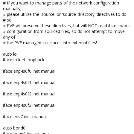
# If you want to manage parts of the network configuration
manually,
# please utilize the 'source' or 'source-directory' directives to do
Damit hat dein Host eine Adresse im getaggten VLAN 1 und über
# so.
vmbr0 kannst du deine VMs anbinden (auch pfSense!
),
# PVE will preserve these directives, but will NOT read its network
indem du entweder einen Tag in der NIC-Definition der jeweiligen
# configuration from sourced files, so do not attempt to move
VM vergibst oder (wie im Fall der pfSense) den Trunk komplett
any of
übergibst.
# the PVE managed interfaces into external files!
auto lo
iface lo inet loopback
iface enp4s0f0 inet manual
iface enp4s0f1 inet manual
iface enp4s0f2 inet manual
iface enp4s0f3 inet manual
iface ens7 inet manual
auto bond0
iface bond0 inet manual