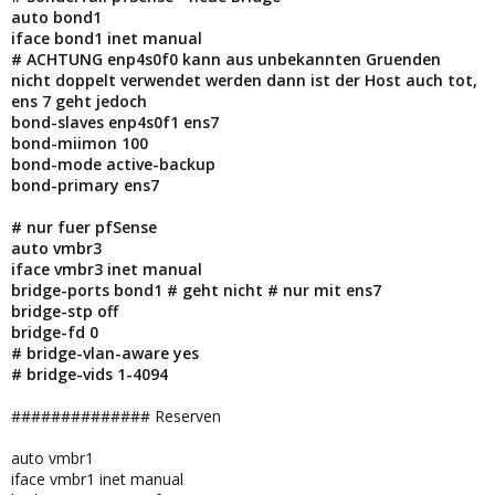
auto bond1
iface bond1 inet manual
# ACHTUNG enp4s0f0 kann aus unbekannten Gruenden
nicht doppelt verwendet werden dann ist der Host auch tot,
ens 7 geht jedoch
bond-slaves enp4s0f1 ens7
bond-miimon 100
bond-mode active-backup
bond-primary ens7
# nur fuer pfSense
auto vmbr3
iface vmbr3 inet manual
bridge-ports bond1 # geht nicht # nur mit ens7
bridge-stp off
bridge-fd 0
# bridge-vlan-aware yes
# bridge-vids 1-4094
############## Reserven
auto vmbr1
iface vmbr1 inet manual