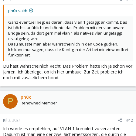
ph0x said:
Ganz eventuell liegt es daran, dass vlan 1 getaggt ankommt. Das
ist höchst unüblich und könnte das Problem mit der vlan-aware
Bridge sein, da dort gern mal vlan 1 als natives vlan ungetaggt
draufgelegt wird.
Dazu müsste man aber wahrscheinlich in den Code gucken.
Ich kann nur sagen, dass die Konfig in der Art bei mir einwandfrei
funktioniert.
Du hast wahrscheinlich Recht. Das Problem hatte ich ja schon vor
Jahren. Ich überlege, ob ich hier umbaue. Zur Zeit probiere ich
noch mit zusätzlichem bond.
ph0x
P
Renowned Member
Jul 3, 2021
#12
Ich würde es empfehlen, auf VLAN 1 komplett zu verzichten.
Dadurch ist man eine der zwei Sicherheitssorgen, die durch die