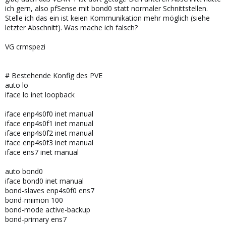
ich gern, also pfSense mit bond0 statt normaler Schnittstellen.
Stelle ich das ein ist keien Kommunikation mehr möglich (siehe
letzter Abschnitt). Was mache ich falsch?
VG crmspezi
# Bestehende Konfig des PVE
auto lo
iface lo inet loopback
iface enp4s0f0 inet manual
iface enp4s0f1 inet manual
iface enp4s0f2 inet manual
iface enp4s0f3 inet manual
iface ens7 inet manual
auto bond0
iface bond0 inet manual
bond-slaves enp4s0f0 ens7
bond-miimon 100
bond-mode active-backup
bond-primary ens7