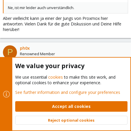
Ne, ist mir leider auch unverständlich.
Aber vielleicht kann ja einer der Jungs von Proxmox hier
antworten. Vielen Dank für die gute Diskussion und Deine Hilfe
hierüber!
ph0x
P
Renowned Member
We value your privacy
Jul 5, 2021
#20
We use essential
cookies
to make this site work, and
Viel gebracht hat's ja nicht.
optional cookies to enhance your experience.
Da auf lange Post selten noch neue Antworten kommen, würde
ich fast empfehlen, einen Bug im Tracker zu melden. Da schauen
See further information and configure your preferences
dann auch die Leute drauf, die den Code kennen.
Accept all cookies
Last
1 of 2
Next
Reject optional cookies
You must log in or register to reply here.
Top
Bott