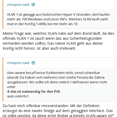
crmspezi said:
VLAN 1 ist getaggt aus historischen Hyper-V Gründen, dort laufen
mehr als 100 Windows und Linux VM's. Welches VLAN läuft sieht
man in der Konfig 1-4096, bei mir mehr als 10.
Meine Frage war, welches VLAN nativ auf dem Bond läuft, da dies
oftmals VLAN 1 ist (auch wenn das aus Sicherheitsgründen
vermieden werden sollte). Das native VLAN geht aus deiner
Konfig nicht hervor, ist aber auch irrelevant.
crmspezi said:
vlan-aware bei pfSense funktioniert nicht, sonst scheinbar
überall. Da haben sich mehrere User (siehe Forum) die Zähne
ausgebissen. Wo sollte ich denn vmbr0.1 definieren wenn nicht
unter
# das ist notwendig für den PVE
auto vmbr0v1
Du hast mich offenbar missverstanden. Mit der Definition
erzeugst du eine zweite Bridge auf dem getaggten Interface. Das
ist völlig unnötig, da deine erste Bridge ja bereits VLAN-aware ist*