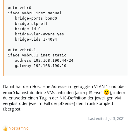
auto vmbr0

iface vmbr0 inet manual

   bridge-ports bond0

   bridge-stp off

   bridge-fd 0

   bridge-vlan-aware yes

   bridge-vids 1-4094

auto vmbr0.1

iface vmbr0.1 inet static

   address 192.168.190.44/24

   gateway 192.168.190.10
Damit hat dein Host eine Adresse im getaggten VLAN 1 und über
vmbr0 kannst du deine VMs anbinden (auch pfSense!
), indem
du entweder einen Tag in der NIC-Definition der jeweiligen VM
vergibst oder (wie im Fall der pfSense) den Trunk komplett
übergibst.
Last edited:
Jul 3, 2021
NospamNo
R