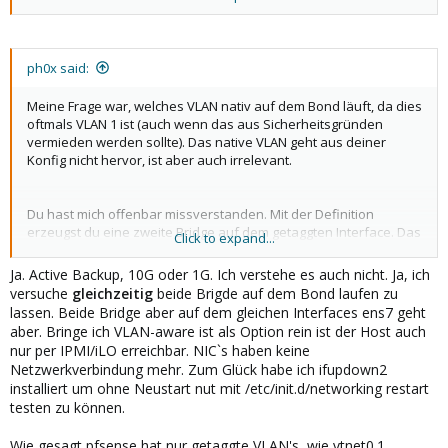
ist völlig unnötig, da deine erste Bridge ja bereits VLAN-aware ist*
und du deshalb einfach den Tag in die Bridge ziehen kannst.
Also nicht bond0.1 -> vmbr0v1 sondern bond0 -> vmbr0.1
* Aber da ich jetzt am großen Bildschirm sitze und nicht auf die
ph0x said:
Briefmarke des Handys schaue, sehe ich, dass du vlan-aware ja
auskommentiert hast. Nun gut, es wird wohl auch mit einer
Meine Frage war, welches VLAN nativ auf dem Bond läuft, da dies
zweiten Bridge gehen.
oftmals VLAN 1 ist (auch wenn das aus Sicherheitsgründen
vermieden werden sollte). Das native VLAN geht aus deiner
Konfig nicht hervor, ist aber auch irrelevant.
Das erschließt sich mir noch nicht. Die Netzwerkverbindung des
gesamten Hosts oder nur die der VM?
Du hast mich offenbar missverstanden. Mit der Definition
Zu der Sache mit dem Bond: Da es ein active-backup Bond ist,
erzeugst du eine zweite Bridge auf dem getaggten Interface. Das
Click to expand...
sehe ich nicht, weshalb eine Bridge auf den Bond nicht genauso
ist völlig unnötig, da deine erste Bridge ja bereits VLAN-aware ist*
funktionieren sollte wie auf das Interface. Versuchst du
und du deshalb einfach den Tag in die Bridge ziehen kannst.
Ja. Active Backup, 10G oder 1G. Ich verstehe es auch nicht. Ja, ich
eventuell beide Bridges gleichzeitig auf dem Bond laufen zu
Also nicht bond0.1 -> vmbr0v1 sondern bond0 -> vmbr0.1
versuche
gleichzeitig
beide Brigde auf dem Bond laufen zu
lassen? Da wäre ich mir jetzt unsicher, ob das so ohne weiteres
* Aber da ich jetzt am großen Bildschirm sitze und nicht auf die
lassen. Beide Bridge aber auf dem gleichen Interfaces ens7 geht
möglich ist.
Briefmarke des Handys schaue, sehe ich, dass du vlan-aware ja
aber. Bringe ich VLAN-aware ist als Option rein ist der Host auch
auskommentiert hast. Nun gut, es wird wohl auch mit einer
nur per IPMI/iLO erreichbar. NIC`s haben keine
zweiten Bridge gehen.
Netzwerkverbindung mehr. Zum Glück habe ich ifupdown2
installiert um ohne Neustart nut mit /etc/init.d/networking restart
testen zu können.
Das erschließt sich mir noch nicht. Die Netzwerkverbindung des
gesamten Hosts oder nur die der VM?
Wie gesagt pfsense hat nur getaggte VLAN's, wie vtnet0.1,