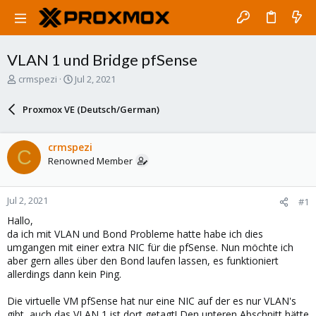
VLAN 1 und Bridge pfSense
T
S
crmspezi
Jul 2, 2021
h
t
r
a
Proxmox VE (Deutsch/German)
e
r
a
t
d
d
crmspezi
C
s
a
Renowned Member
t
t
a
e
r
Jul 2, 2021
#1
t
e
Hallo,
r
da ich mit VLAN und Bond Probleme hatte habe ich dies
umgangen mit einer extra NIC für die pfSense. Nun möchte ich
aber gern alles über den Bond laufen lassen, es funktioniert
allerdings dann kein Ping.
Die virtuelle VM pfSense hat nur eine NIC auf der es nur VLAN's
gibt, auch das VLAN 1 ist dort getagt! Den unteren Abschnitt hätte