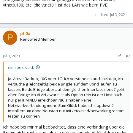
vtnet0.100, etc. (die vtnet0.1 ist das LAN wie beim PVE)
Zu der Sache mit dem Bond: Da es ein active-backup Bond ist,
sehe ich nicht, weshalb eine Bridge auf den Bond nicht genauso
Last edited:
Jul 3, 2021
funktionieren sollte wie auf das Interface. Versuchst du
eventuell beide Bridges gleichzeitig auf dem Bond laufen zu
lassen? Da wäre ich mir jetzt unsicher, ob das so ohne weiteres
möglich ist.
ph0x
P
Renowned Member
Jul 3, 2021
#7
crmspezi said:
Ja. Active Backup, 10G oder 1G. Ich verstehe es auch nicht. Ja, ich
versuche
gleichzeitig
beide Brigde auf dem Bond laufen zu
lassen. Beide Bridge aber auf dem gleichen Interfaces ens7 geht
aber. Bringe ich VLAN-aware ist als Option rein ist der Host auch
nur per IPMI/iLO erreichbar. NIC`s haben keine
Netzwerkverbindung mehr. Zum Glück habe ich ifupdown2
installiert um ohne Neustart nut mit /etc/init.d/networking restart
testen zu können.
Ich habe bei mir mal beobachtet, dass eine Verbindung über die
Bridge nicht mehr ging, als die entsprechende VLAN-Adresse des