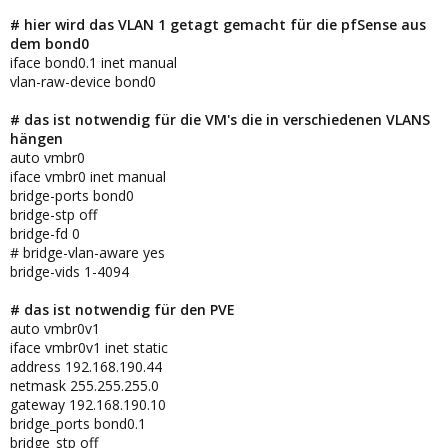
# hier wird das VLAN 1 getagt gemacht für die pfSense aus
dem bond0
iface bond0.1 inet manual
vlan-raw-device bond0
# das ist notwendig für die VM's die in verschiedenen VLANS
hängen
auto vmbr0
iface vmbr0 inet manual
bridge-ports bond0
bridge-stp off
bridge-fd 0
# bridge-vlan-aware yes
bridge-vids 1-4094
# das ist notwendig für den PVE
auto vmbr0v1
iface vmbr0v1 inet static
address 192.168.190.44
netmask 255.255.255.0
gateway 192.168.190.10
bridge_ports bond0.1
bridge_stp off