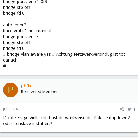
bridge-ports enp4s0f3
bridge-stp off
bridge-fd 0
auto vmbr2
iface vmbr2 inet manual
bridge-ports ens7
bridge-stp off
bridge-fd 0
# bridge-vlan-aware yes # Achtung Netzwerkverbindug ist tot
danach
#
ph0x
P
Renowned Member
Jul 3, 2021
#14
Doofe Frage vielleicht: hast du wahlweise die Pakete ifupdown2
oder ifenslave installiert?