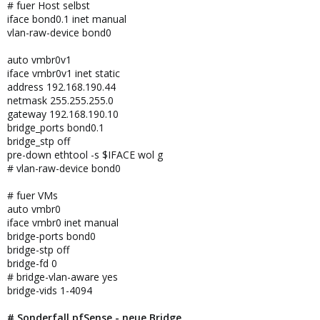
# fuer Host selbst
iface bond0.1 inet manual
vlan-raw-device bond0
auto vmbr0v1
iface vmbr0v1 inet static
address 192.168.190.44
netmask 255.255.255.0
gateway 192.168.190.10
bridge_ports bond0.1
bridge_stp off
pre-down ethtool -s $IFACE wol g
# vlan-raw-device bond0
# fuer VMs
auto vmbr0
iface vmbr0 inet manual
bridge-ports bond0
bridge-stp off
bridge-fd 0
# bridge-vlan-aware yes
bridge-vids 1-4094
# Sonderfall pfSense - neue Bridge