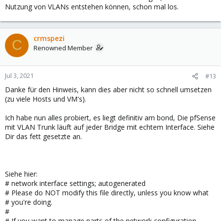
Nutzung von VLANs entstehen können, schon mal los.
crmspezi
C
Renowned Member
Jul 3, 2021
#13
Danke für den Hinweis, kann dies aber nicht so schnell umsetzen
(zu viele Hosts und VM's).
Ich habe nun alles probiert, es liegt definitiv am bond, Die pfSense
mit VLAN Trunk läuft auf jeder Bridge mit echtem Interface. Siehe
Dir das fett gesetzte an.
Siehe hier:
# network interface settings; autogenerated
# Please do NOT modify this file directly, unless you know what
# you're doing.
#
# If you want to manage parts of the network configuration