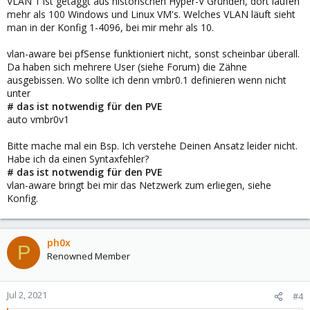
VLAN 1 ist getaggt aus historischen Hyper-V Gründen, dort laufen
mehr als 100 Windows und Linux VM's. Welches VLAN läuft sieht
man in der Konfig 1-4096, bei mir mehr als 10.
vlan-aware bei pfSense funktioniert nicht, sonst scheinbar überall.
Da haben sich mehrere User (siehe Forum) die Zähne
ausgebissen. Wo sollte ich denn vmbr0.1 definieren wenn nicht
unter
# das ist notwendig für den PVE
auto vmbr0v1
Bitte mache mal ein Bsp. Ich verstehe Deinen Ansatz leider nicht.
Habe ich da einen Syntaxfehler?
# das ist notwendig für den PVE
vlan-aware bringt bei mir das Netzwerk zum erliegen, siehe
Konfig.
ph0x
P
Renowned Member
Jul 2, 2021
#4