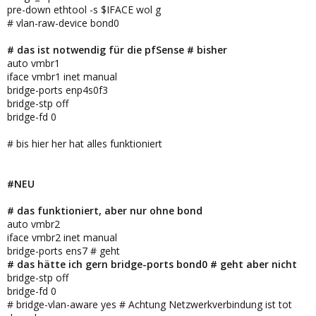
pre-down ethtool -s $IFACE wol g
# vlan-raw-device bond0
# das ist notwendig für die pfSense # bisher
auto vmbr1
iface vmbr1 inet manual
bridge-ports enp4s0f3
bridge-stp off
bridge-fd 0
# bis hier her hat alles funktioniert
#NEU
# das funktioniert, aber nur ohne bond
auto vmbr2
iface vmbr2 inet manual
bridge-ports ens7 # geht
# das hätte ich gern bridge-ports bond0 # geht aber nicht
bridge-stp off
bridge-fd 0
# bridge-vlan-aware yes # Achtung Netzwerkverbindung ist tot