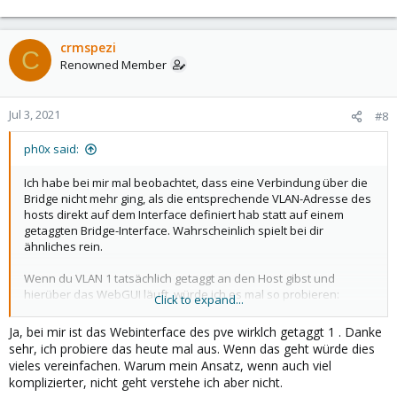
e
a
c
crmspezi
C
t
Renowned Member
i
o
n
Jul 3, 2021
#8
s
:
ph0x said:
Ich habe bei mir mal beobachtet, dass eine Verbindung über die
Bridge nicht mehr ging, als die entsprechende VLAN-Adresse des
hosts direkt auf dem Interface definiert hab statt auf einem
getaggten Bridge-Interface. Wahrscheinlich spielt bei dir
ähnliches rein.
Wenn du VLAN 1 tatsächlich getaggt an den Host gibst und
hierüber das WebGUI läuft, würde ich es mal so probieren:
Click to expand...
Code:
Ja, bei mir ist das Webinterface des pve wirklch getaggt 1 . Danke
sehr, ich probiere das heute mal aus. Wenn das geht würde dies
auto lo

vieles vereinfachen. Warum mein Ansatz, wenn auch viel
iface lo inet loopback

komplizierter, nicht geht verstehe ich aber nicht.