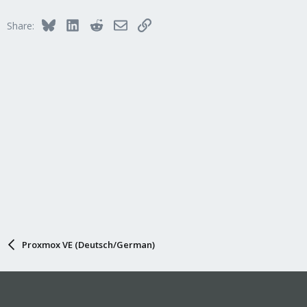
Bluesky
LinkedIn
Reddit
Email
Link
Share:
Proxmox VE (Deutsch/German)