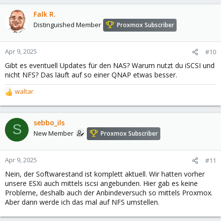
Falk R.
Distinguished Member
Proxmox Subscriber
Apr 9, 2025
#10
Gibt es eventuell Updates für den NAS? Warum nutzt du iSCSI und
nicht NFS? Das läuft auf so einer QNAP etwas besser.
waltar
R
e
a
c
sebbo_ils
S
t
New Member
Proxmox Subscriber
i
o
n
Apr 9, 2025
#11
s
Nein, der Softwarestand ist komplett aktuell. Wir hatten vorher
:
unsere ESXi auch mittels iscsi angebunden. Hier gab es keine
Probleme, deshalb auch der Anbindeversuch so mittels Proxmox.
Aber dann werde ich das mal auf NFS umstellen.