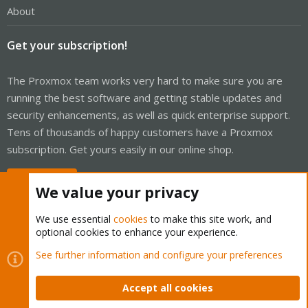
About
Get your subscription!
The Proxmox team works very hard to make sure you are
running the best software and getting stable updates and
security enhancements, as well as quick enterprise support.
Tens of thousands of happy customers have a Proxmox
subscription. Get yours easily in our online shop.
Buy now!
We value your privacy
We use essential
cookies
to make this site work, and
optional cookies to enhance your experience.
Cookies
Proxmox Support Forum - Light Mode
See further information and configure your preferences
Contact us
Terms and rules
Privacy policy
Help
Home
R
S
Accept all cookies
S
®