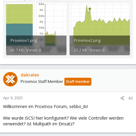
Proxmox1.png
Proxmox2.png
43.7 KB · Views: 6
25.2 KB · Views: 6
dakralex
Proxmox Staff Member
Staff member
Apr 9, 2025
#2
Willkommen im Proxmox Forum, sebbo_ils!
Wie wurde iSCSI hier konfiguriert? Wie viele Controller werden
verwendet? Ist Multipath im Einsatz?