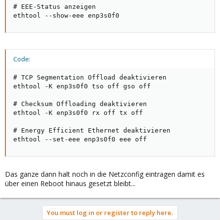
# EEE-Status anzeigen

ethtool --show-eee enp3s0f0
Code:
# TCP Segmentation Offload deaktivieren

ethtool -K enp3s0f0 tso off gso off

# Checksum Offloading deaktivieren

ethtool -K enp3s0f0 rx off tx off

# Energy Efficient Ethernet deaktivieren

ethtool --set-eee enp3s0f0 eee off
Das ganze dann halt noch in die Netzconfig eintragen damit es
über einen Reboot hinaus gesetzt bleibt...
You must log in or register to reply here.