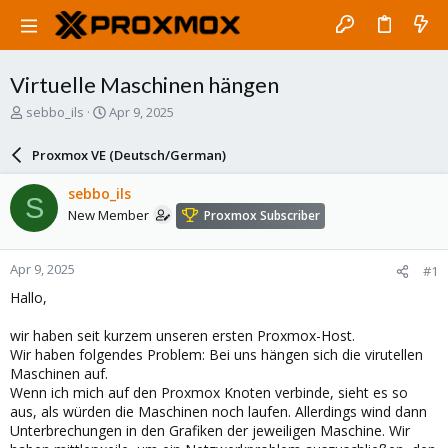
Virtuelle Maschinen hängen
T
S
sebbo_ils
Apr 9, 2025
h
t
r
a
Proxmox VE (Deutsch/German)
e
r
a
t
sebbo_ils
S
d
d
New Member
Proxmox Subscriber
s
a
t
t
a
e
Apr 9, 2025
#1
r
t
Hallo,
e
r
wir haben seit kurzem unseren ersten Proxmox-Host.
Wir haben folgendes Problem: Bei uns hängen sich die virutellen
Maschinen auf.
Wenn ich mich auf den Proxmox Knoten verbinde, sieht es so
aus, als würden die Maschinen noch laufen. Allerdings wind dann
Unterbrechungen in den Grafiken der jeweiligen Maschine. Wir