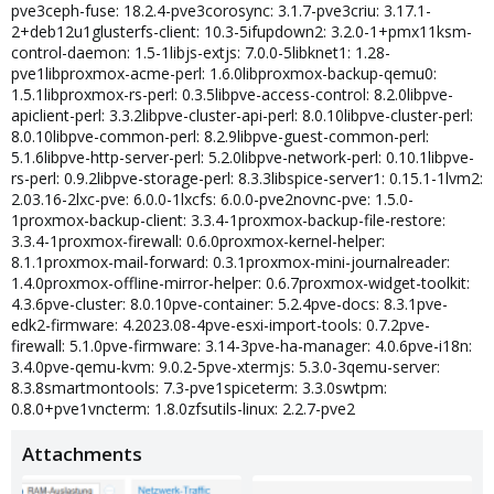
pve3ceph-fuse: 18.2.4-pve3corosync: 3.1.7-pve3criu: 3.17.1-
2+deb12u1glusterfs-client: 10.3-5ifupdown2: 3.2.0-1+pmx11ksm-
control-daemon: 1.5-1libjs-extjs: 7.0.0-5libknet1: 1.28-
pve1libproxmox-acme-perl: 1.6.0libproxmox-backup-qemu0:
1.5.1libproxmox-rs-perl: 0.3.5libpve-access-control: 8.2.0libpve-
apiclient-perl: 3.3.2libpve-cluster-api-perl: 8.0.10libpve-cluster-perl:
8.0.10libpve-common-perl: 8.2.9libpve-guest-common-perl:
5.1.6libpve-http-server-perl: 5.2.0libpve-network-perl: 0.10.1libpve-
rs-perl: 0.9.2libpve-storage-perl: 8.3.3libspice-server1: 0.15.1-1lvm2:
2.03.16-2lxc-pve: 6.0.0-1lxcfs: 6.0.0-pve2novnc-pve: 1.5.0-
1proxmox-backup-client: 3.3.4-1proxmox-backup-file-restore:
3.3.4-1proxmox-firewall: 0.6.0proxmox-kernel-helper:
8.1.1proxmox-mail-forward: 0.3.1proxmox-mini-journalreader:
1.4.0proxmox-offline-mirror-helper: 0.6.7proxmox-widget-toolkit:
4.3.6pve-cluster: 8.0.10pve-container: 5.2.4pve-docs: 8.3.1pve-
edk2-firmware: 4.2023.08-4pve-esxi-import-tools: 0.7.2pve-
firewall: 5.1.0pve-firmware: 3.14-3pve-ha-manager: 4.0.6pve-i18n:
3.4.0pve-qemu-kvm: 9.0.2-5pve-xtermjs: 5.3.0-3qemu-server:
8.3.8smartmontools: 7.3-pve1spiceterm: 3.3.0swtpm:
0.8.0+pve1vncterm: 1.8.0zfsutils-linux: 2.2.7-pve2
Attachments