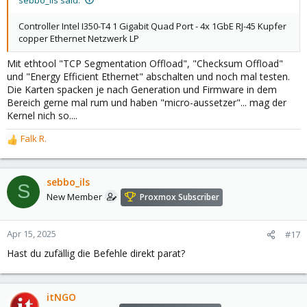
Controller Intel I350-T4 1 Gigabit Quad Port - 4x 1GbE RJ-45 Kupfer
copper Ethernet Netzwerk LP
Mit ethtool "TCP Segmentation Offload", "Checksum Offload"
und "Energy Efficient Ethernet" abschalten und noch mal testen.
Die Karten spacken je nach Generation und Firmware in dem
Bereich gerne mal rum und haben "micro-aussetzer"... mag der
Kernel nich so....
Falk R.
R
e
a
c
sebbo_ils
S
t
New Member
Proxmox Subscriber
i
o
n
Apr 15, 2025
#17
s
Hast du zufällig die Befehle direkt parat?
:
itNGO