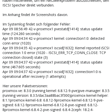
haben mittlerweile, um ein Netzwerkproblem auszuschließen, den
ISCSI Speicher direkt verbunden.
Im Anhang findet ihr Screenshots davon.
Im Systemlog findet sich folgender Fehler:
Apr 09 08:56:49 42-v-proxmox1 pvestatd[1414]: status update
time (124.260 seconds)
Apr 09 09:04:34 42-v-proxmox1 kernel: connection1:0: detected
conn error (1020)
Apr 09 09:04:35 42-v-proxmox1 iscsid[1632]: Kernel reported iSCSI
connection 1:0 error (1020 - ISCSI_ERR_TCP_CONN_CLOSE: TCP
connection closed) state (3)
Apr 09 09:04:37 42-v-proxmox1 pvestatd[1414]: status update
time (467.605 seconds)
Apr 09 09:04:37 42-v-proxmox1 iscsid[1632]: connection1:0 is
operational after recovery (1 attempts)
Hier unsere Paketversionen:
proxmox-ve: 8.3.0 (running kernel: 6.8.12-9-pve)pve-manager: 8.3.5
(running version: 8.3.5/dac3aa88bac3f300)proxmox-kernel-helper:
8.1.1proxmox-kernel-6.8: 6.8.12-9proxmox-kernel-6.8.12-9-pve-
signed: 6.8.12-9proxmox-kernel-6.8.12-8-pve-signed: 6.8.12-
8proxmox-kernel-6.8.4-2-pve-signed: 6.8.4-2ceph: 18.2.4-