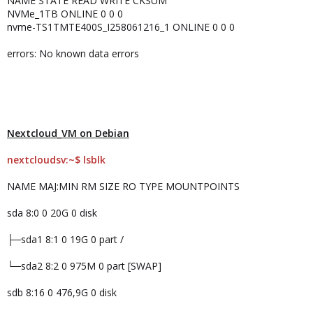
NAME STATE READ WRITE CKSUM
NVMe_1TB ONLINE 0 0 0
nvme-TS1TMTE400S_I258061216_1 ONLINE 0 0 0
errors: No known data errors
Nextcloud_VM on Debian
nextcloudsv:~$ lsblk
NAME MAJ:MIN RM SIZE RO TYPE MOUNTPOINTS
sda 8:0 0 20G 0 disk
├─sda1 8:1 0 19G 0 part /
└─sda2 8:2 0 975M 0 part [SWAP]
sdb 8:16 0 476,9G 0 disk