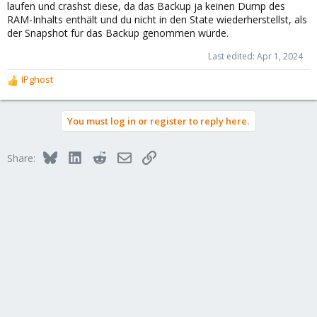
laufen und crashst diese, da das Backup ja keinen Dump des
RAM-Inhalts enthält und du nicht in den State wiederherstellst, als
der Snapshot für das Backup genommen würde.
Last edited:
Apr 1, 2024
IPghost
R
e
a
You must log in or register to reply here.
c
t
i
Bluesky
LinkedIn
Reddit
Email
Link
Share:
o
n
s
: