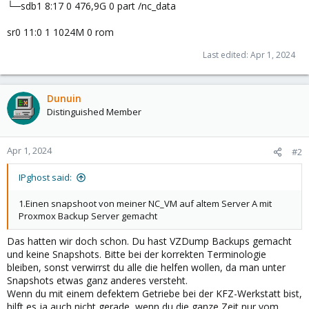
└─sdb1 8:17 0 476,9G 0 part /nc_data
sr0 11:0 1 1024M 0 rom
Last edited:
Apr 1, 2024
Dunuin
Distinguished Member
Apr 1, 2024
#2
IPghost said:
1.Einen snapshoot von meiner NC_VM auf altem Server A mit
Proxmox Backup Server gemacht
Das hatten wir doch schon. Du hast VZDump Backups gemacht
und keine Snapshots. Bitte bei der korrekten Terminologie
bleiben, sonst verwirrst du alle die helfen wollen, da man unter
Snapshots etwas ganz anderes versteht.
Wenn du mit einem defektem Getriebe bei der KFZ-Werkstatt bist,
hilft es ja auch nicht gerade, wenn du die ganze Zeit nur vom