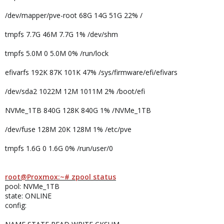
/dev/mapper/pve-root 68G 14G 51G 22% /
tmpfs 7.7G 46M 7.7G 1% /dev/shm
tmpfs 5.0M 0 5.0M 0% /run/lock
efivarfs 192K 87K 101K 47% /sys/firmware/efi/efivars
/dev/sda2 1022M 12M 1011M 2% /boot/efi
NVMe_1TB 840G 128K 840G 1% /NVMe_1TB
/dev/fuse 128M 20K 128M 1% /etc/pve
tmpfs 1.6G 0 1.6G 0% /run/user/0
root@Proxmox:~# zpool status
pool: NVMe_1TB
state: ONLINE
config: