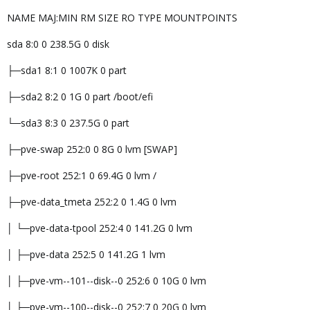
NAME MAJ:MIN RM SIZE RO TYPE MOUNTPOINTS
sda 8:0 0 238.5G 0 disk
├─sda1 8:1 0 1007K 0 part
├─sda2 8:2 0 1G 0 part /boot/efi
└─sda3 8:3 0 237.5G 0 part
├─pve-swap 252:0 0 8G 0 lvm [SWAP]
├─pve-root 252:1 0 69.4G 0 lvm /
├─pve-data_tmeta 252:2 0 1.4G 0 lvm
│ └─pve-data-tpool 252:4 0 141.2G 0 lvm
│ ├─pve-data 252:5 0 141.2G 1 lvm
│ ├─pve-vm--101--disk--0 252:6 0 10G 0 lvm
│ ├─pve-vm--100--disk--0 252:7 0 20G 0 lvm