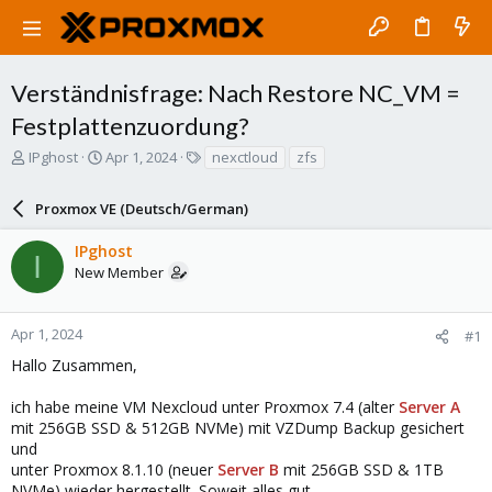
Verständnisfrage: Nach Restore NC_VM =
Festplattenzuordung?
T
S
T
IPghost
Apr 1, 2024
nexctloud
zfs
h
t
a
r
a
g
Proxmox VE (Deutsch/German)
e
r
s
a
t
IPghost
d
d
I
New Member
s
a
t
t
a
e
r
Apr 1, 2024
#1
t
Hallo Zusammen,
e
r
ich habe meine VM Nexcloud unter Proxmox 7.4 (alter
Server A
mit 256GB SSD & 512GB NVMe) mit VZDump Backup gesichert
und
unter Proxmox 8.1.10 (neuer
Server B
mit 256GB SSD & 1TB
NVMe) wieder hergestellt. Soweit alles gut...