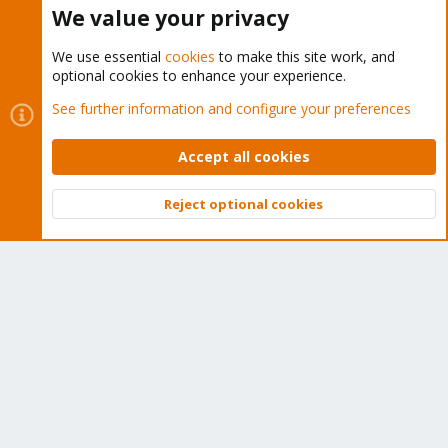
Buy now!
We value your privacy
We use essential
cookies
to make this site work, and
optional cookies to enhance your experience.
Cookies
Proxmox Support Forum - Light Mode
See further information and configure your preferences
Contact us
Terms and rules
Privacy policy
Help
Home
R
S
Accept all cookies
S
®
Community platform by XenForo
© 2010-2026 XenForo Ltd.
Reject optional cookies
Top
Bott