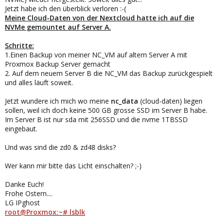
Jetzt habe ich den überblick verloren :-(
Meine Cloud-Daten von der Nextcloud hatte ich auf die
NVMe gemountet auf Server A.
Schritte:
1.Einen Backup von meiner NC_VM auf altem Server A mit
Proxmox Backup Server gemacht
2. Auf dem neuem Server B die NC_VM das Backup zurückgespielt
und alles läuft soweit.
Jetzt wundere ich mich wo meine
nc_data
(cloud-daten) liegen
sollen, weil ich doch keine 500 GB grosse SSD im Server B habe.
Im Server B ist nur sda mit 256SSD und die nvme 1TBSSD
eingebaut.
Und was sind die zd0 & zd48 disks?
Wer kann mir bitte das Licht einschalten? ;-)
Danke Euch!
Frohe Ostern....
LG IPghost
root@Proxmox:~# lsblk