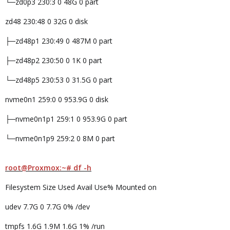
└─zd0p3 230:3 0 48G 0 part
zd48 230:48 0 32G 0 disk
├─zd48p1 230:49 0 487M 0 part
├─zd48p2 230:50 0 1K 0 part
└─zd48p5 230:53 0 31.5G 0 part
nvme0n1 259:0 0 953.9G 0 disk
├─nvme0n1p1 259:1 0 953.9G 0 part
└─nvme0n1p9 259:2 0 8M 0 part
root@Proxmox:~# df -h
Filesystem Size Used Avail Use% Mounted on
udev 7.7G 0 7.7G 0% /dev
tmpfs 1.6G 1.9M 1.6G 1% /run