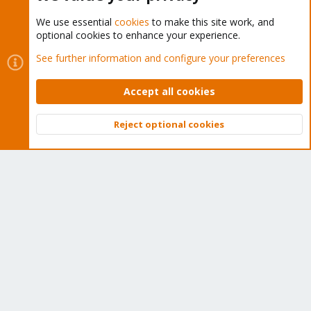
We use essential
cookies
to make this site work, and
optional cookies to enhance your experience.
Cookies
Proxmox Support Forum - Light Mode
See further information and configure your preferences
Contact us
Terms and rules
Privacy policy
Help
Home
R
S
Accept all cookies
S
®
Community platform by XenForo
© 2010-2026 XenForo Ltd.
Reject optional cookies
Top
Bott