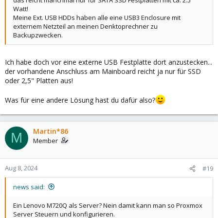
das reicht manchmal nur für SATA SSD Festplatten mit ca. 2.5
Watt!
Meine Ext. USB HDDs haben alle eine USB3 Enclosure mit
externem Netzteil an meinen Denktoprechner zu
Backupzwecken.
Ich habe doch vor eine externe USB Festplatte dort anzustecken...
der vorhandene Anschluss am Mainboard reicht ja nur für SSD
oder 2,5" Platten aus!
Was für eine andere Lösung hast du dafür also?
Martin*86
M
Member
Aug 8, 2024
#19
news said:
Ein Lenovo M720Q als Server? Nein damit kann man so Proxmox
Server Steuern und konfigurieren.