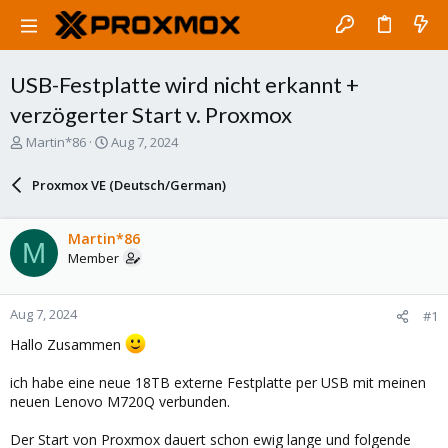
USB-Festplatte wird nicht erkannt +
verzögerter Start v. Proxmox
T
S
Martin*86
Aug 7, 2024
h
t
r
a
Proxmox VE (Deutsch/German)
e
r
a
t
d
d
Martin*86
M
s
a
Member
t
t
a
e
r
Aug 7, 2024
#1
t
e
Hallo Zusammen
r
ich habe eine neue 18TB externe Festplatte per USB mit meinen
neuen Lenovo M720Q verbunden.
Der Start von Proxmox dauert schon ewig lange und folgende