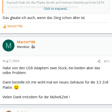
Danach hab ich die Platte direkt auf meinen Mainboard mit SATA
angesteckt und mit exFAT erfolgreich formatiert.
Click to expand...
Jetzt habe ich sie gerade wieder mit USB an meinen Windows-PC
Das glaube ich auch, wenn das Ding schon älter ist.
angesteckt und kann wieder nicht drauf zugreifen... vielleicht
kommt der USB Adapter mit der 18TB Größe nicht zurecht?!?
Martin*86
R
e
a
c
Martin*86
M
t
Member
i
o
n
Aug 7, 2024
#11
s
Habe von den USB Adaptern zwei Stück, bei beiden aber das
:
selbe Problem.
Dann bestelle ich mir wohl mal ein neues Gehäuse für die 3,5 Zoll
Platte.
Vielen Dank trotzdem für die Mühe&Zeit !