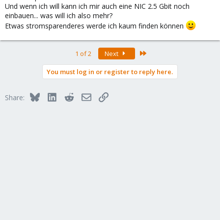
Und wenn ich will kann ich mir auch eine NIC 2.5 Gbit noch
einbauen... was will ich also mehr?
Etwas stromsparenderes werde ich kaum finden können
Last
1 of 2
Next
You must log in or register to reply here.
Bluesky
LinkedIn
Reddit
Email
Link
Share: