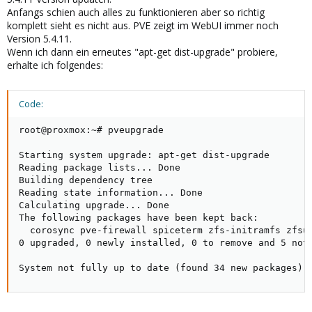
Anfangs schien auch alles zu funktionieren aber so richtig
komplett sieht es nicht aus. PVE zeigt im WebUI immer noch
Version 5.4.11.
Wenn ich dann ein erneutes "apt-get dist-upgrade" probiere,
erhalte ich folgendes:
Code:
root@proxmox:~# pveupgrade

Starting system upgrade: apt-get dist-upgrade

Reading package lists... Done

Building dependency tree       

Reading state information... Done

Calculating upgrade... Done

The following packages have been kept back:

  corosync pve-firewall spiceterm zfs-initramfs zfsut
0 upgraded, 0 newly installed, 0 to remove and 5 not 
System not fully up to date (found 34 new packages)