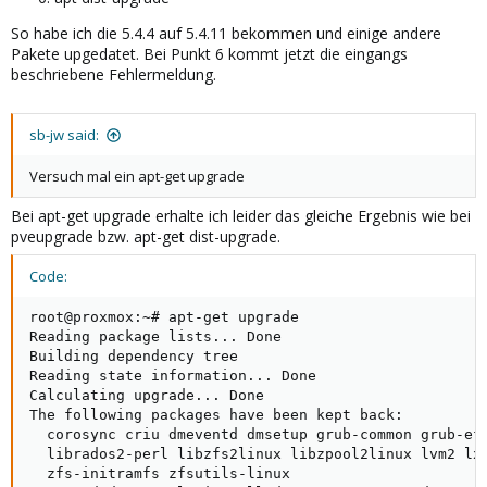
So habe ich die 5.4.4 auf 5.4.11 bekommen und einige andere
Pakete upgedatet. Bei Punkt 6 kommt jetzt die eingangs
beschriebene Fehlermeldung.
sb-jw said:
Versuch mal ein apt-get upgrade
Bei apt-get upgrade erhalte ich leider das gleiche Ergebnis wie bei
pveupgrade bzw. apt-get dist-upgrade.
Code:
root@proxmox:~# apt-get upgrade

Reading package lists... Done

Building dependency tree      

Reading state information... Done

Calculating upgrade... Done

The following packages have been kept back:

  corosync criu dmeventd dmsetup grub-common grub-ef
  librados2-perl libzfs2linux libzpool2linux lvm2 lx
  zfs-initramfs zfsutils-linux
