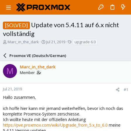
Update von 5.4.11 auf 6.x nicht
[SOLVED]
vollständig
T
S
T
Marc_in_the_dark
Jul 21, 2019
upgrade 6.0
h
t
a
r
a
g
Proxmox VE (Deutsch/German)
e
r
s
a
t
Marc_in_the_dark
d
d
M
Member
s
a
t
t
a
e
r
Jul 21, 2019
#1
t
Hallo zusammen,
e
r
ich hoffe hier kann mir jemand weiterhelfen, bevor ich noch das
komplette Proxmox-System zerschiesse.
Ich wollte heute mit der offiziellen Anleitung
https://pve.proxmox.com/wiki/Upgrade_from_5.x_to_6.0
meine
5.4.11 Version updaten.