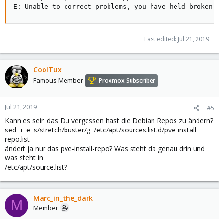
E: Unable to correct problems, you have held broken 
Last edited:
Jul 21, 2019
CoolTux
Famous Member
Proxmox Subscriber
Jul 21, 2019
#5
Kann es sein das Du vergessen hast die Debian Repos zu ändern?
sed -i -e 's/stretch/buster/g' /etc/apt/sources.list.d/pve-install-
repo.list
ändert ja nur das pve-install-repo? Was steht da genau drin und
was steht in
/etc/apt/source.list?
Marc_in_the_dark
M
Member