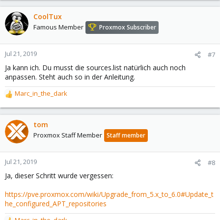
CoolTux
Famous Member
Proxmox Subscriber
Jul 21, 2019
#7
Ja kann ich. Du musst die sources.list natürlich auch noch
anpassen. Steht auch so in der Anleitung.
Marc_in_the_dark
R
e
a
c
tom
t
Proxmox Staff Member
Staff member
i
o
n
Jul 21, 2019
#8
s
Ja, dieser Schritt wurde vergessen:
:
https://pve.proxmox.com/wiki/Upgrade_from_5.x_to_6.0#Update_t
he_configured_APT_repositories