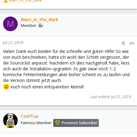
Marc_in_the_dark
R
e
a
c
Marc_in_the_dark
M
t
Member
i
o
n
Jul 21, 2019
#9
s
Vielen Dank euch beiden für die schnelle und guten Hilfe! So wie
:
von euch beschrieben, hatte ich wohl den Schritt vergessen, der
die Source.list anpasst. Nachdem ich dies nachgeholt habe, liess
sich auch die Installation upgraden. Es gab zwar noch 1-2
komische Fehlermeldungen aber bisher scheint es zu laufen und
die Version stimmt jetzt auch.
euch noch einen entspannten Abend!
Last edited:
Jul 21, 2019
CoolTux
Famous Member
Proxmox Subscriber