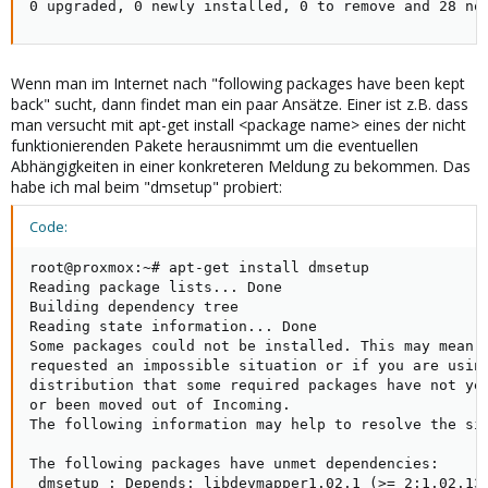
0 upgraded, 0 newly installed, 0 to remove and 28 no
Wenn man im Internet nach "following packages have been kept
back" sucht, dann findet man ein paar Ansätze. Einer ist z.B. dass
man versucht mit apt-get install <package name> eines der nicht
funktionierenden Pakete herausnimmt um die eventuellen
Abhängigkeiten in einer konkreteren Meldung zu bekommen. Das
habe ich mal beim "dmsetup" probiert:
Code:
root@proxmox:~# apt-get install dmsetup

Reading package lists... Done

Building dependency tree       

Reading state information... Done

Some packages could not be installed. This may mean t
requested an impossible situation or if you are using
distribution that some required packages have not yet
or been moved out of Incoming.

The following information may help to resolve the sit
The following packages have unmet dependencies:

 dmsetup : Depends: libdevmapper1.02.1 (>= 2:1.02.138