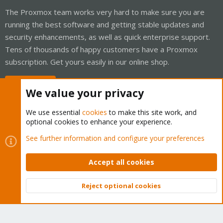
The Proxmox team works very hard to make sure you are
running the best software and getting stable updates and
security enhancements, as well as quick enterprise support.
Tens of thousands of happy customers have a Proxmox
subscription. Get yours easily in our online shop.
Buy now!
We value your privacy
We use essential
cookies
to make this site work, and
optional cookies to enhance your experience.
Cookies
Proxmox Support Forum - Light Mode
See further information and configure your preferences
Contact us
Terms and rules
Privacy policy
Help
Home
R
S
Accept all cookies
S
®
Community platform by XenForo
© 2010-2026 XenForo Ltd.
Reject optional cookies
Top
Bott