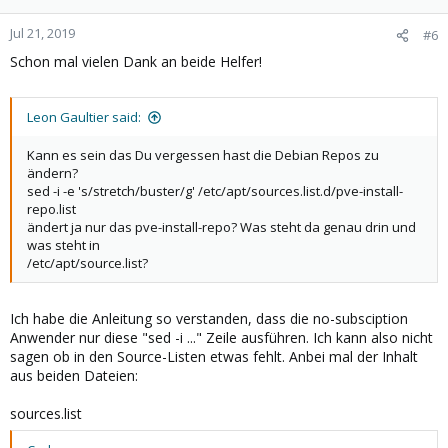
Jul 21, 2019
#6
Schon mal vielen Dank an beide Helfer!
Leon Gaultier said:
Kann es sein das Du vergessen hast die Debian Repos zu
ändern?
sed -i -e 's/stretch/buster/g' /etc/apt/sources.list.d/pve-install-
repo.list
ändert ja nur das pve-install-repo? Was steht da genau drin und
was steht in
/etc/apt/source.list?
Ich habe die Anleitung so verstanden, dass die no-subsciption
Anwender nur diese "sed -i ..." Zeile ausführen. Ich kann also nicht
sagen ob in den Source-Listen etwas fehlt. Anbei mal der Inhalt
aus beiden Dateien:
sources.list