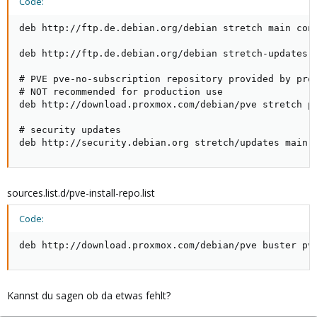
Code:
deb http://ftp.de.debian.org/debian stretch main cont
deb http://ftp.de.debian.org/debian stretch-updates m
# PVE pve-no-subscription repository provided by prox
# NOT recommended for production use

deb http://download.proxmox.com/debian/pve stretch pv
# security updates

deb http://security.debian.org stretch/updates main 
sources.list.d/pve-install-repo.list
Code:
deb http://download.proxmox.com/debian/pve buster pv
Kannst du sagen ob da etwas fehlt?