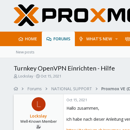
HOME
FORUMS
WHAT'S NEW
New posts
Turnkey OpenVPN Einrichten - Hilfe
T
S
Lockslay
Oct 15, 2021
h
t
r
a
Forums
NATIONAL SUPPORT
Proxmox VE (
e
r
a
t
Oct 15, 2021
d
d
L
s
a
Hallo zusammen,
t
t
Lockslay
a
e
ich habe nach dieser Anleitung ve
Well-Known Member
r
t