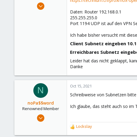
https://technium.ch/proxmox-open
e
Nov 27, 2020
r
135
Daten: Router 192.168.0.1
255.255.255.0
1
Port 1194 UDP ist auf den VPN S
58
52
Ich habe bisher versucht mit dies
Client Subnetz eingeben 10.10
Erreichbares Subnetz eingebe
Leider hat das nicht geklappt, kan
Danke
Oct 15, 2021
N
Schreibweise von Subnetzen bitte 
noPa$$word
Ich glaube, das steht auch so im T
Renowned Member
Feb 12, 2010
432
Lockslay
R
80
e