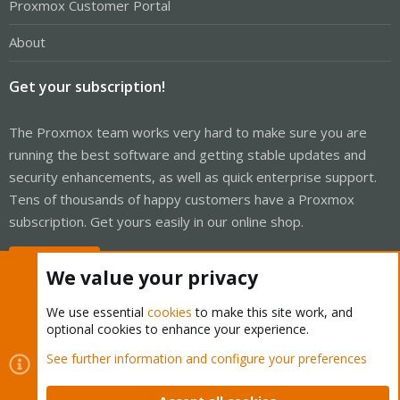
Proxmox Customer Portal
About
Get your subscription!
The Proxmox team works very hard to make sure you are
running the best software and getting stable updates and
security enhancements, as well as quick enterprise support.
Tens of thousands of happy customers have a Proxmox
subscription. Get yours easily in our online shop.
Buy now!
We value your privacy
We use essential
cookies
to make this site work, and
optional cookies to enhance your experience.
Cookies
Proxmox Support Forum - Light Mode
See further information and configure your preferences
Contact us
Terms and rules
Privacy policy
Help
Home
R
S