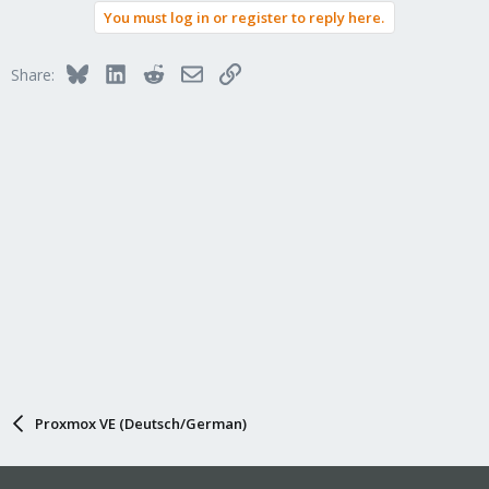
You must log in or register to reply here.
Bluesky
LinkedIn
Reddit
Email
Link
Share:
Proxmox VE (Deutsch/German)