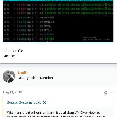
Liebe Grüße
Michael.
LnxBil
Distinguished Member
Aug 11, 2019
#2
SossenSystems said:
Wie man leicht erkennen kann ist auf dem VM Overview zu