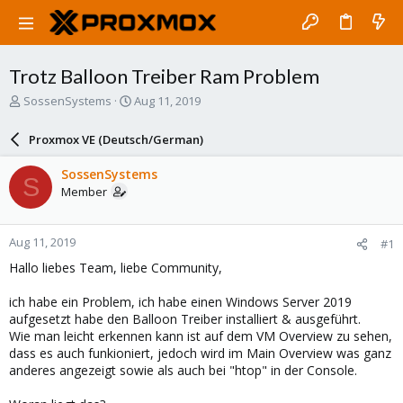
Trotz Balloon Treiber Ram Problem
T
S
SossenSystems
Aug 11, 2019
h
t
r
a
Proxmox VE (Deutsch/German)
e
r
a
t
SossenSystems
S
d
d
Member
s
a
t
t
a
e
Aug 11, 2019
#1
r
t
Hallo liebes Team, liebe Community,
e
r
ich habe ein Problem, ich habe einen Windows Server 2019
aufgesetzt habe den Balloon Treiber installiert & ausgeführt.
Wie man leicht erkennen kann ist auf dem VM Overview zu sehen,
dass es auch funkioniert, jedoch wird im Main Overview was ganz
anderes angezeigt sowie als auch bei "htop" in der Console.