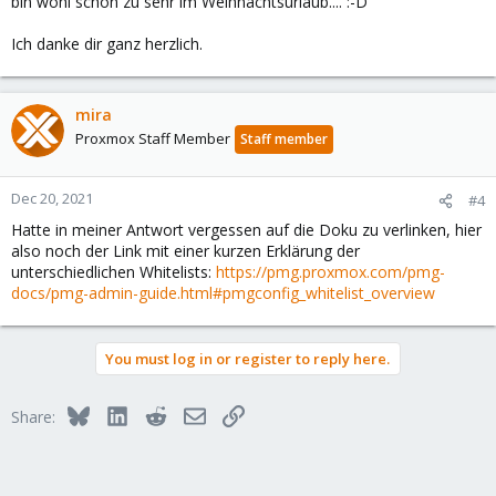
bin wohl schon zu sehr im Weihnachtsurlaub.... :-D
Ich danke dir ganz herzlich.
mira
Proxmox Staff Member
Staff member
Dec 20, 2021
#4
Hatte in meiner Antwort vergessen auf die Doku zu verlinken, hier
also noch der Link mit einer kurzen Erklärung der
unterschiedlichen Whitelists:
https://pmg.proxmox.com/pmg-
docs/pmg-admin-guide.html#pmgconfig_whitelist_overview
You must log in or register to reply here.
Bluesky
LinkedIn
Reddit
Email
Link
Share: