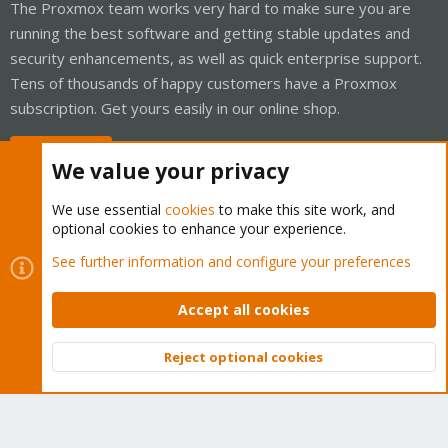
The Proxmox team works very hard to make sure you are
running the best software and getting stable updates and
security enhancements, as well as quick enterprise support.
Tens of thousands of happy customers have a Proxmox
subscription. Get yours easily in our online shop.
Buy now!
We value your privacy
We use essential
cookies
to make this site work, and
optional cookies to enhance your experience.
Cookies
Proxmox Support Forum - Light Mode
See further information and configure your preferences
Contact us
Terms and rules
Privacy policy
Help
Home
R
S
Accept all cookies
S
®
Community platform by XenForo
© 2010-2026 XenForo Ltd.
Reject optional cookies
Top
Bott