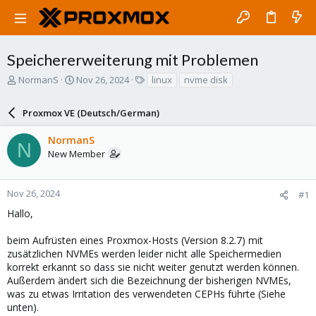
Speichererweiterung mit Problemen
T
S
T
NormanS
Nov 26, 2024
linux
nvme disk
h
t
a
r
a
g
Proxmox VE (Deutsch/German)
e
r
s
a
t
NormanS
d
d
N
New Member
s
a
t
t
a
e
r
Nov 26, 2024
#1
t
Hallo,
e
r
beim Aufrüsten eines Proxmox-Hosts (Version 8.2.7) mit
zusätzlichen NVMEs werden leider nicht alle Speichermedien
korrekt erkannt so dass sie nicht weiter genutzt werden können.
Außerdem ändert sich die Bezeichnung der bisherigen NVMEs,
was zu etwas Irritation des verwendeten CEPHs führte (Siehe
unten).