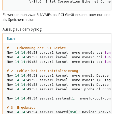
\
-1f.6  Intel Corporation Ethernet Connec
Es werden nun zwar 3 NVMEs als PCI-Gerät erkannt aber nur eine
als Speichermedium.
Auszug aus dem Syslog:
Bash:
# 1. Erkennung der PCI-Geräte:
Nov 
14
14
:49:53 server1 kernel: nvme nvme0: pci 
func
Nov 
14
14
:49:53 server1 kernel: nvme nvme2: pci 
func
Nov 
14
14
:49:53 server1 kernel: nvme nvme1: pci 
func
# 2. Fehler bei der Initialisierung:
Nov 
14
14
:49:53 server1 kernel: nvme nvme2: Device n
Nov 
14
14
:49:53 server1 kernel: nvme nvme1: I/O tag 
Nov 
14
14
:49:53 server1 kernel: nvme nvme1: Device n
Nov 
14
14
..
.

Nov 
14
14
:49:54 server1 systemd
[
1
]
: nvmefc-boot-conn
# 3. Ergebnis:
Nov 
14
14
:49:54 server1 smartd
[
958
]
: Device: /dev/nvm