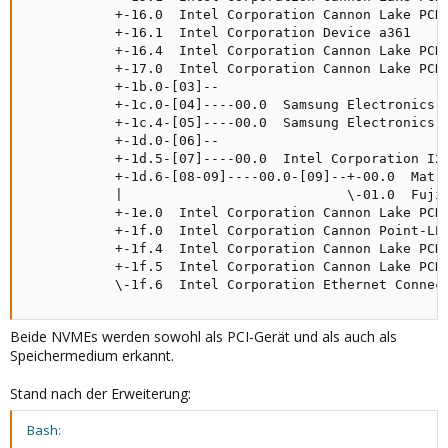
           +-16.0  Intel Corporation Cannon Lake PCH 
           +-16.1  Intel Corporation Device a361

           +-16.4  Intel Corporation Cannon Lake PCH
           +-17.0  Intel Corporation Cannon Lake PCH 
           +-1b.0-
[
03
]
--

           +-1c.0-
[
04
]
----00.0  Samsung Electronics C
           +-1c.4-
[
05
]
----00.0  Samsung Electronics C
           +-1d.0-
[
06
]
--

           +-1d.5-
[
07
]
----00.0  Intel Corporation I21
           +-1d.6-
[
08-09
]
----00.0-
[
09
]
--+-00.0  Matr
|
\
-01.0  Fuji
           +-1e.0  Intel Corporation Cannon Lake PCH 
           +-1f.0  Intel Corporation Cannon Point-LP 
           +-1f.4  Intel Corporation Cannon Lake PCH 
           +-1f.5  Intel Corporation Cannon Lake PCH 
\
-1f.6  Intel Corporation Ethernet Connec
Beide NVMEs werden sowohl als PCI-Gerät und als auch als
Speichermedium erkannt.
Stand nach der Erweiterung:
Bash: