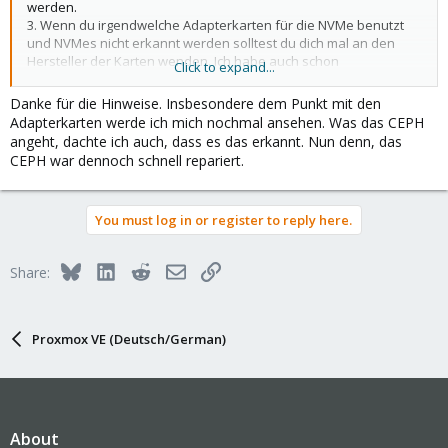
werden.
3. Wenn du irgendwelche Adapterkarten für die NVMe benutzt
und NVMes nicht erkannt werden solltest du dich mal an den
Hersteller der Karten wenden. Ich habe auch schon
Click to expand...
adapterkarten gesehen, wo man 4x m.2 NVMe drauf schrauben
kann und die funktionieren Tadellos. Sind aber PCIe 16x Karten
Danke für die Hinweise. Insbesondere dem Punkt mit den
die auch einen PCIe 16x Slot benötigen. Bei einem 8x Slot werden
Adapterkarten werde ich mich nochmal ansehen. Was das CEPH
natürlich nur zwei NVMe erkannt.
angeht, dachte ich auch, dass es das erkannt. Nun denn, das
4. Ceph sollte es eigentlich egal sein welchen Name die Disk
CEPH war dennoch schnell repariert.
bekommt. Die Metadaten stehen ja auf der Disk.
You must log in or register to reply here.
Bluesky
LinkedIn
Reddit
Email
Link
Share:
Proxmox VE (Deutsch/German)
About