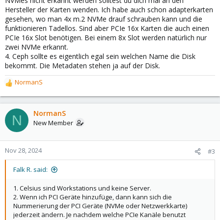
NVMes nicht erkannt werden solltest du dich mal an den
Hersteller der Karten wenden. Ich habe auch schon adapterkarten
gesehen, wo man 4x m.2 NVMe drauf schrauben kann und die
funktionieren Tadellos. Sind aber PCIe 16x Karten die auch einen
PCIe 16x Slot benötigen. Bei einem 8x Slot werden natürlich nur
zwei NVMe erkannt.
4. Ceph sollte es eigentlich egal sein welchen Name die Disk
bekommt. Die Metadaten stehen ja auf der Disk.
NormanS
R
e
a
c
NormanS
N
t
New Member
i
o
n
Nov 28, 2024
#3
s
:
Falk R. said:
1. Celsius sind Workstations und keine Server.
2. Wenn ich PCI Geräte hinzufüge, dann kann sich die
Nummerierung der PCI Geräte (NVMe oder Netzwerkkarte)
jederzeit ändern. Je nachdem welche PCIe Kanäle benutzt