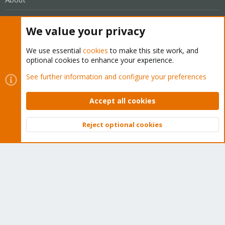
Get your subscription!
We value your privacy
The Proxmox team works very hard to make sure you are
We use essential
cookies
to make this site work, and
optional cookies to enhance your experience.
running the best software and getting stable updates and
security enhancements, as well as quick enterprise support.
See further information and configure your preferences
Tens of thousands of happy customers have a Proxmox
subscription. Get yours easily in our online shop.
Accept all cookies
Buy now!
Reject optional cookies
Top
Bott
Cookies
Proxmox Support Forum - Light Mode
Contact us
Terms and rules
Privacy policy
Help
Home
R
S
S
®
Community platform by XenForo
© 2010-2026 XenForo Ltd.