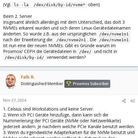
(Vgl.
oben)
ls -la  /dev/disk/by-id/nvme*
Beim 2. Server
Insgesamt ähnlich allerdings mit dem Unterschied, das dort 3
NVMEs erkannt wurden und sich deren Linux-Gerätedateinamen
änderten. So wurde z.B. aus der ursprünglichen
/dev/nvme1n1
nach der Erweiterung die
. Die
 /dev/nvme2n1
/dev/nvme1n1
ist nun eine der neuen NVMEs. Gibt es Gründe warum im
Proxmox/ CEPH die Gerätedateien in
und nicht in
/dev/
verwendet werden?
/dev/disk/by-id/
Falk R.
Distinguished Member
Proxmox Subscriber
Nov 27, 2024
#2
1. Celsius sind Workstations und keine Server.
2. Wenn ich PCI Geräte hinzufüge, dann kann sich die
Nummerierung der PCI Geräte (NVMe oder Netzwerkkarte)
jederzeit ändern. Je nachdem welche PCIe Kanäle benutzt werden.
3. Wenn du irgendwelche Adapterkarten für die NVMe benutzt und