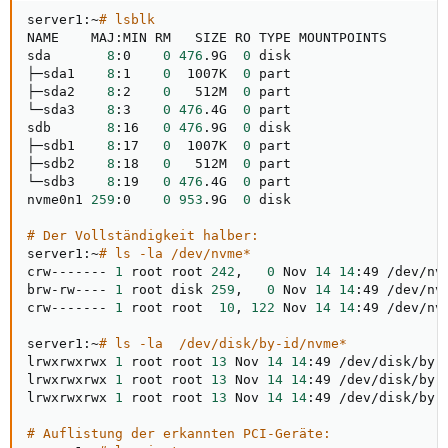
server1:~
# lsblk
NAME    MAJ:MIN RM   SIZE RO TYPE MOUNTPOINTS

sda       
8
:0    
0
476
.9G  
0
 disk

├─sda1    
8
:1    
0
  1007K  
0
 part

├─sda2    
8
:2    
0
   512M  
0
 part

└─sda3    
8
:3    
0
476
.4G  
0
 part

sdb       
8
:16   
0
476
.9G  
0
 disk

├─sdb1    
8
:17   
0
  1007K  
0
 part

├─sdb2    
8
:18   
0
   512M  
0
 part

└─sdb3    
8
:19   
0
476
.4G  
0
 part

nvme0n1 
259
:0    
0
953
.9G  
0
 disk

# Der Vollständigkeit halber:
server1:~
# ls -la /dev/nvme*
crw------- 
1
 root root 
242
,   
0
 Nov 
14
14
:49 /dev/nvm
brw-rw---- 
1
 root disk 
259
,   
0
 Nov 
14
14
:49 /dev/nvm
crw------- 
1
 root root  
10
, 
122
 Nov 
14
14
:49 /dev/nvm
server1:~
# ls -la  /dev/disk/by-id/nvme*
lrwxrwxrwx 
1
 root root 
13
 Nov 
14
14
:49 /dev/disk/by-
lrwxrwxrwx 
1
 root root 
13
 Nov 
14
14
:49 /dev/disk/by-
lrwxrwxrwx 
1
 root root 
13
 Nov 
14
14
:49 /dev/disk/by-
# Auflistung der erkannten PCI-Geräte: