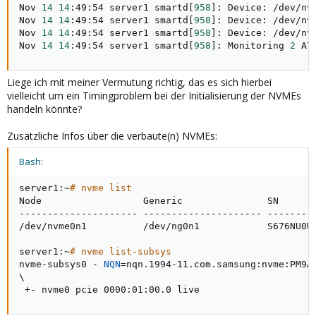
Nov 
14
14
:49:54 server1 smartd
[
958
]
: Device: /dev/nv
Nov 
14
14
:49:54 server1 smartd
[
958
]
: Device: /dev/nv
Nov 
14
14
:49:54 server1 smartd
[
958
]
: Device: /dev/nv
Nov 
14
14
:49:54 server1 smartd
[
958
]
: Monitoring 
2
 AT
Liege ich mit meiner Vermutung richtig, das es sich hierbei
vielleicht um ein Timingproblem bei der Initialisierung der NVMEs
handeln könnte?
Zusätzliche Infos über die verbaute(n) NVMEs:
Bash:
server1:~
# nvme list
Node                  Generic               SN      
--------------------- --------------------- --------
/dev/nvme0n1          /dev/ng0n1            S676NU0W
server1:~
# nvme list-subsys
nvme-subsys0 - 
NQN
=
\
 +- nvme0 pcie 0000:01:00.0 live