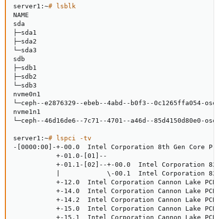
server1:~
# lsblk
NAME                                                 
sda                                                 
├─sda1                                              
├─sda2                                              
└─sda3                                              
sdb                                                 
├─sdb1                                              
├─sdb2                                              
└─sdb3                                              
nvme0n1                                             
└─ceph--e2876329--ebeb--4abd--b0f3--0c1265ffa054-osd
nvme1n1                                             
└─ceph--46d16de6--7c71--4701--a46d--85d4150d80e0-osd
server1:~
# lspci -tv
-
[
0000:00
]
-+-00.0  Intel Corporation 8th Gen Core Pro
           +-01.0-
[
01
]
--

           +-01.1-
[
02
]
--+-00.0  Intel Corporation 82
|
\
-00.1  Intel Corporation 82
           +-12.0  Intel Corporation Cannon Lake PCH 
           +-14.0  Intel Corporation Cannon Lake PCH
           +-14.2  Intel Corporation Cannon Lake PCH 
           +-15.0  Intel Corporation Cannon Lake PCH
           +-15.1  Intel Corporation Cannon Lake PCH