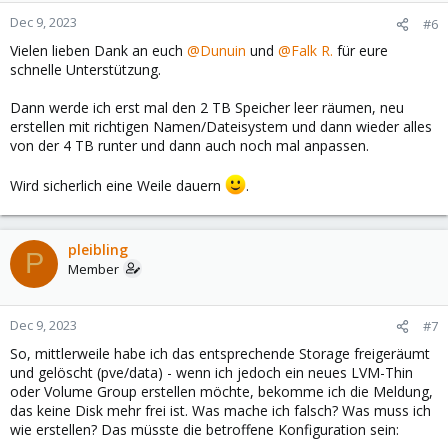
n
Dec 9, 2023
#6
s
Vielen lieben Dank an euch
@Dunuin
und
@Falk R.
für eure
:
schnelle Unterstützung.
Dann werde ich erst mal den 2 TB Speicher leer räumen, neu
erstellen mit richtigen Namen/Dateisystem und dann wieder alles
von der 4 TB runter und dann auch noch mal anpassen.
Wird sicherlich eine Weile dauern
.
pleibling
P
Member
Dec 9, 2023
#7
So, mittlerweile habe ich das entsprechende Storage freigeräumt
und gelöscht (pve/data) - wenn ich jedoch ein neues LVM-Thin
oder Volume Group erstellen möchte, bekomme ich die Meldung,
das keine Disk mehr frei ist. Was mache ich falsch? Was muss ich
wie erstellen? Das müsste die betroffene Konfiguration sein: