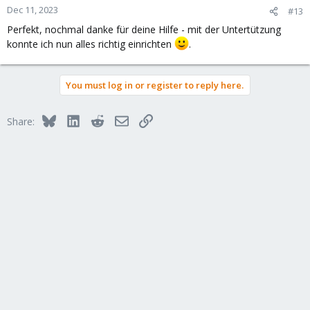
n
Dec 11, 2023
#13
s
Perfekt, nochmal danke für deine Hilfe - mit der Untertützung
:
konnte ich nun alles richtig einrichten
.
You must log in or register to reply here.
Bluesky
LinkedIn
Reddit
Email
Link
Share: