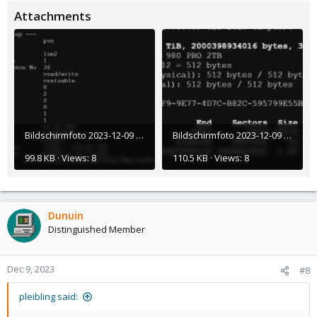
Attachments
Bildschirmfoto 2023-12-09 um 19.46.02.png
Bildschirmfoto 2023-12-09 um 19.44.42.png
99.8 KB · Views: 8
110.5 KB · Views: 8
Dunuin
Distinguished Member
Dec 9, 2023
#8
pleibling said: