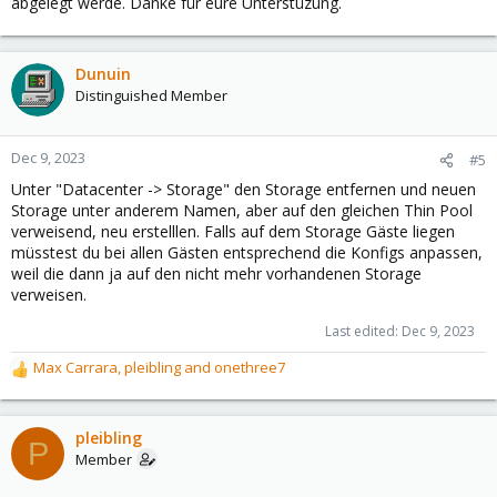
abgelegt werde. Danke für eure Unterstüzung.
Dunuin
Distinguished Member
Dec 9, 2023
#5
Unter "Datacenter -> Storage" den Storage entfernen und neuen
Storage unter anderem Namen, aber auf den gleichen Thin Pool
verweisend, neu erstelllen. Falls auf dem Storage Gäste liegen
müsstest du bei allen Gästen entsprechend die Konfigs anpassen,
weil die dann ja auf den nicht mehr vorhandenen Storage
verweisen.
Last edited:
Dec 9, 2023
Max Carrara
,
pleibling
and
onethree7
R
e
a
c
pleibling
P
t
Member
i
o