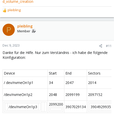
d_volume_creation
pleibling
R
e
a
c
pleibling
P
t
Member
i
o
n
Dec 9, 2023
#11
s
Danke für die Hilfe. Nur zum Verständnis - ich habe die folgende
:
Konfiguration:
Device
Start
End
Sectors
/ dev/nvmeOn1p1
34
2047
2014
/dev/nvmeOn1p2
2048
2099199
2097152
2099200
/dev/nvmeOn1p3
3907029134
3904929935