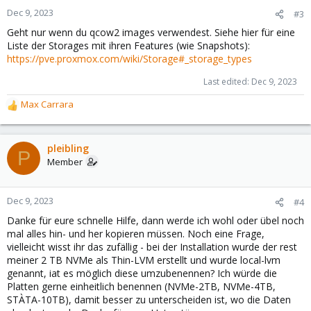
Dec 9, 2023
#3
Geht nur wenn du qcow2 images verwendest. Siehe hier für eine
Liste der Storages mit ihren Features (wie Snapshots):
https://pve.proxmox.com/wiki/Storage#_storage_types
Last edited:
Dec 9, 2023
Max Carrara
R
e
a
c
pleibling
P
t
Member
i
o
n
Dec 9, 2023
#4
s
Danke für eure schnelle Hilfe, dann werde ich wohl oder übel noch
:
mal alles hin- und her kopieren müssen. Noch eine Frage,
vielleicht wisst ihr das zufällig - bei der Installation wurde der rest
meiner 2 TB NVMe als Thin-LVM erstellt und wurde local-lvm
genannt, iat es möglich diese umzubenennen? Ich würde die
Platten gerne einheitlich benennen (NVMe-2TB, NVMe-4TB,
STÀTA-10TB), damit besser zu unterscheiden ist, wo die Daten