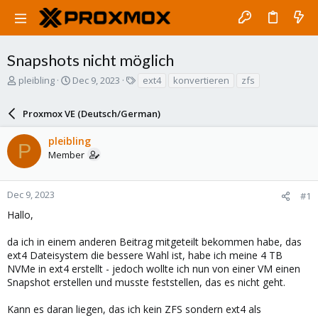
Snapshots nicht möglich
T
S
T
pleibling
Dec 9, 2023
ext4
konvertieren
zfs
h
t
a
r
a
g
Proxmox VE (Deutsch/German)
e
r
s
a
t
pleibling
d
d
P
Member
s
a
t
t
a
e
r
Dec 9, 2023
#1
t
Hallo,
e
r
da ich in einem anderen Beitrag mitgeteilt bekommen habe, das
ext4 Dateisystem die bessere Wahl ist, habe ich meine 4 TB
NVMe in ext4 erstellt - jedoch wollte ich nun von einer VM einen
Snapshot erstellen und musste feststellen, das es nicht geht.
Kann es daran liegen, das ich kein ZFS sondern ext4 als