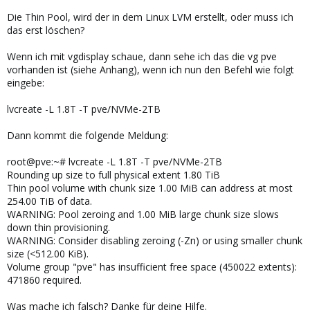
Die Thin Pool, wird der in dem Linux LVM erstellt, oder muss ich
das erst löschen?
Wenn ich mit vgdisplay schaue, dann sehe ich das die vg pve
vorhanden ist (siehe Anhang), wenn ich nun den Befehl wie folgt
eingebe:
lvcreate -L 1.8T -T pve/NVMe-2TB
Dann kommt die folgende Meldung:
root@pve:~# lvcreate -L 1.8T -T pve/NVMe-2TB
Rounding up size to full physical extent 1.80 TiB
Thin pool volume with chunk size 1.00 MiB can address at most
254.00 TiB of data.
WARNING: Pool zeroing and 1.00 MiB large chunk size slows
down thin provisioning.
WARNING: Consider disabling zeroing (-Zn) or using smaller chunk
size (<512.00 KiB).
Volume group "pve" has insufficient free space (450022 extents):
471860 required.
Was mache ich falsch? Danke für deine Hilfe.