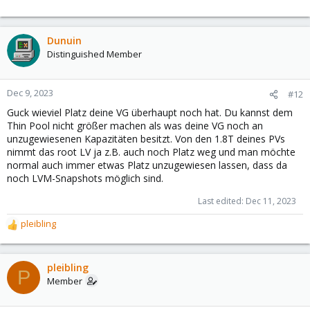
Dunuin
Distinguished Member
Dec 9, 2023
#12
Guck wieviel Platz deine VG überhaupt noch hat. Du kannst dem
Thin Pool nicht größer machen als was deine VG noch an
unzugewiesenen Kapazitäten besitzt. Von den 1.8T deines PVs
nimmt das root LV ja z.B. auch noch Platz weg und man möchte
normal auch immer etwas Platz unzugewiesen lassen, dass da
noch LVM-Snapshots möglich sind.
Last edited:
Dec 11, 2023
pleibling
R
e
a
c
pleibling
P
t
Member
i
o