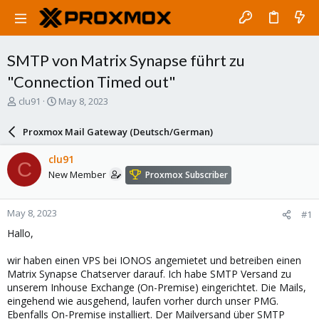
SMTP von Matrix Synapse führt zu
"Connection Timed out"
T
S
clu91
May 8, 2023
h
t
r
a
Proxmox Mail Gateway (Deutsch/German)
e
r
a
t
clu91
C
d
d
New Member
Proxmox Subscriber
s
a
t
t
a
e
May 8, 2023
#1
r
t
Hallo,
e
r
wir haben einen VPS bei IONOS angemietet und betreiben einen
Matrix Synapse Chatserver darauf. Ich habe SMTP Versand zu
unserem Inhouse Exchange (On-Premise) eingerichtet. Die Mails,
eingehend wie ausgehend, laufen vorher durch unser PMG.
Ebenfalls On-Premise installiert. Der Mailversand über SMTP