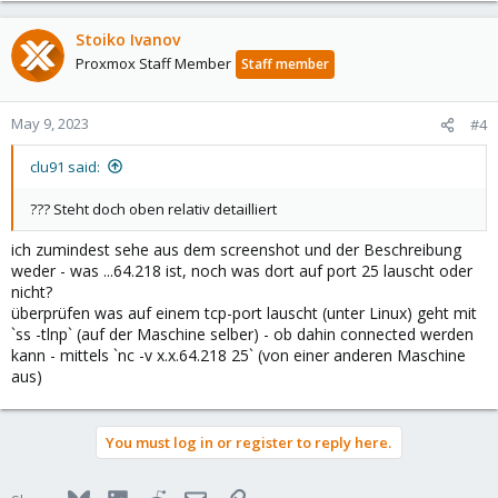
Stoiko Ivanov
Proxmox Staff Member
Staff member
May 9, 2023
#4
clu91 said:
??? Steht doch oben relativ detailliert
ich zumindest sehe aus dem screenshot und der Beschreibung
weder - was ...64.218 ist, noch was dort auf port 25 lauscht oder
nicht?
überprüfen was auf einem tcp-port lauscht (unter Linux) geht mit
`ss -tlnp` (auf der Maschine selber) - ob dahin connected werden
kann - mittels `nc -v x.x.64.218 25` (von einer anderen Maschine
aus)
You must log in or register to reply here.
Bluesky
LinkedIn
Reddit
Email
Link