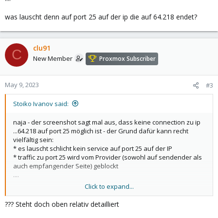
was lauscht denn auf port 25 auf der ip die auf 64.218 endet?
clu91
C
New Member
Proxmox Subscriber
May 9, 2023
#3
Stoiko Ivanov said:
naja - der screenshot sagt mal aus, dass keine connection zu ip
...64.218 auf port 25 möglich ist - der Grund dafür kann recht
vielfältig sein:
* es lauscht schlicht kein service auf port 25 auf der IP
* traffic zu port 25 wird vom Provider (sowohl auf sendender als
auch empfangender Seite) geblockt
....
Click to expand...
was lauscht denn auf port 25 auf der ip die auf 64.218 endet?
??? Steht doch oben relativ detailliert