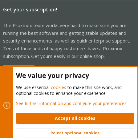
Get your subscription!
The Proxmox team works very hard to make sure you are
running the best software and getting stable updates and
security enhancements, as well as quick enterprise support.
Tens of thousands of happy customers have a Proxmox
subscription. Get yours easily in our online shop.
Buy now!
We value your privacy
We use essential
cookies
to make this site work, and
optional cookies to enhance your experience.
Cookies
Proxmox Support Forum - Light Mode
See further information and configure your preferences
Contact us
Terms and rules
Privacy policy
Help
Home
R
S
Accept all cookies
S
®
Community platform by XenForo
© 2010-2026 XenForo Ltd.
Reject optional cookies
Top
Bott