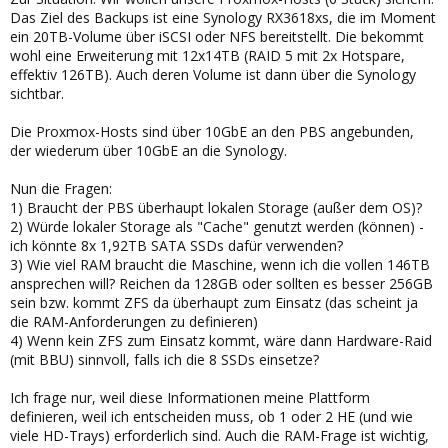
Das Ziel des Backups ist eine Synology RX3618xs, die im Moment
ein 20TB-Volume über iSCSI oder NFS bereitstellt. Die bekommt
wohl eine Erweiterung mit 12x14TB (RAID 5 mit 2x Hotspare,
effektiv 126TB). Auch deren Volume ist dann über die Synology
sichtbar.
Die Proxmox-Hosts sind über 10GbE an den PBS angebunden,
der wiederum über 10GbE an die Synology.
Nun die Fragen:
1) Braucht der PBS überhaupt lokalen Storage (außer dem OS)?
2) Würde lokaler Storage als "Cache" genutzt werden (können) -
ich könnte 8x 1,92TB SATA SSDs dafür verwenden?
3) Wie viel RAM braucht die Maschine, wenn ich die vollen 146TB
ansprechen will? Reichen da 128GB oder sollten es besser 256GB
sein bzw. kommt ZFS da überhaupt zum Einsatz (das scheint ja
die RAM-Anforderungen zu definieren)
4) Wenn kein ZFS zum Einsatz kommt, wäre dann Hardware-Raid
(mit BBU) sinnvoll, falls ich die 8 SSDs einsetze?
Ich frage nur, weil diese Informationen meine Plattform
definieren, weil ich entscheiden muss, ob 1 oder 2 HE (und wie
viele HD-Trays) erforderlich sind. Auch die RAM-Frage ist wichtig,