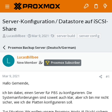
Server-Konfiguration / Datastore auf iSCSI-
Share
T
S
T
LucasBillbee
Mar 9, 2021
server build
server config
h
t
a
r
a
g
Proxmox Backup Server (Deutsch/German)
e
r
s
a
t
LucasBillbee
d
d
L
s
a
New Member
Proxmox Subscriber
t
t
a
e
r
Mar 9, 2021
#1
t
Hallo Gemeinde,
e
r
ich bin dabei, einen Server für PBS zu konfigurieren. Die
Systemanforderungen sind soweit auch klar, aber ich bin mir nicht
sicher, wie ich die Platten konfigurieren soll.
Zur Situation: Wir wollen unsere Proxmox-Hosts (6 Stück) sichern.