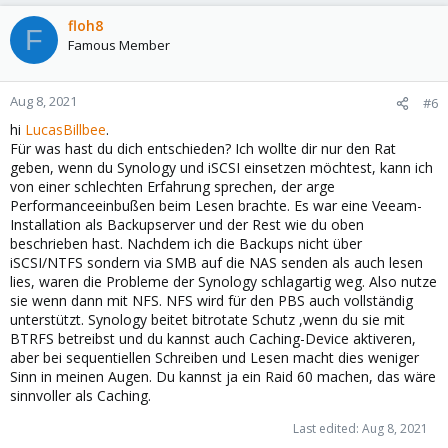
floh8
F
Famous Member
Aug 8, 2021
#6
hi
LucasBillbee
.
Für was hast du dich entschieden? Ich wollte dir nur den Rat
geben, wenn du Synology und iSCSI einsetzen möchtest, kann ich
von einer schlechten Erfahrung sprechen, der arge
Performanceeinbußen beim Lesen brachte. Es war eine Veeam-
Installation als Backupserver und der Rest wie du oben
beschrieben hast. Nachdem ich die Backups nicht über
iSCSI/NTFS sondern via SMB auf die NAS senden als auch lesen
lies, waren die Probleme der Synology schlagartig weg. Also nutze
sie wenn dann mit NFS. NFS wird für den PBS auch vollständig
unterstützt. Synology beitet bitrotate Schutz ,wenn du sie mit
BTRFS betreibst und du kannst auch Caching-Device aktiveren,
aber bei sequentiellen Schreiben und Lesen macht dies weniger
Sinn in meinen Augen. Du kannst ja ein Raid 60 machen, das wäre
sinnvoller als Caching.
Last edited:
Aug 8, 2021