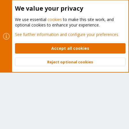
Buy now!
We value your privacy
We use essential
cookies
to make this site work, and
optional cookies to enhance your experience.
Cookies
Proxmox Support Forum - Light Mode
See further information and configure your preferences
Contact us
Terms and rules
Privacy policy
Help
Home
R
S
Accept all cookies
S
®
Community platform by XenForo
© 2010-2026 XenForo Ltd.
Reject optional cookies
Top
Bott