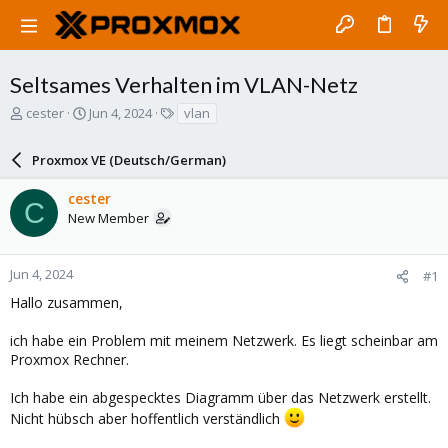
Seltsames Verhalten im VLAN-Netz
T
S
T
cester
Jun 4, 2024
vlan
h
t
a
r
a
g
Proxmox VE (Deutsch/German)
e
r
s
a
t
cester
d
d
C
New Member
s
a
t
t
a
e
r
Jun 4, 2024
#1
t
Hallo zusammen,
e
r
ich habe ein Problem mit meinem Netzwerk. Es liegt scheinbar am
Proxmox Rechner.
Ich habe ein abgespecktes Diagramm über das Netzwerk erstellt.
Nicht hübsch aber hoffentlich verständlich