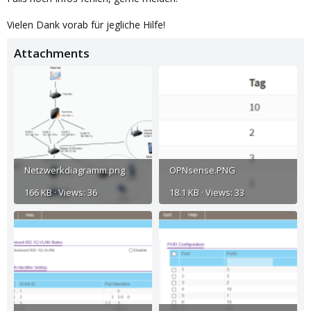
Vielen Dank vorab für jegliche Hilfe!
Attachments
Netzwerkdiagramm.png
OPNsense.PNG
166 KB · Views: 36
18.1 KB · Views: 33