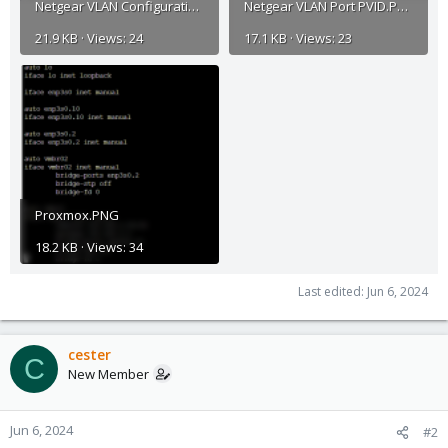
Netgear VLAN Configuration.PNG
Netgear VLAN Port PVID.PNG
21.9 KB · Views: 24
17.1 KB · Views: 23
Proxmox.PNG
18.2 KB · Views: 34
Last edited:
Jun 6, 2024
cester
C
New Member
Jun 6, 2024
#2