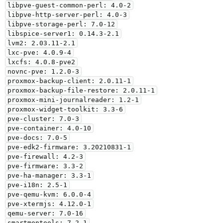
libpve-guest-common-perl: 4.0-2

libpve-http-server-perl: 4.0-3

libpve-storage-perl: 7.0-12

libspice-server1: 0.14.3-2.1

lvm2: 2.03.11-2.1

lxc-pve: 4.0.9-4

lxcfs: 4.0.8-pve2

novnc-pve: 1.2.0-3

proxmox-backup-client: 2.0.11-1

proxmox-backup-file-restore: 2.0.11-1

proxmox-mini-journalreader: 1.2-1

proxmox-widget-toolkit: 3.3-6

pve-cluster: 7.0-3

pve-container: 4.0-10

pve-docs: 7.0-5

pve-edk2-firmware: 3.20210831-1

pve-firewall: 4.2-3

pve-firmware: 3.3-2

pve-ha-manager: 3.3-1

pve-i18n: 2.5-1

pve-qemu-kvm: 6.0.0-4

pve-xtermjs: 4.12.0-1

qemu-server: 7.0-16

smartmontools: 7.2-1
