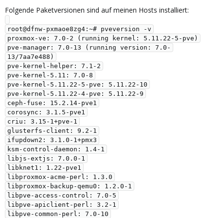
Folgende Paketversionen sind auf meinen Hosts installiert:
root@dfnw-pxmaoe8zg4:~# pveversion -v

proxmox-ve: 7.0-2 (running kernel: 5.11.22-5-pve)

pve-manager: 7.0-13 (running version: 7.0-
13/7aa7e488)

pve-kernel-helper: 7.1-2

pve-kernel-5.11: 7.0-8

pve-kernel-5.11.22-5-pve: 5.11.22-10

pve-kernel-5.11.22-4-pve: 5.11.22-9

ceph-fuse: 15.2.14-pve1

corosync: 3.1.5-pve1

criu: 3.15-1+pve-1

glusterfs-client: 9.2-1

ifupdown2: 3.1.0-1+pmx3

ksm-control-daemon: 1.4-1

libjs-extjs: 7.0.0-1

libknet1: 1.22-pve1

libproxmox-acme-perl: 1.3.0

libproxmox-backup-qemu0: 1.2.0-1

libpve-access-control: 7.0-5

libpve-apiclient-perl: 3.2-1

libpve-common-perl: 7.0-10
