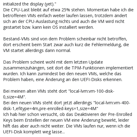
initialized the display (yet)."
Die CPU-Last bleibt auf etwa 25% stehen. Momentan habe ich die
betroffenen VMs einfach weiter laufen lassen, trotzdem ändert
sich an der CPU-Auslastung nichts und auch die VM wird nicht
gestartet bzw. kann kein OS installiert werden.
Bestand-VMs sind von dem Problem scheinbar nicht betroffen,
dort erscheint beim Start zwar auch kurz die Fehlermeldung, die
VM startet allerdings dann normal.
Das Problem scheint wohl mit dem letzten Update
zusammenzuhängen, seit dort die TPM-Funktionen implementiert
wurden. Ich kann zumindest bei den neuen VMs, welche das
Problem haben, eine Änderung an den UEFI-Disks erkennen.
Bei meinen alten VMs steht dort "local-lvm:vm-100-disk-
0,size=4M".
Bei den neuen VMs steht dort jetzt allerdings "local-lvm:vm-400-
disk-1,efitype=4m,pre-enrolled-keys=1,size=4M"
Ich hab hier schon versucht, ob das Deaktivieren der Pre-Enrolled
Keys beim Erstellen der neuen VM eine Änderung bewirkt, leider
hilft das aber auch nicht weiter. Die VMs laufen nur, wenn ich die
UEFI-Disk komplett weg lasse...