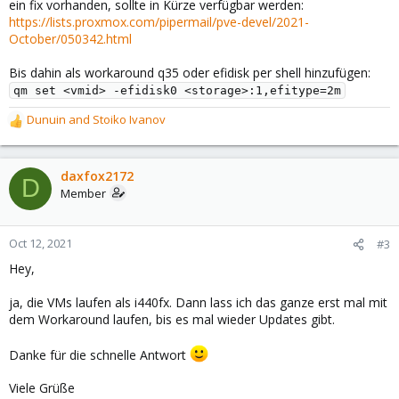
ein fix vorhanden, sollte in Kürze verfügbar werden:
https://lists.proxmox.com/pipermail/pve-devel/2021-
October/050342.html
Bis dahin als workaround q35 oder efidisk per shell hinzufügen:
qm set <vmid> -efidisk0 <storage>:1,efitype=2m
Dunuin
and
Stoiko Ivanov
R
e
a
c
daxfox2172
D
t
Member
i
o
n
Oct 12, 2021
#3
s
Hey,
:
ja, die VMs laufen als i440fx. Dann lass ich das ganze erst mal mit
dem Workaround laufen, bis es mal wieder Updates gibt.
Danke für die schnelle Antwort
Viele Grüße