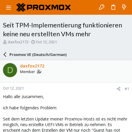
Seit TPM-Implementierung funktionieren
keine neu erstellten VMs mehr
T
S
daxfox2172
Oct 12, 2021
h
t
r
a
Proxmox VE (Deutsch/German)
e
r
a
t
daxfox2172
D
d
d
Member
s
a
t
t
a
e
Oct 12, 2021
#1
r
t
Hallo alle zusammen,
e
r
ich habe folgendes Problem:
Seit dem letzten Update meiner Proxmox-Hosts ist es nicht mehr
möglich, neu erstellte UEFI-VMs in Betrieb zu nehmen. Es
erscheint nach dem Erstellen der VM nur noch "Guest has not