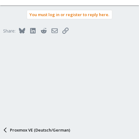
You must log in or register to reply here.
Bluesky
LinkedIn
Reddit
Email
Link
Share:
Proxmox VE (Deutsch/German)