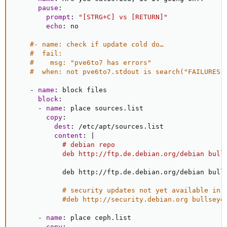
pause
:
prompt
:
"[STRG+C] vs [RETURN]"
echo
:
 no

#- name: check if update cold do…
#  fail:
#    msg: "pve6to7 has errors"
#  when: not pve6to7.stdout is search("FAILURES:
-
name
:
 block files

block
:
-
name
:
 place sources.list

copy
:
dest
:
 /etc/apt/sources.list

content
:
|
            # debian repo

            deb http://ftp.de.debian.org/debian bull
            deb http
:
//ftp.de.debian.org/debian bull
# security updates not yet available in 
#deb http://security.debian.org bullseye
-
name
:
 place ceph.list

copy
: