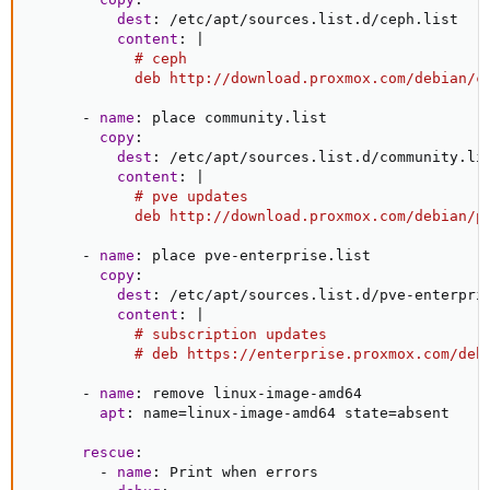
dest
:
 /etc/apt/sources.list.d/ceph.list

content
:
|
            # ceph

            deb http://download.proxmox.com/debian/c
-
name
:
 place community.list

copy
:
dest
:
 /etc/apt/sources.list.d/community.lis
content
:
|
            # pve updates

            deb http://download.proxmox.com/debian/p
-
name
:
 place pve
-
enterprise.list

copy
:
dest
:
 /etc/apt/sources.list.d/pve
-
enterpris
content
:
|
            # subscription updates

            # deb https://enterprise.proxmox.com/deb
-
name
:
 remove linux
-
image
-
amd64

apt
:
 name=linux
-
image
-
amd64 state=absent

rescue
:
-
name
:
 Print when errors
