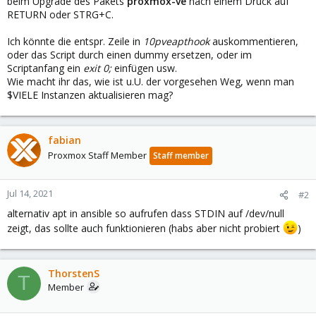
beim Upgrade des Pakets
proxmox-ve
nach einem Druck auf
RETURN oder STRG+C.
Ich könnte die entspr. Zeile in
10pveapthook
auskommentieren,
oder das Script durch einen dummy ersetzen, oder im
Scriptanfang ein
exit 0;
einfügen usw.
Wie macht ihr das, wie ist u.U. der vorgesehen Weg, wenn man
$VIELE Instanzen aktualisieren mag?
fabian
Proxmox Staff Member
Staff member
Jul 14, 2021
#2
alternativ apt in ansible so aufrufen dass STDIN auf /dev/null
zeigt, das sollte auch funktionieren (habs aber nicht probiert
)
ThorstenS
T
Member