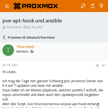
pve-apt-hook und ansible
T
S
ThorstenS
Jul 14, 2021
h
t
r
a
Proxmox VE (Deutsch/German)
e
r
a
t
ThorstenS
T
d
d
Member
s
a
t
t
a
e
Jul 14, 2021
#1
r
t
Hi Leute,
e
r
ich mag die Tage nen ganzen Schwung priv. proxmox Server von
6.4 auf 7 updaten und zwar mit ansible.
Dazu habe ich ein kleines playbook, welches pve6to7 aufruft, die
repos umschreibt und dann auch den Updateprozeß begleiten
soll.
Aber das Script
/usr/share/proxmox-ve/pve-apt-hook
verlangt