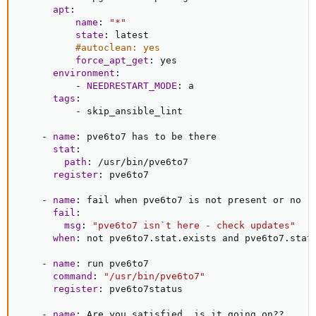
apt
:
name
:
"*"
state
:
 latest

#autoclean: yes
force_apt_get
:
 yes

environment
:
-
NEEDRESTART_MODE
:
 a

tags
:
-
 skip_ansible_lint

-
name
:
 pve6to7 has to be there

stat
:
path
:
 /usr/bin/pve6to7

register
:
 pve6to7

-
name
:
 fail when pve6to7 is not present or no re
fail
:
msg
:
"pve6to7 isn`t here - check updates"
when
:
 not pve6to7.stat.exists and pve6to7.stat.
-
name
:
 run pve6to7

command
:
"/usr/bin/pve6to7"
register
:
 pve6to7status

-
name
:
 Are you satisfied
,
 is it going on
?
?