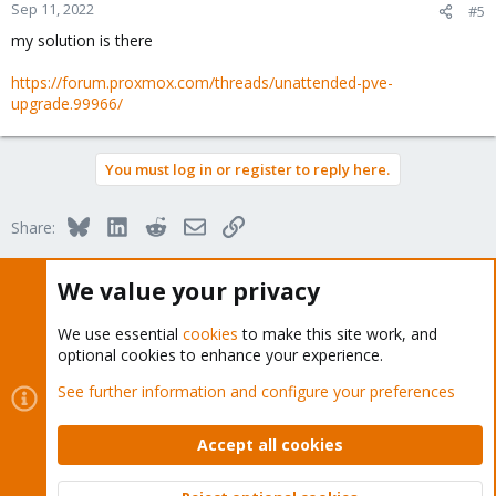
Sep 11, 2022
#5
my solution is there
https://forum.proxmox.com/threads/unattended-pve-
upgrade.99966/
You must log in or register to reply here.
Bluesky
LinkedIn
Reddit
Email
Link
Share:
We value your privacy
Proxmox VE (Deutsch/German)
We use essential
cookies
to make this site work, and
optional cookies to enhance your experience.
See further information and configure your preferences
About
Accept all cookies
The Proxmox community has been around for many years