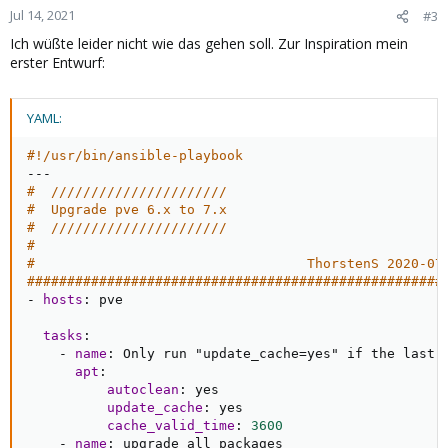
Jul 14, 2021
#3
Ich wüßte leider nicht wie das gehen soll. Zur Inspiration mein
erster Entwurf:
YAML:
#!/usr/bin/ansible-playbook
---
#  //////////////////////
#  Upgrade pve 6.x to 7.x
#  //////////////////////
#
#                                  ThorstenS 2020-07
####################################################
-
hosts
:
 pve

tasks
:
-
name
:
 Only run "update_cache=yes" if the last o
apt
:
autoclean
:
 yes

update_cache
:
 yes

cache_valid_time
:
3600                    
-
name
:
 upgrade all packages
