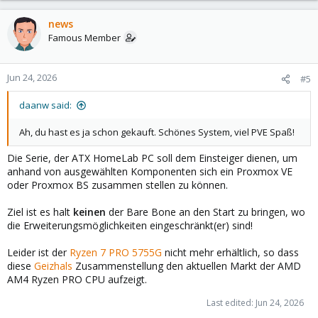
a
c
news
t
Famous Member
i
o
n
Jun 24, 2026
#5
s
:
daanw said:
Ah, du hast es ja schon gekauft. Schönes System, viel PVE Spaß!
Die Serie, der ATX HomeLab PC soll dem Einsteiger dienen, um
anhand von ausgewählten Komponenten sich ein Proxmox VE
oder Proxmox BS zusammen stellen zu können.
Ziel ist es halt
keinen
der Bare Bone an den Start zu bringen, wo
die Erweiterungsmöglichkeiten eingeschränkt(er) sind!
Leider ist der
Ryzen 7 PRO 5755G
nicht mehr erhältlich, so dass
diese
Geizhals
Zusammenstellung den aktuellen Markt der AMD
AM4 Ryzen PRO CPU aufzeigt.
Last edited:
Jun 24, 2026