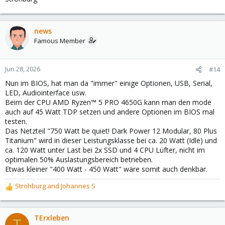
news
Famous Member
Jun 28, 2026
#14
Nun im BIOS, hat man da "immer" einige Optionen, USB, Serial,
LED, Audiointerface usw.
Beim der CPU AMD Ryzen™ 5 PRO 4650G kann man den mode
auch auf 45 Watt TDP setzen und andere Optionen im BIOS mal
testen.
Das Netzteil "750 Watt be quiet! Dark Power 12 Modular, 80 Plus
Titanium" wird in dieser Leistungsklasse bei ca. 20 Watt (Idle) und
ca. 120 Watt unter Last bei 2x SSD und 4 CPU Lüfter, nicht im
optimalen 50% Auslastungsbereich betrieben.
Etwas kleiner "400 Watt - 450 Watt" wäre somit auch denkbar.
Strohburg
and
Johannes S
R
e
a
c
TErxleben
T