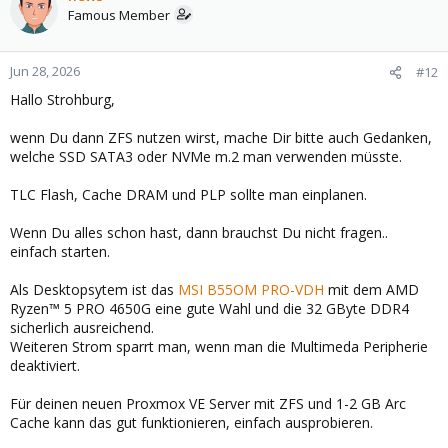
t
Famous Member
i
o
n
Jun 28, 2026
#12
s
Hallo Strohburg,
:
wenn Du dann ZFS nutzen wirst, mache Dir bitte auch Gedanken,
welche SSD SATA3 oder NVMe m.2 man verwenden müsste.
TLC Flash, Cache DRAM und PLP sollte man einplanen.
Wenn Du alles schon hast, dann brauchst Du nicht fragen..
einfach starten.
Als Desktopsytem ist das
MSI B55OM PRO-VDH
mit dem AMD
Ryzen™ 5 PRO 4650G eine gute Wahl und die 32 GByte DDR4
sicherlich ausreichend.
Weiteren Strom sparrt man, wenn man die Multimeda Peripherie
deaktiviert.
Für deinen neuen Proxmox VE Server mit ZFS und 1-2 GB Arc
Cache kann das gut funktionieren, einfach ausprobieren.