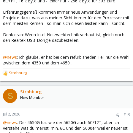
6C+HT, 16 GByte und - leider nur - 256 GByte für 303 Euro.
Erfahrungsgemäß kommen immer neue Anwendungen und
Projekte dazu, was aus meiner Sicht immer für den Prozessor mit
dem meisten Kernen - so man sich diesen leisten kann - spricht.
Denk dran: Wenn Intel-Netzwerktechnik verbaut ist, gleich noch
den Realtek-USB-Dongle dazubestellen.
@news
: Ich glaube, er hat bei dem refurbisheden Teil nur die Wahl
zwischen dem 4350 und dem 4650...
Strohburg
R
e
a
c
Strohburg
S
t
New Member
i
o
n
Jul 2, 2026
#19
s
@news
: Der 4650G hat wie der 5650G auch 6C/12T, aber ich
:
verstehe was du meinst: min. 6C und den 5000er weil er neuer ist