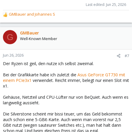
Last edited:
Jun 25, 2026
GMBauer
and
Johannes S
R
e
a
c
GMBauer
G
t
Well-Known Member
i
o
n
Jun 26, 2026
#7
s
Der Ryzen ist geil, den nutze ich selbst zweimal.
:
Bei der Grafikkarte habe ich zuletzt die
Asus GeForce GT730 mit
einem PCIe3x1
verwendet. Reicht immer, belegt nur einen Slot mit
x1.
Gehäuse, Netzteil und CPU-Lüfter nur von BeQuiet. Auch wenn es
langweilig aussieht.
Die Silverstone scheint mir bissi teuer, um das Geld bekommst
auch schon eine 5-GBit-Karte. Auch wenn man vorerst nur 2,5
GBit nutzt (wegen sauteurer Switches etc.), man hat halt dann
schon mal. Und beim gleichen Preis ist das ja egal.