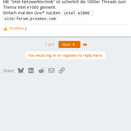
Mit "Intel-Netzwerktechnik" ist sicherlich die 1000er Threads zum
Thema Intel e1000 gemeint.
Einfach mal den Goo* nutzten:
intel e1000 
site:forum.proxmox.com
Strohburg
R
e
a
Last
1 of 2
Next
c
t
You must log in or register to reply here.
i
o
n
Bluesky
LinkedIn
Reddit
Email
Link
Share:
s
: