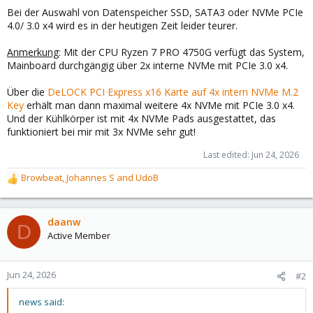
Bei der Auswahl von Datenspeicher SSD, SATA3 oder NVMe PCIe
4.0/ 3.0 x4 wird es in der heutigen Zeit leider teurer.
Anmerkung
: Mit der CPU Ryzen 7 PRO 4750G verfügt das System,
Mainboard durchgängig über 2x interne NVMe mit PCIe 3.0 x4.
Über die
DeLOCK PCI Express x16 Karte auf 4x intern NVMe M.2
Key
erhält man dann maximal weitere 4x NVMe mit PCIe 3.0 x4.
Und der Kühlkörper ist mit 4x NVMe Pads ausgestattet, das
funktioniert bei mir mit 3x NVMe sehr gut!
Last edited:
Jun 24, 2026
Browbeat
,
Johannes S
and
UdoB
R
e
a
c
daanw
D
t
Active Member
i
o
n
Jun 24, 2026
#2
s
:
news said: