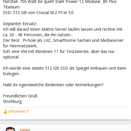
Netzteil: 750 Watt be quiet! Dark Power 12 Modular, 80 Plus
Titanium
SSD: 512 GB von Crucial M.2 PCIe 3.0
Geplanter Einsatz:
Ich will darauf einen Matrix-Server laufen lassen und rechne mit
ca. 20 - 40 Personen, die ihn nutzen.
Der Rest : Pi-hole als LXC, Smarthome-Sachen und Mediaserver
für Heimnetzwerk.
Evtl. eine VM mit Windows 11 für Testzwecke, aber das nur
optional.
Ich würde eine zweite 512 GB SSD als Spiegel einbauen und dann
loslegen.
Habt ihr irgendwelche Bedenken oder Anmerkungen?
Freundlichen Gruß
Strohburg
Johannes S
R
e
a
c
news