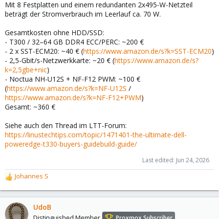
Mit 8 Festplatten und einem redundanten 2x495-W-Netzteil
beträgt der Stromverbrauch im Leerlauf ca. 70 W.
Gesamtkosten ohne HDD/SSD:
- T300 / 32–64 GB DDR4 ECC/PERC: ~200 €
- 2 x SST-ECM20: ~40 € (
https://www.amazon.de/s?k=SST-ECM20
)
- 2,5-Gbit/s-Netzwerkkarte: ~20 € (
https://www.amazon.de/s?
k=2,5gbe+nic
)
- Noctua NH-U12S + NF-F12 PWM: ~100 €
(
https://www.amazon.de/s?k=NF-U12S
/
https://www.amazon.de/s?k=NF-F12+PWM
)
Gesamt: ~360 €
Siehe auch den Thread im LTT-Forum:
https://linustechtips.com/topic/1471401-the-ultimate-dell-
poweredge-t330-buyers-guidebuild-guide/
Last edited:
Jun 24, 2026
Johannes S
R
e
a
c
UdoB
t
Distinguished Member
Proxmox Subscriber