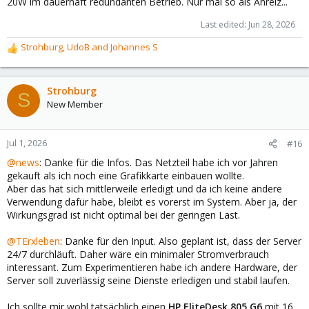
20W im dauerhaft redundanten Betrieb. Nur mal so als Anreiz...
Last edited:
Jun 28, 2026
Strohburg
,
UdoB
and
Johannes S
R
e
a
c
Strohburg
S
t
New Member
i
o
n
Jul 1, 2026
#16
s
@news
: Danke für die Infos. Das Netzteil habe ich vor Jahren
:
gekauft als ich noch eine Grafikkarte einbauen wollte.
Aber das hat sich mittlerweile erledigt und da ich keine andere
Verwendung dafür habe, bleibt es vorerst im System. Aber ja, der
Wirkungsgrad ist nicht optimal bei der geringen Last.
@TErxleben
: Danke für den Input. Also geplant ist, dass der Server
24/7 durchläuft. Daher wäre ein minimaler Stromverbrauch
interessant. Zum Experimentieren habe ich andere Hardware, der
Server soll zuverlässig seine Dienste erledigen und stabil laufen.
Ich sollte mir wohl tatsächlich einen
HP EliteDesk 805 G6
mit 16