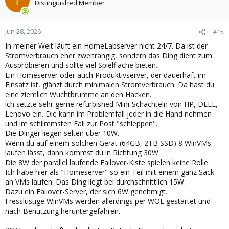
t
Distinguished Member
i
o
n
Jun 28, 2026
#15
s
In meiner Welt läuft ein HomeLabserver nicht 24/7. Da ist der
:
Stromverbrauch eher zweitrangig, sondern das Ding dient zum
Ausprobieren und sollte viel Spielfläche bieten.
Ein Homeserver oder auch Produktivserver, der dauerhaft im
Einsatz ist, glänzt durch minimalen Stromverbrauch. Da hast du
eine ziemlich Wuchtbrumme an den Hacken.
ich setzte sehr gerne refurbished Mini-Schachteln von HP, DELL,
Lenovo ein. Die kann im Problemfall jeder in die Hand nehmen
und im schlimmsten Fall zur Post "schleppen".
Die Dinger liegen selten über 10W.
Wenn du auf einem solchen Gerät (64GB, 2TB SSD) 8 WinVMs
laufen lässt, dann kommst du in Richtung 30W.
Die 8W der parallel laufende Failover-Kiste spielen keine Rolle.
Ich habe hier als "Homeserver" so ein Teil mit einem ganz Sack
an VMs laufen. Das Ding liegt bei durchschnittlich 15W.
Dazu ein Failover-Server, der sich 6W genehmigt.
Fresslustige WinVMs werden allerdings per WOL gestartet und
nach Benutzung heruntergefahren.