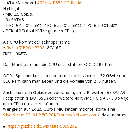
* ATX Mainboard
ASRock B550 PG Riptide
Highlight:
- NIC 2.5 Gbit/s,
- 6x SATA3,
- 1 PCIe 4.0 x16 Slot, 2 PCIe 3.0 x16 Slots, 1 PCIe 3.0 x1 Slot
- PCIe 4.0/3.0 x4 NVMe (je nach CPU)
Als CPU kommt der sehr sparsame
*
Ryzen 7 PRO 4750G
, 8C/16T
zum Einsatz.
Das Mainboard und die CPU unterstützen ECC DDR4 Ram!
DDR4 Speicher kostet leider immer noch, aber mit 32 GByte non
ECC Ram kann man Leben und die Vorteile von ZFS nutzen.
Auch sind noch
Optionen
vorhanden, um z.B. weitere 6x SATA3
Festplatten (HDD, SSD) oder weitere 4x NVMe PCIe 4.0/ 3.0 x4 (je
nach CPU) nutzen zu können.
Wer gleich auf 2x 2.5 GBit/s NIC setzen möchte, sollte eine
SilverStone ECL01 2.5G PCI-Express-Netzwerkkarte
dazu nehmen.
#
https://geizhals.de/wishlists/5059202