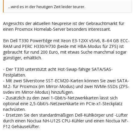
...wird es in der heutigen Zeit leider teurer.
Angesichts der aktuellen Neupreise ist der Gebrauchtmarkt für
einen Proxmox Homelab-Server besonders interessant.
Ein Dell T330 PowerEdge mit Xeon E3-12XX v5/v6, 8–64 GB ECC-
RAM und PERC H330/H730 (beide mit HBA-Modus für ZFS) ist
gebraucht für rund 200 Euro, mit etwas Suche manchmal sogar
günstiger, erhältlich.
- Der T330 unterstützt acht Hot-Swap-fähige SATA/SAS-
Festplatten.
- Mit zwei Silverstone SST-ECM20-Karten können Sie zwei SATA-
M.2- für Proxmox (im Mirror-Modus) und zwei NVMe-SSDs (ZFS-
svdev im Mirror-Modus) hinzufügen.
- Zusätzlich zu den zwei 1-Gbit/s-Netzwerkkarten lässt sich
optional eine 2,5-Gbit/s-Netzwerkkarte im PCIe-x1-Steckplatz
nachrüsten.
- Ersetzen Sie den standardmäßigen Dell-Kühlkörper und -Lüfter
durch einen Noctua NH-U12S CPU-Kühler und einen Noctua NF-
F12 Gehäuselüfter.