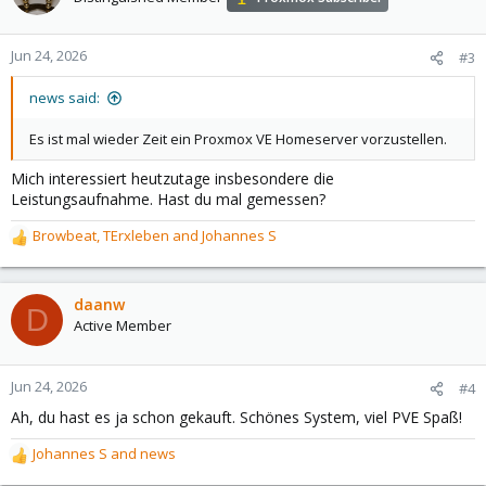
i
o
n
Jun 24, 2026
#3
s
:
news said:
Es ist mal wieder Zeit ein Proxmox VE Homeserver vorzustellen.
Mich interessiert heutzutage insbesondere die
Leistungsaufnahme. Hast du mal gemessen?
Browbeat
,
TErxleben
and
Johannes S
R
e
a
c
daanw
D
t
Active Member
i
o
n
Jun 24, 2026
#4
s
Ah, du hast es ja schon gekauft. Schönes System, viel PVE Spaß!
:
Johannes S
and
news
R
e