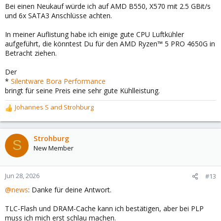
Bei einen Neukauf würde ich auf AMD B550, X570 mit 2.5 GBit/s
und 6x SATA3 Anschlüsse achten.
In meiner Auflistung habe ich einige gute CPU Luftkühler
aufgeführt, die könntest Du für den AMD Ryzen™ 5 PRO 4650G in
Betracht ziehen.
Der
*
Silentware Bora Performance
bringt für seine Preis eine sehr gute Kühlleistung.
Johannes S
and
Strohburg
R
e
a
c
Strohburg
S
t
New Member
i
o
n
Jun 28, 2026
#13
s
@news
: Danke für deine Antwort.
:
TLC-Flash und DRAM-Cache kann ich bestätigen, aber bei PLP
muss ich mich erst schlau machen.