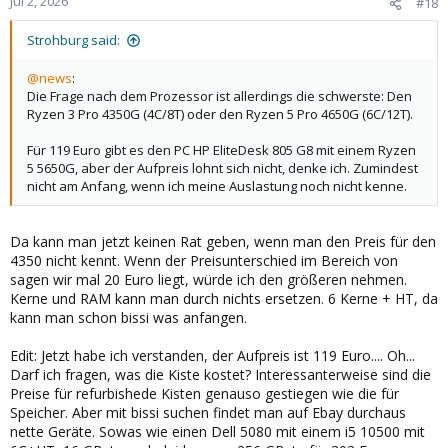
Jul 2, 2026
#18
s
:
Strohburg said:
@news
:
Die Frage nach dem Prozessor ist allerdings die schwerste: Den
Ryzen 3 Pro 4350G (4C/8T) oder den Ryzen 5 Pro 4650G (6C/12T).
Für 119 Euro gibt es den PC HP EliteDesk 805 G8 mit einem Ryzen
5 5650G, aber der Aufpreis lohnt sich nicht, denke ich. Zumindest
nicht am Anfang, wenn ich meine Auslastung noch nicht kenne.
Da kann man jetzt keinen Rat geben, wenn man den Preis für den
4350 nicht kennt. Wenn der Preisunterschied im Bereich von
sagen wir mal 20 Euro liegt, würde ich den größeren nehmen.
Kerne und RAM kann man durch nichts ersetzen. 6 Kerne + HT, da
kann man schon bissi was anfangen.
Edit: Jetzt habe ich verstanden, der Aufpreis ist 119 Euro.... Oh...
Darf ich fragen, was die Kiste kostet? Interessanterweise sind die
Preise für refurbishede Kisten genauso gestiegen wie die für
Speicher. Aber mit bissi suchen findet man auf Ebay durchaus
nette Geräte. Sowas wie einen Dell 5080 mit einem i5 10500 mit