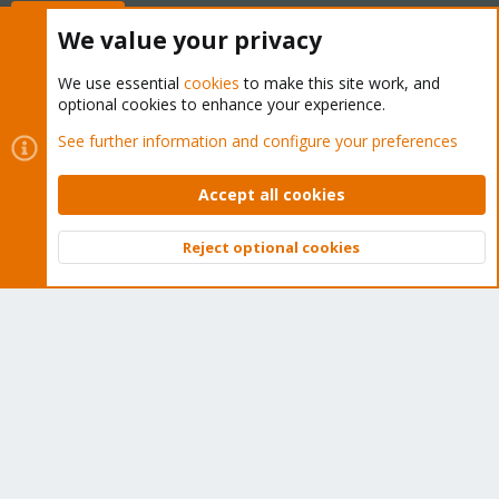
Buy now!
We value your privacy
We use essential
cookies
to make this site work, and
optional cookies to enhance your experience.
Cookies
Proxmox Support Forum - Light Mode
See further information and configure your preferences
Contact us
Terms and rules
Privacy policy
Help
Home
R
S
Accept all cookies
S
®
Community platform by XenForo
© 2010-2026 XenForo Ltd.
Reject optional cookies
Top
Bott