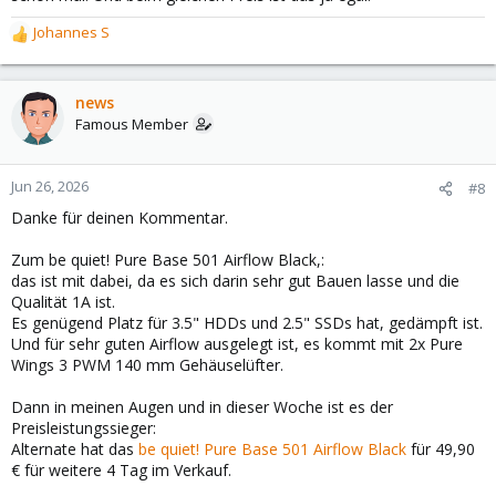
Johannes S
R
e
a
c
news
t
Famous Member
i
o
n
Jun 26, 2026
#8
s
Danke für deinen Kommentar.
:
Zum be quiet! Pure Base 501 Airflow Black,:
das ist mit dabei, da es sich darin sehr gut Bauen lasse und die
Qualität 1A ist.
Es genügend Platz für 3.5" HDDs und 2.5" SSDs hat, gedämpft ist.
Und für sehr guten Airflow ausgelegt ist, es kommt mit 2x Pure
Wings 3 PWM 140 mm Gehäuselüfter.
Dann in meinen Augen und in dieser Woche ist es der
Preisleistungssieger:
Alternate hat das
be quiet! Pure Base 501 Airflow Black
für 49,90
€ für weitere 4 Tag im Verkauf.