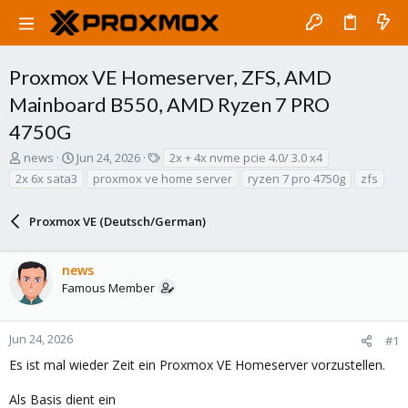
Proxmox VE Homeserver, ZFS, AMD
Mainboard B550, AMD Ryzen 7 PRO
4750G
T
S
T
news
Jun 24, 2026
2x + 4x nvme pcie 4.0/ 3.0 x4
h
t
a
2x 6x sata3
proxmox ve home server
ryzen 7 pro 4750g
zfs
r
a
g
e
r
s
a
Proxmox VE (Deutsch/German)
t
d
d
s
a
news
t
t
a
e
Famous Member
r
t
e
Jun 24, 2026
#1
r
Es ist mal wieder Zeit ein Proxmox VE Homeserver vorzustellen.
Als Basis dient ein