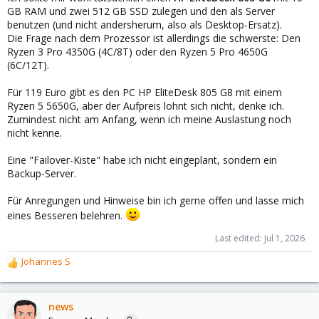
GB RAM und zwei 512 GB SSD zulegen und den als Server
benutzen (und nicht andersherum, also als Desktop-Ersatz).
Die Frage nach dem Prozessor ist allerdings die schwerste: Den
Ryzen 3 Pro 4350G (4C/8T) oder den Ryzen 5 Pro 4650G
(6C/12T).
Für 119 Euro gibt es den PC HP EliteDesk 805 G8 mit einem
Ryzen 5 5650G, aber der Aufpreis lohnt sich nicht, denke ich.
Zumindest nicht am Anfang, wenn ich meine Auslastung noch
nicht kenne.
Eine "Failover-Kiste" habe ich nicht eingeplant, sondern ein
Backup-Server.
Für Anregungen und Hinweise bin ich gerne offen und lasse mich
eines Besseren belehren.
Last edited:
Jul 1, 2026
Johannes S
R
e
a
c
news
t