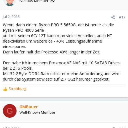
Famous Member
i
o
n
Jul 2, 2026
#17
s
Wenn, dann einem Ryzen PRO 5 5650G, der ist neuer als die
:
Ryzen PRO 4000 Serie
und mit seinen 6C/ 12T kann man vieles Anstellen, auch HT
deaktivieren um weitere ca - 40% Leistungsaufnahme
einzusparen.
Dann laufen halt die Prozesse 40% länger in der Zeit.
Den habe ich in meinem Proxmox VE NAS mit 10 SATA3 Drives
bei 2 ZFS Pools.
Mit 32 GByte DDR4 Ram erfüllt er meine Anforderung und wird
durch das System sowieso auf 2,7 GGz herunter getaktet.
Strohburg
R
e
a
c
GMBauer
G
t
Well-Known Member
i
o
n