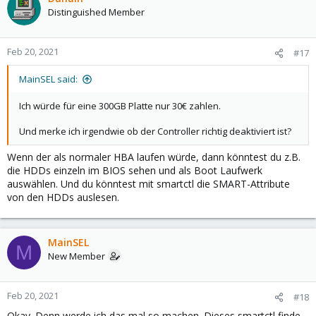
Distinguished Member
Feb 20, 2021
#17
MainSEL said:
Ich würde für eine 300GB Platte nur 30€ zahlen.
Und merke ich irgendwie ob der Controller richtig deaktiviert ist?
Wenn der als normaler HBA laufen würde, dann könntest du z.B.
die HDDs einzeln im BIOS sehen und als Boot Laufwerk
auswählen. Und du könntest mit smartctl die SMART-Attribute
von den HDDs auslesen.
MainSEL
M
New Member
Feb 20, 2021
#18
Okay. Denn werde ich das mal so machen. Dieses smartctl finde