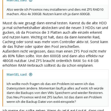
MainSEL said:
Also werde ich Proxmox neu installieren und dies mit ZFS RAID10
machen. Also 4x 300GB. Nutzen kann ich ja dann 600GB.
Musst du wie gesagt dann einmal testen. Kannst du die alte HDD
ja mal sicherheitshalber abstecken und die neuen 3 HDDs ran und
gucken, ob da Proxmox die 3 Platten auch alle einzeln erkennt
und nutzen kann. Wichtig ist halt, dass da dann keinerlei Raid,
Caching oder sonst was mehr vom Controller aktiv ist. Sonst kann
dir das früher oder später den Pool zerschießen.
Außerdem nicht vergessen, dass man einen ZFS Pool nicht mehr
als 80% füllen sollte. Von den 600GB sind dann also effektiv nur
480GB nutzbar. Und ZFS braucht ordentlich RAM. So 4-8 GB
erhöhten RAM-Verbrauch solltest du da schon einplanen.
MainSEL said:
Ich wollte noch fragen ob das ein Problem ist wenn ich das
Dateisystem ändere. Momentan läuft ja alles auf ext4. Ich würde
dann die Backups von den VMs Speichern und wieder Restoren.
Das Neu Proxmox wird mit ZFS laufen. Ist das dann ein Problem
wenn ich die Backup Datei von ext4 einspiele?
Ich meine das sollte gehen. Wenn du jetzt ext4 nutzt, dann sind