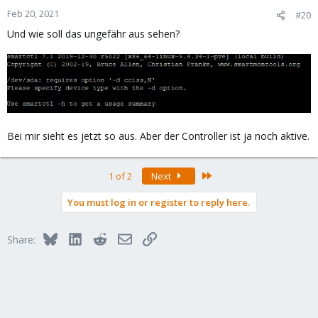
Feb 20, 2021
#20
Und wie soll das ungefähr aus sehen?
Bei mir sieht es jetzt so aus. Aber der Controller ist ja noch aktive.
Last
1 of 2
Next
You must log in or register to reply here.
Bluesky
LinkedIn
Reddit
Email
Link
Share: