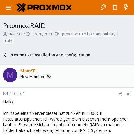
Proxmox RAID
T
S
T
MainSEL
Feb 20, 2021
proxmox raid hp compatibility
h
t
a
raid
r
a
g
e
r
s
a
Proxmox VE: Installation and configuration
t
d
d
s
a
MainSEL
t
t
M
a
e
New Member
r
t
e
Feb 20, 2021
#1
r
Hallo!
Ich habe einen Server dieser hat zur Zeit nur 300GB
Festplattenspeicher. Ich würde gerne ein bisschen mehr Speicher
kaufen. Es würde sich auch anbieten nun ein RAID zu machen.
Leider habe ich sehr wenig Ahnung von RAID Systemen.