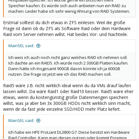
Festplattenspeicher. Ich würde gerne ein bisschen mehr
Speicher kaufen. Es würde sich auch anbieten nun ein RAID zu
machen. Leider habe ich sehr wenig Ahnung von RAID Systemen.
Erstmal solltest du dich etwas in ZFS einlesen. Weil die große
Frage ist dann ob du ZFS als Software Raid oder dein Hardware
Raid vom Server nehmen willst. Hat beides Vor- und Nachteile.
MainSEL said:
Ich weis ich auch noch nicht ganz welches RAID ich nehmen soll.
Ich dachte an ein RAID5. Ich würde noch 2 300GB Platten kaufen.
Dann hätte ich Insgesamt 900GB davon könnte ich ja 600GB
nutzen. Die Frage ist jetzt wie ich das RAID machen soll.
Raid5 wäre z.B. nicht wirklich ideal wenn du da VMs drauf laufen
lassen willst. Da wäre Raid1 oder Raid10 besser. Raid5 wäre eher
etwas, wenn du kostengünstig große Datenmengen speichern
willst, was ja aber bei 3x 300GB HDDs nicht wirklich sinn macht,
wenn dir da fast jede einzelne SSD/HDD mehr Platz liefert.
MainSEL said:
Ich habe ein HPE ProLiant DL3800 G7. Diese besitzt ein Hardware
Raid Controller. Kann man diesen nutzen oder kommt Proxmox