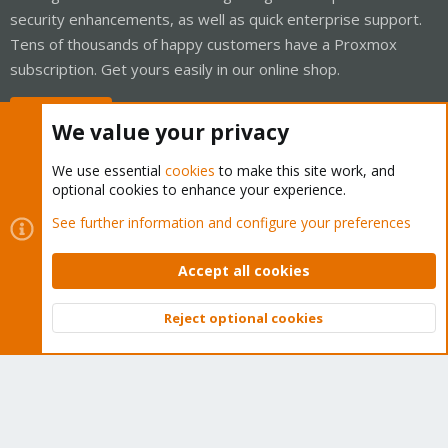
security enhancements, as well as quick enterprise support.
Tens of thousands of happy customers have a Proxmox
subscription. Get yours easily in our online shop.
Buy now!
We value your privacy
We use essential
cookies
to make this site work, and
optional cookies to enhance your experience.
Cookies
Proxmox Support Forum - Light Mode
See further information and configure your preferences
Contact us
Terms and rules
Privacy policy
Help
Home
R
S
Accept all cookies
S
®
Community platform by XenForo
© 2010-2026 XenForo Ltd.
Reject optional cookies
Top
Bott