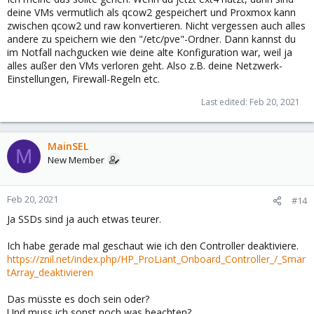
deine VMs vermutlich als qcow2 gespeichert und Proxmox kann
zwischen qcow2 und raw konvertieren. Nicht vergessen auch alles
andere zu speichern wie den "/etc/pve"-Ordner. Dann kannst du
im Notfall nachgucken wie deine alte Konfiguration war, weil ja
alles außer den VMs verloren geht. Also z.B. deine Netzwerk-
Einstellungen, Firewall-Regeln etc.
Last edited:
Feb 20, 2021
MainSEL
M
New Member
Feb 20, 2021
#14
Ja SSDs sind ja auch etwas teurer.
Ich habe gerade mal geschaut wie ich den Controller deaktiviere.
https://znil.net/index.php/HP_ProLiant_Onboard_Controller_/_Smar
tArray_deaktivieren
Das müsste es doch sein oder?
Und muss ich sonst noch was beachten?