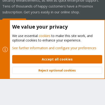
security enhancements, as well as quick enterprise support.
Tens of thousands of happy customers have a Proxmox
subscription. Get yours easily in our online shop.
Buy now!
We value your privacy
We use essential
cookies
to make this site work, and
optional cookies to enhance your experience.
Cookies
Proxmox Support Forum - Light Mode
See further information and configure your preferences
Contact us
Terms and rules
Privacy policy
Help
Home
R
S
Accept all cookies
S
®
Community platform by XenForo
© 2010-2026 XenForo Ltd.
Reject optional cookies
Top
Bott