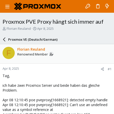
Proxmox PVE Proxy hängt sich immer auf
T
S
Florian Reuland
Apr 8, 2025
h
t
r
a
Proxmox VE (Deutsch/German)
e
r
a
t
Florian Reuland
F
d
d
Renowned Member
s
a
t
t
a
e
Apr 8, 2025
#1
r
t
Tag,
e
r
ich habe zwei Proxmox Server und beide haben das gleiche
Problem.
Apr 08 12:10:45 poe pveproxy[1668921]: detected empty handle
Apr 08 12:10:45 poe pveproxy[1668921]: Can't use an undefined
value as a symbol reference at