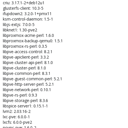
criu: 3.17.1-2+deb12u1
glusterfs-client: 10.3-5
ifupdown2: 3.2.0-1+pmx11
ksm-control-daemon: 1.5-1
libjs-extjs: 7.0.0-5
libknet1: 1.30-pve2
libproxmox-acme-perl: 1.6.0
libproxmox-backup-qemu0: 1.5.1
libproxmox-rs-perl: 0.3.5
libpve-access-control: 8.2.1
libpve-apiclient-perl: 3.3.2
libpve-cluster-api-perl: 8.1.0
libpve-cluster-perl: 8.1.0
libpve-common-perl: 8.3.1
libpve-guest-common-perl: 5.2.1
libpve-http-server-perl: 5.2.1
libpve-network-perl: 0.10.1
libpve-rs-perl: 0.9.3
libpve-storage-perl: 8.3.6
libspice-server1: 0.15.1-1
lvm2: 2.03.16-2
lxc-pve: 6.0.0-1
lxcfs: 6.0.0-pve2
novnc-pve: 1.6.0-2