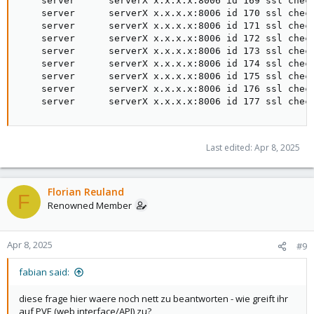
    server      serverX x.x.x.x:8006 id 169 ssl check
    server      serverX x.x.x.x:8006 id 170 ssl check
    server      serverX x.x.x.x:8006 id 171 ssl check
    server      serverX x.x.x.x:8006 id 172 ssl check
    server      serverX x.x.x.x:8006 id 173 ssl check
    server      serverX x.x.x.x:8006 id 174 ssl check
    server      serverX x.x.x.x:8006 id 175 ssl check
    server      serverX x.x.x.x:8006 id 176 ssl check
    server      serverX x.x.x.x:8006 id 177 ssl chec
Last edited:
Apr 8, 2025
Florian Reuland
F
Renowned Member
Apr 8, 2025
#9
fabian said:
diese frage hier waere noch nett zu beantworten - wie greift ihr
auf PVE (web interface/API) zu?