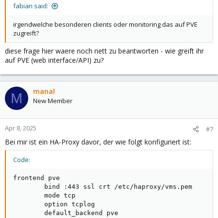
fabian said:
irgendwelche besonderen clients oder monitoring das auf PVE
zugreift?
diese frage hier waere noch nett zu beantworten - wie greift ihr
auf PVE (web interface/API) zu?
manal
M
New Member
Apr 8, 2025
#7
Bei mir ist ein HA-Proxy davor, der wie folgt konfiguriert ist:
Code:
frontend pve

        bind :443 ssl crt /etc/haproxy/vms.pem

        mode tcp

        option tcplog

        default_backend pve
