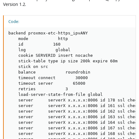
Version 1.2.
Code:
backend proxmox-etc-https_ipvANY

    mode            http

    id            160

    log            global

    cookie SERVERID insert nocache

    stick-table type ip size 200k expire 60m

    stick on src

    balance            roundrobin

    timeout connect        30000

    timeout server        65000

    retries            3

    load-server-state-from-file global

    server      serverX x.x.x.x:8006 id 178 ssl check
    server      serverX x.x.x.x:8006 id 161 ssl check
    server      serverX x.x.x.x:8006 id 162 ssl check
    server      serverX x.x.x.x:8006 id 163 ssl check
    server      serverX x.x.x.x:8006 id 164 ssl check
    server      serverX x.x.x.x:8006 id 167 ssl check
    server      serverX x.x.x.x:8006 id 168 ssl check