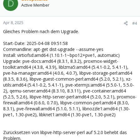
D
Active Member
Apr 8, 2025
#4
Gleiches Problem nach dem Upgrade.
Start-Date: 2025-04-08 09:51:58
Commandline: apt-get dist-upgrade --assume-yes
Install: virtiofsd:amd64 (1.10.1-1~bpo12+pve1, automatic)
Upgrade: pve-docs:amd64 (8.3.1, 8.3.2), proxmox-widget-
toolkit:amd64 (4.3.8, 4.3.9), liblzma5:amd64 (5.4.1-0.2, 5.4.1-1),
pve-ha-manager:amd64 (4.0.6, 4.0.7), libpve-storage-perl:amd64
(8.3.5, 8.3.6), libpve-guest-common-perl:amd64 (5.2.0, 5.2.1), xz-
utils:amd64 (5.4.1-0.2, 5.4.1-1), pve-xtermjs:amd64 (5.5.0-1, 5.5.0-
2), qemu-server:amd64 (8.3.10, 8.3.11), pve-container:amd64
(5.2.5, 5.2.6), libpve-http-server-perl:amd64 (5.2.0, 5.2.1), proxmox-
firewall:amd64 (0.6.0, 0.7.0), libpve-common-perl:amd64 (8.3.0,
8.3.1), pve-firewall:amd64 (5.1.0, 5.1.1), libnozzle1:amd64 (1.30-
pve1, 1.30-pve2), libknet1:amd64 (1.30-pve1, 1.30-pve2)
Zurücksetzen von libpve-http-server-perl auf 5.2.0 behebt das
Problem.