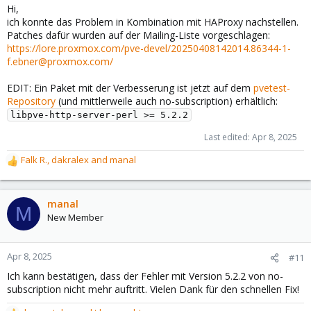
Hi,
ich konnte das Problem in Kombination mit HAProxy nachstellen.
Patches dafür wurden auf der Mailing-Liste vorgeschlagen:
https://lore.proxmox.com/pve-devel/20250408142014.86344-1-
f.ebner@proxmox.com/
EDIT: Ein Paket mit der Verbesserung ist jetzt auf dem
pvetest-
Repository
(und mittlerweile auch no-subscription) erhältlich:
libpve-http-server-perl >= 5.2.2
Last edited:
Apr 8, 2025
Falk R.
,
dakralex
and
manal
R
e
a
c
manal
M
t
New Member
i
o
n
Apr 8, 2025
#11
s
Ich kann bestätigen, dass der Fehler mit Version 5.2.2 von no-
:
subscription nicht mehr auftritt. Vielen Dank für den schnellen Fix!