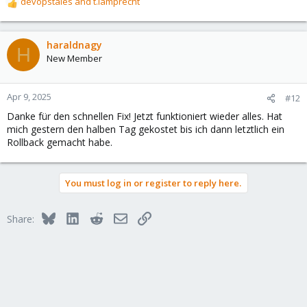
devopstales
and
t.lamprecht
R
e
a
c
haraldnagy
H
t
New Member
i
o
n
Apr 9, 2025
#12
s
Danke für den schnellen Fix! Jetzt funktioniert wieder alles. Hat
:
mich gestern den halben Tag gekostet bis ich dann letztlich ein
Rollback gemacht habe.
You must log in or register to reply here.
Bluesky
LinkedIn
Reddit
Email
Link
Share: