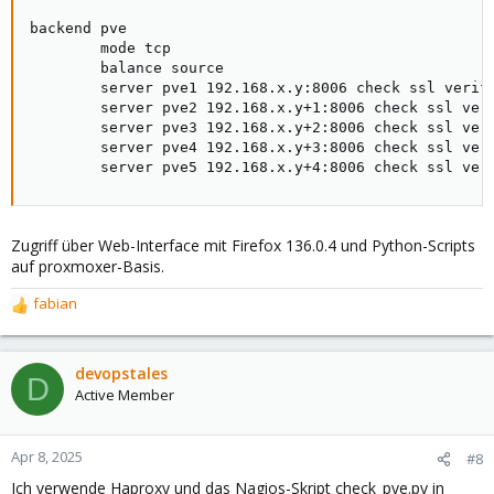
backend pve

        mode tcp

        balance source

        server pve1 192.168.x.y:8006 check ssl verify
        server pve2 192.168.x.y+1:8006 check ssl veri
        server pve3 192.168.x.y+2:8006 check ssl veri
        server pve4 192.168.x.y+3:8006 check ssl veri
        server pve5 192.168.x.y+4:8006 check ssl ver
Zugriff über Web-Interface mit Firefox 136.0.4 und Python-Scripts
auf proxmoxer-Basis.
fabian
R
e
a
c
devopstales
D
t
Active Member
i
o
n
Apr 8, 2025
#8
s
Ich verwende Haproxy und das Nagios-Skript check_pve.py in
: