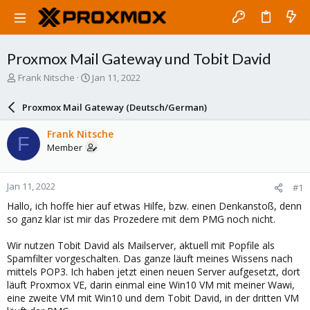
Proxmox Mail Gateway und Tobit David
T
S
Frank Nitsche
Jan 11, 2022
h
t
r
a
Proxmox Mail Gateway (Deutsch/German)
e
r
a
t
Frank Nitsche
F
d
d
Member
s
a
t
t
a
e
Jan 11, 2022
#1
r
t
Hallo, ich hoffe hier auf etwas Hilfe, bzw. einen Denkanstoß, denn
e
so ganz klar ist mir das Prozedere mit dem PMG noch nicht.
r
Wir nutzen Tobit David als Mailserver, aktuell mit Popfile als
Spamfilter vorgeschalten. Das ganze läuft meines Wissens nach
mittels POP3. Ich haben jetzt einen neuen Server aufgesetzt, dort
läuft Proxmox VE, darin einmal eine Win10 VM mit meiner Wawi,
eine zweite VM mit Win10 und dem Tobit David, in der dritten VM