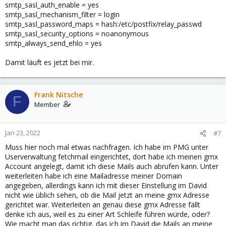
smtp_sasl_auth_enable = yes
smtp_sasl_mechanism_filter = login
smtp_sasl_password_maps = hash:/etc/postfix/relay_passwd
smtp_sasl_security_options = noanonymous
smtp_always_send_ehlo = yes
Damit läuft es jetzt bei mir.
Frank Nitsche
F
Member
Jan 23, 2022
#7
Muss hier noch mal etwas nachfragen. Ich habe im PMG unter
Userverwaltung fetchmail eingerichtet, dort habe ich meinen gmx
Account angelegt, damit ich diese Mails auch abrufen kann. Unter
weiterleiten habe ich eine Mailadresse meiner Domain
angegeben, allerdings kann ich mit dieser Einstellung im David
nicht wie üblich sehen, ob die Mail jetzt an meine gmx Adresse
gerichtet war. Weiterleiten an genau diese gmx Adresse fällt
denke ich aus, weil es zu einer Art Schleife führen würde, oder?
Wie macht man das richtig, das ich im David die Mails an meine