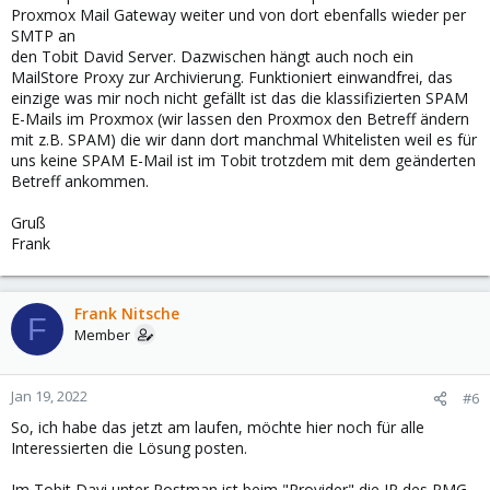
Proxmox Mail Gateway weiter und von dort ebenfalls wieder per
SMTP an
den Tobit David Server. Dazwischen hängt auch noch ein
MailStore Proxy zur Archivierung. Funktioniert einwandfrei, das
einzige was mir noch nicht gefällt ist das die klassifizierten SPAM
E-Mails im Proxmox (wir lassen den Proxmox den Betreff ändern
mit z.B. SPAM) die wir dann dort manchmal Whitelisten weil es für
uns keine SPAM E-Mail ist im Tobit trotzdem mit dem geänderten
Betreff ankommen.
Gruß
Frank
Frank Nitsche
F
Member
Jan 19, 2022
#6
So, ich habe das jetzt am laufen, möchte hier noch für alle
Interessierten die Lösung posten.
Im Tobit Davi unter Postman ist beim "Provider" die IP des PMG