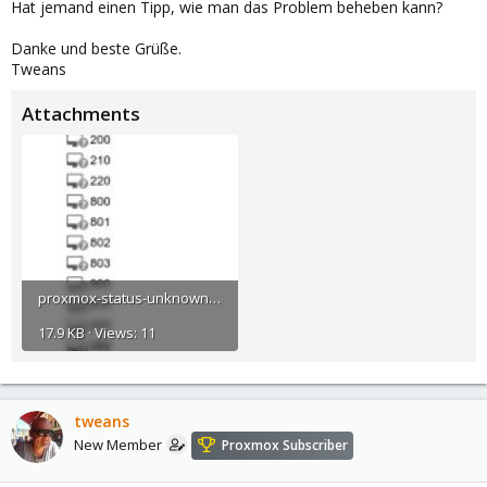
Hat jemand einen Tipp, wie man das Problem beheben kann?
Danke und beste Grüße.
Tweans
Attachments
proxmox-status-unknown.jpg
17.9 KB · Views: 11
tweans
New Member
Proxmox Subscriber