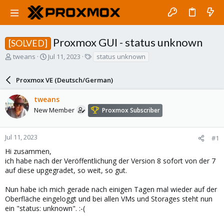
Proxmox GUI - status unknown
[SOLVED]
T
S
T
tweans
Jul 11, 2023
status unknown
h
t
a
r
a
g
Proxmox VE (Deutsch/German)
e
r
s
a
t
tweans
d
d
s
a
New Member
Proxmox Subscriber
t
t
a
e
r
Jul 11, 2023
#1
t
Hi zusammen,
e
ich habe nach der Veröffentlichung der Version 8 sofort von der 7
r
auf diese upgegradet, so weit, so gut.
Nun habe ich mich gerade nach einigen Tagen mal wieder auf der
Oberfläche eingeloggt und bei allen VMs und Storages steht nun
ein "status: unknown". :-(