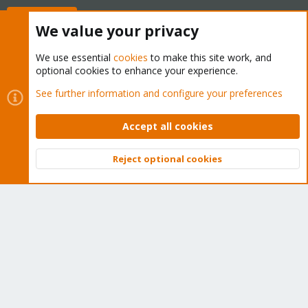
Buy now!
We value your privacy
We use essential
cookies
to make this site work, and
optional cookies to enhance your experience.
Cookies
Proxmox Support Forum - Light Mode
See further information and configure your preferences
Contact us
Terms and rules
Privacy policy
Help
Home
R
S
Accept all cookies
S
®
Community platform by XenForo
© 2010-2026 XenForo Ltd.
Reject optional cookies
Top
Bott