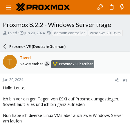
Proxmox 8.2.2 - Windows Server träge
T
S
T
Tived
Jun 20, 2024
domain controller
windows 2019 vm
h
t
a
r
a
g
Proxmox VE (Deutsch/German)
e
r
s
a
t
Tived
d
d
T
s
a
New Member
Proxmox Subscriber
t
t
a
e
r
Jun 20, 2024
#1
t
Hallo Leute,
e
r
ich bin vor einigen Tagen von ESXI auf Proxmox umgestiegen.
Soweit läuft alles und ich bin ganz zufrieden.
Nun habe ich diverse Linux VMs aber auch zwei Windows Server
am laufen.