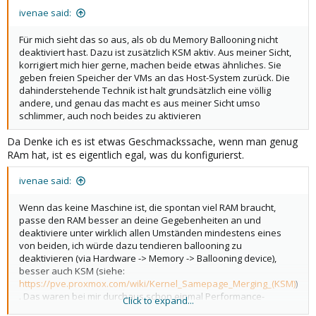
ivenae said:
Für mich sieht das so aus, als ob du Memory Ballooning nicht
deaktiviert hast. Dazu ist zusätzlich KSM aktiv. Aus meiner Sicht,
korrigiert mich hier gerne, machen beide etwas ähnliches. Sie
geben freien Speicher der VMs an das Host-System zurück. Die
dahinderstehende Technik ist halt grundsätzlich eine völlig
andere, und genau das macht es aus meiner Sicht umso
schlimmer, auch noch beides zu aktivieren
Da Denke ich es ist etwas Geschmackssache, wenn man genug
RAm hat, ist es eigentlich egal, was du konfigurierst.
ivenae said:
Wenn das keine Maschine ist, die spontan viel RAM braucht,
passe den RAM besser an deine Gegebenheiten an und
deaktiviere unter wirklich allen Umständen mindestens eines
von beiden, ich würde dazu tendieren ballooning zu
deaktivieren (via Hardware -> Memory -> Ballooning device),
besser auch KSM (siehe:
https://pve.proxmox.com/wiki/Kernel_Samepage_Merging_(KSM)
)
. Das waren bei mir durchaus schon einmal Performance-
Click to expand...
Fresser.