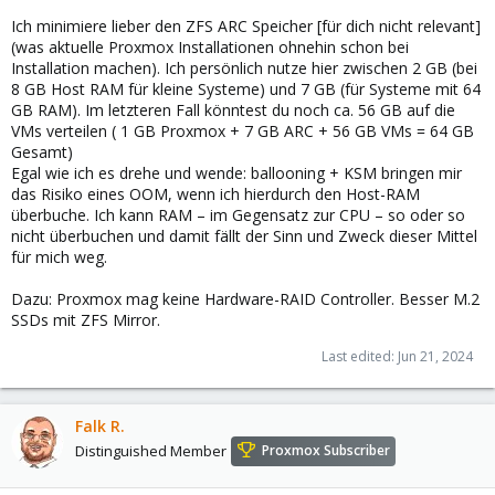
Ich minimiere lieber den ZFS ARC Speicher [für dich nicht relevant]
(was aktuelle Proxmox Installationen ohnehin schon bei
Installation machen). Ich persönlich nutze hier zwischen 2 GB (bei
8 GB Host RAM für kleine Systeme) und 7 GB (für Systeme mit 64
GB RAM). Im letzteren Fall könntest du noch ca. 56 GB auf die
VMs verteilen ( 1 GB Proxmox + 7 GB ARC + 56 GB VMs = 64 GB
Gesamt)
Egal wie ich es drehe und wende: ballooning + KSM bringen mir
das Risiko eines OOM, wenn ich hierdurch den Host-RAM
überbuche. Ich kann RAM – im Gegensatz zur CPU – so oder so
nicht überbuchen und damit fällt der Sinn und Zweck dieser Mittel
für mich weg.
Dazu: Proxmox mag keine Hardware-RAID Controller. Besser M.2
SSDs mit ZFS Mirror.
Last edited:
Jun 21, 2024
Falk R.
Distinguished Member
Proxmox Subscriber