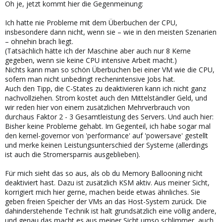
Oh je, jetzt kommt hier die Gegenmeinung:
Ich hatte nie Probleme mit dem Überbuchen der CPU,
insbesondere dann nicht, wenn sie – wie in den meisten Szenarien
– ohnehin brach liegt.
(Tatsächlich hätte ich der Maschine aber auch nur 8 Kerne
gegeben, wenn sie keine CPU intensive Arbeit macht.)
Nichts kann man so schön Überbuchen bei einer VM wie die CPU,
sofern man nicht unbedingt rechenintensive Jobs hat.
Auch den Tipp, die C-States zu deaktivieren kann ich nicht ganz
nachvollziehen. Strom kostet auch den Mittelständler Geld, und
wir reden hier von einem zusätzlichen Mehrverbrauch von
durchaus Faktor 2 - 3 Gesamtleistung des Servers. Und auch hier:
Bisher keine Probleme gehabt. Im Gegenteil, ich habe sogar mal
den kernel-governor von 'performance' auf 'powersave' gestellt
und merke keinen Leistungsunterschied der Systeme (allerdings
ist auch die Stromersparnis ausgeblieben).
Für mich sieht das so aus, als ob du Memory Ballooning nicht
deaktiviert hast. Dazu ist zusätzlich KSM aktiv. Aus meiner Sicht,
korrigiert mich hier gerne, machen beide etwas ähnliches. Sie
geben freien Speicher der VMs an das Host-System zurück. Die
dahinderstehende Technik ist halt grundsätzlich eine völlig andere,
und genau das macht es aus meiner Sicht umso schlimmer, auch