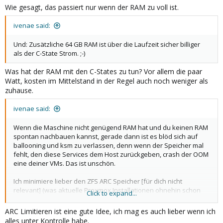
Eine VM, der du zu wenig RAM gegeben hast fängt an zu
Wie gesagt, das passiert nur wenn der RAM zu voll ist.
Swappen, sie crasht nicht mit einem OOM. Swap ist unschön,
mehr aber auch nicht. Es kann dann immer noch granular der
ivenae said:
eine oder andere Gigabyte zwischen den VMs verschoben
werden.
Und: Zusätzliche 64 GB RAM ist über die Laufzeit sicher billiger
als der C-State Strom. ;-)
Was hat der RAM mit den C-States zu tun? Vor allem die paar
Watt, kosten im Mittelstand in der Regel auch noch weniger als
zuhause.
ivenae said:
Wenn die Maschine nicht genügend RAM hat und du keinen RAM
spontan nachbauen kannst, gerade dann ist es blöd sich auf
ballooning und ksm zu verlassen, denn wenn der Speicher mal
fehlt, den diese Services dem Host zurückgeben, crash der OOM
eine deiner VMs. Das ist unschön.
Ich minimiere lieber den ZFS ARC Speicher [für dich nicht
relevant] (was aktuelle Proxmox Installationen ohnehin schon
Click to expand...
bei Installation machen). Ich persönlich nutze hier zwischen 2 GB
(bei 8 GB Host RAM für kleine Systeme) und 7 GB (für Systeme mit
ARC Limitieren ist eine gute Idee, ich mag es auch lieber wenn ich
64 GB RAM). Im letzteren Fall könntest du noch ca. 56 GB auf die
alles unter Kontrolle habe.