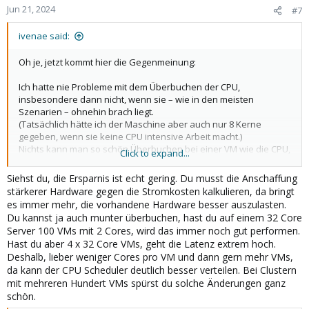
Jun 21, 2024
#7
ivenae said:
Oh je, jetzt kommt hier die Gegenmeinung:
Ich hatte nie Probleme mit dem Überbuchen der CPU,
insbesondere dann nicht, wenn sie – wie in den meisten
Szenarien – ohnehin brach liegt.
(Tatsächlich hätte ich der Maschine aber auch nur 8 Kerne
gegeben, wenn sie keine CPU intensive Arbeit macht.)
Nichts kann man so schön Überbuchen bei einer VM wie die CPU,
Click to expand...
sofern man nicht unbedingt rechenintensive Jobs hat.
Auch den Tipp, die C-States zu deaktivieren kann ich nicht ganz
Siehst du, die Ersparnis ist echt gering. Du musst die Anschaffung
nachvollziehen. Strom kostet auch den Mittelständler Geld, und
stärkerer Hardware gegen die Stromkosten kalkulieren, da bringt
wir reden hier von einem zusätzlichen Mehrverbrauch von
es immer mehr, die vorhandene Hardware besser auszulasten.
durchaus Faktor 2 - 3 Gesamtleistung des Servers. Und auch
Du kannst ja auch munter überbuchen, hast du auf einem 32 Core
hier: Bisher keine Probleme gehabt. Im Gegenteil, ich habe sogar
Server 100 VMs mit 2 Cores, wird das immer noch gut performen.
mal den kernel-governor von 'performance' auf 'powersave'
Hast du aber 4 x 32 Core VMs, geht die Latenz extrem hoch.
gestellt und merke keinen Leistungsunterschied der Systeme
Deshalb, lieber weniger Cores pro VM und dann gern mehr VMs,
(allerdings ist auch die Stromersparnis ausgeblieben).
da kann der CPU Scheduler deutlich besser verteilen. Bei Clustern
mit mehreren Hundert VMs spürst du solche Änderungen ganz
schön.