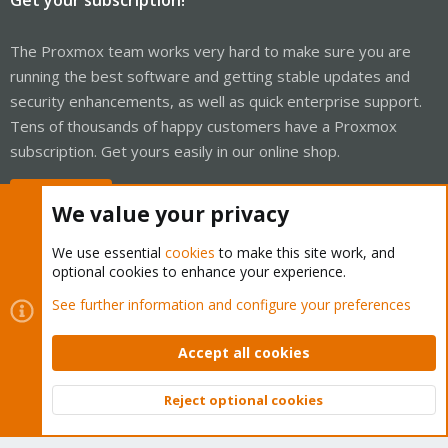
The Proxmox team works very hard to make sure you are
running the best software and getting stable updates and
security enhancements, as well as quick enterprise support.
Tens of thousands of happy customers have a Proxmox
subscription. Get yours easily in our online shop.
Buy now!
We value your privacy
We use essential
cookies
to make this site work, and
optional cookies to enhance your experience.
Cookies
Proxmox Support Forum - Light Mode
See further information and configure your preferences
Contact us
Terms and rules
Privacy policy
Help
Home
R
S
Accept all cookies
S
®
Community platform by XenForo
© 2010-2026 XenForo Ltd.
Reject optional cookies
Top
Bott