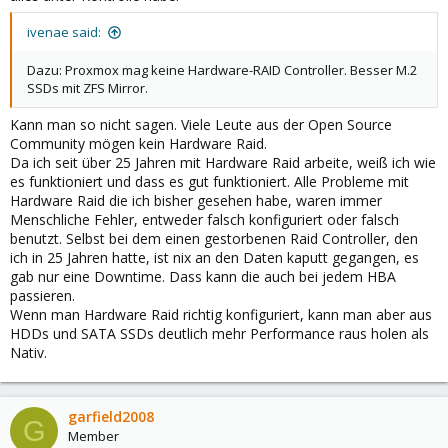
VMs verteilen ( 1 GB Proxmox + 7 GB ARC + 56 GB VMs = 64 GB
Gesamt)
ivenae said:
Egal wie ich es drehe und wende: ballooning + KSM bringen mir
das Risiko eines OOM, wenn ich hierdurch den Host-RAM
Dazu: Proxmox mag keine Hardware-RAID Controller. Besser M.2
überbuche. Ich kann RAM – im Gegensatz zur CPU – so oder so
SSDs mit ZFS Mirror.
nicht überbuchen und damit fällt der Sinn und Zweck dieser
Mittel für mich weg.
Kann man so nicht sagen. Viele Leute aus der Open Source
Community mögen kein Hardware Raid.
Da ich seit über 25 Jahren mit Hardware Raid arbeite, weiß ich wie
es funktioniert und dass es gut funktioniert. Alle Probleme mit
Hardware Raid die ich bisher gesehen habe, waren immer
Menschliche Fehler, entweder falsch konfiguriert oder falsch
benutzt. Selbst bei dem einen gestorbenen Raid Controller, den
ich in 25 Jahren hatte, ist nix an den Daten kaputt gegangen, es
gab nur eine Downtime. Dass kann die auch bei jedem HBA
passieren.
Wenn man Hardware Raid richtig konfiguriert, kann man aber aus
HDDs und SATA SSDs deutlich mehr Performance raus holen als
Nativ.
garfield2008
G
Member