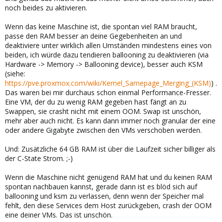
noch beides zu aktivieren.
Wenn das keine Maschine ist, die spontan viel RAM braucht,
passe den RAM besser an deine Gegebenheiten an und
deaktiviere unter wirklich allen Umständen mindestens eines von
beiden, ich würde dazu tendieren ballooning zu deaktivieren (via
Hardware -> Memory -> Ballooning device), besser auch KSM
(siehe:
https://pve.proxmox.com/wiki/Kernel_Samepage_Merging_(KSM)
) .
Das waren bei mir durchaus schon einmal Performance-Fresser.
Eine VM, der du zu wenig RAM gegeben hast fängt an zu
Swappen, sie crasht nicht mit einem OOM. Swap ist unschön,
mehr aber auch nicht. Es kann dann immer noch granular der eine
oder andere Gigabyte zwischen den VMs verschoben werden.
Und: Zusätzliche 64 GB RAM ist über die Laufzeit sicher billiger als
der C-State Strom. ;-)
Wenn die Maschine nicht genügend RAM hat und du keinen RAM
spontan nachbauen kannst, gerade dann ist es blöd sich auf
ballooning und ksm zu verlassen, denn wenn der Speicher mal
fehlt, den diese Services dem Host zurückgeben, crash der OOM
eine deiner VMs. Das ist unschön.