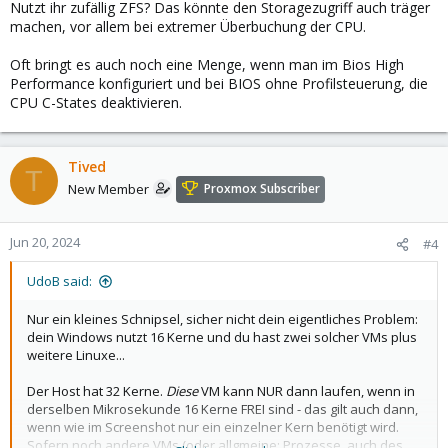
Nutzt ihr zufällig ZFS? Das könnte den Storagezugriff auch träger
machen, vor allem bei extremer Überbuchung der CPU.
Oft bringt es auch noch eine Menge, wenn man im Bios High
Performance konfiguriert und bei BIOS ohne Profilsteuerung, die
CPU C-States deaktivieren.
Tived
T
New Member
Proxmox Subscriber
Jun 20, 2024
#4
UdoB said:
Nur ein kleines Schnipsel, sicher nicht dein eigentliches Problem:
dein Windows nutzt 16 Kerne und du hast zwei solcher VMs plus
weitere Linuxe...
Der Host hat 32 Kerne.
Diese
VM kann NUR dann laufen, wenn in
derselben Mikrosekunde 16 Kerne FREI sind - das gilt auch dann,
wenn wie im Screenshot nur ein einzelner Kern benötigt wird.
Sofern noch andere VMs (oder allgmeine: Prozesse, auch des