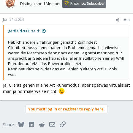
Distinguished Member
Proxmox Subscriber
Jun 21, 2024
#11
garfield2008 said:
Hab ich andere Erfahrungen gemacht. Zumindest
Clientbetriebssysteme haben da Probleme gemacht, teilweise
waren die Maschinen dann nach einem Tag nicht mehr per RDP
ansprechbar. Seitdem hab ich bei allen Installationen einen WMI
Filter der auf VMs das Powerprofile setzt.
Kann natürlich sein, das das ein Fehler in älteren virtIO Tools
war.
Ja, Clients gehen in eine Art Ruhemodus, aber soetwas virtualisiert
man ja normalerweise nicht.
You must log in or register to reply here.
Bluesky
LinkedIn
Reddit
Email
Link
Share: