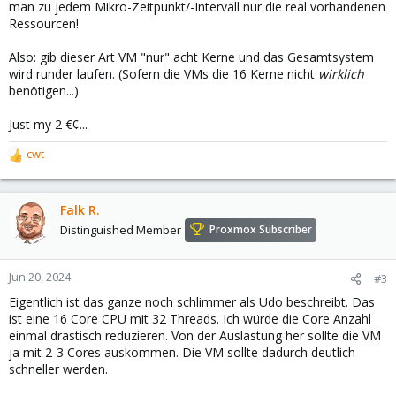
man zu jedem Mikro-Zeitpunkt/-Intervall nur die real vorhandenen
Ressourcen!
Also: gib dieser Art VM "nur" acht Kerne und das Gesamtsystem
wird runder laufen. (Sofern die VMs die 16 Kerne nicht
wirklich
benötigen...)
Just my 2 €¢...
cwt
R
e
a
c
Falk R.
t
Distinguished Member
Proxmox Subscriber
i
o
n
Jun 20, 2024
#3
s
Eigentlich ist das ganze noch schlimmer als Udo beschreibt. Das
:
ist eine 16 Core CPU mit 32 Threads. Ich würde die Core Anzahl
einmal drastisch reduzieren. Von der Auslastung her sollte die VM
ja mit 2-3 Cores auskommen. Die VM sollte dadurch deutlich
schneller werden.