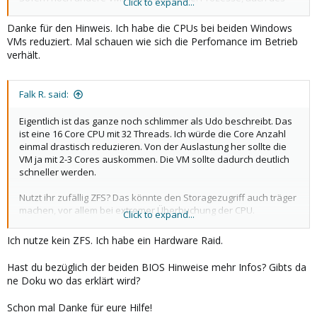
Click to expand...
Hosts) laufen, kann also immer nur eine dieser zwei Windows
VMs laufen, niemals beide gleichzeitig.
Danke für den Hinweis. Ich habe die CPUs bei beiden Windows
VMs reduziert. Mal schauen wie sich die Perfomance im Betrieb
Ja, man kann CPUs massiv over-committen, aber am Ende hat
verhält.
man zu jedem Mikro-Zeitpunkt/-Intervall nur die real
vorhandenen Ressourcen!
Falk R. said:
Also: gib dieser Art VM "nur" acht Kerne und das Gesamtsystem
wird runder laufen. (Sofern die VMs die 16 Kerne nicht
wirklich
Eigentlich ist das ganze noch schlimmer als Udo beschreibt. Das
benötigen...)
ist eine 16 Core CPU mit 32 Threads. Ich würde die Core Anzahl
einmal drastisch reduzieren. Von der Auslastung her sollte die
Just my 2 €¢...
VM ja mit 2-3 Cores auskommen. Die VM sollte dadurch deutlich
schneller werden.
Nutzt ihr zufällig ZFS? Das könnte den Storagezugriff auch träger
machen, vor allem bei extremer Überbuchung der CPU.
Click to expand...
Oft bringt es auch noch eine Menge, wenn man im Bios High
Ich nutze kein ZFS. Ich habe ein Hardware Raid.
Performance konfiguriert und bei BIOS ohne Profilsteuerung, die
CPU C-States deaktivieren.
Hast du bezüglich der beiden BIOS Hinweise mehr Infos? Gibts da
ne Doku wo das erklärt wird?
Schon mal Danke für eure Hilfe!