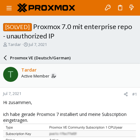
Proxmox 7.0 mit enterprise repo
[SOLVED]
- unauthorized IP
T
S
Tardar
Jul 7, 2021
h
t
r
a
Proxmox VE (Deutsch/German)
e
r
a
t
Tardar
T
d
d
Active Member
s
a
t
t
a
e
Jul 7, 2021
#1
r
t
Hi zusammen,
e
r
ich habe gerade Proxmox 7 installiert und meine Subscription
eingetragen.