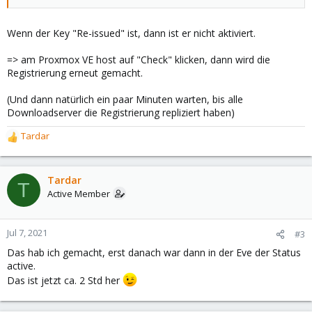
Wenn der Key "Re-issued" ist, dann ist er nicht aktiviert.
=> am Proxmox VE host auf "Check" klicken, dann wird die
Registrierung erneut gemacht.
(Und dann natürlich ein paar Minuten warten, bis alle
Downloadserver die Registrierung repliziert haben)
Tardar
R
e
a
c
Tardar
T
t
Active Member
i
o
n
Jul 7, 2021
#3
s
Das hab ich gemacht, erst danach war dann in der Eve der Status
:
active.
Das ist jetzt ca. 2 Std her