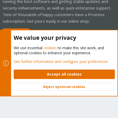
running the best software and getting stable updates and
security enhancements, as well as quick enterprise support.
Tens of thousands of happy customers have a Proxmox
subscription. Get yours easily in our online shop.
Buy now!
We value your privacy
We use essential
cookies
to make this site work, and
optional cookies to enhance your experience.
Cookies
Proxmox Support Forum - Light Mode
See further information and configure your preferences
Contact us
Terms and rules
Privacy policy
Help
Home
R
S
Accept all cookies
S
®
Community platform by XenForo
© 2010-2026 XenForo Ltd.
Reject optional cookies
Top
Bott