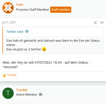
tom
Proxmox Staff Member
Staff member
Jul 7, 2021
#4
Tardar said:
Das hab ich gemacht, erst danach war dann in der Eve der Status
active.
Das ist jetzt ca. 2 Std her
Nein, der Key ist seit 07/07/2021 16:34 - auf dem Status -
"reissued".
Tardar
R
e
a
c
Tardar
T
t
Active Member
i
o