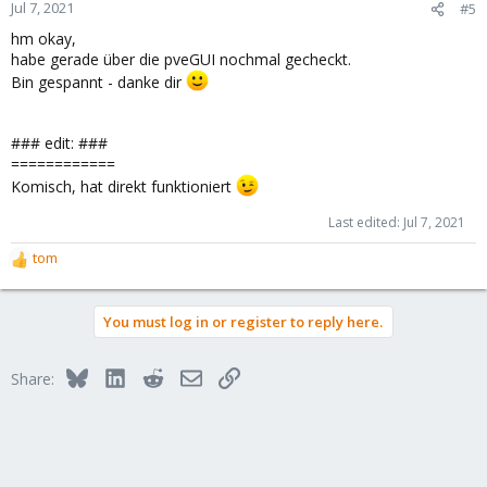
n
Jul 7, 2021
#5
s
hm okay,
:
habe gerade über die pveGUI nochmal gecheckt.
Bin gespannt - danke dir
### edit: ###
============
Komisch, hat direkt funktioniert
Last edited:
Jul 7, 2021
tom
R
e
a
You must log in or register to reply here.
c
t
i
Bluesky
LinkedIn
Reddit
Email
Link
Share:
o
n
s
: