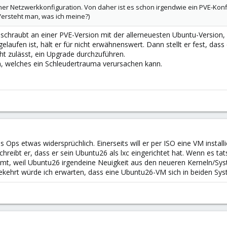
iner Netzwerkkonfiguration. Von daher ist es schon irgendwie ein PVE-Kon
Versteht man, was ich meine?)
hraubt an einer PVE-Version mit der allerneuesten Ubuntu-Version, di
laufen ist, hält er für nicht erwähnenswert. Dann stellt er fest, dass e
ht zulässt, ein Upgrade durchzuführen.
n, welches ein Schleudertrauma verursachen kann.
s Ops etwas widersprüchlich. Einerseits will er per ISO eine VM instal
schreibt er, dass er sein Ubuntu26 als lxc eingerichtet hat. Wenn es tat
mt, weil Ubuntu26 irgendeine Neuigkeit aus den neueren Kerneln/Sys
ehrt würde ich erwarten, dass eine Ubuntu26-VM sich in beiden Syste