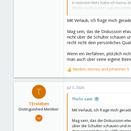
In meinem Netz habe ich keine d
56
Ich bin auch in der Lage die richt
www.bs-mediasolutions.de
Ich habe NDIS Network Device Tr
Mit Verlaub, ich frage mich gerade
Später habe ich mit dem WHQL in 
Auch wenn die Linux Jungs Pickel
Mag sein, das die Diskussion etwa
Ich hatte während dieser Zeit au
nicht über die Schulter schauen 
waren Fremdworte. Ich habe selt
recht nicht dein persönliches Qual
Wenn ein Verfahren, plötzlich n
man auch über seine eigene Bein
Neobin
,
micneu
and
Johannes S
R
e
a
c
Jul 3, 2026
T
t
i
ThoSo said:
o
TErxleben
n
Distinguished Member
Mit Verlaub, ich frage mich gerade
s
Oct 20, 2008
:
Mag sein, das die Diskussion etwa
1,012
über die Schulter schauen und mü
324