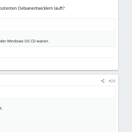
potenten Debianentwicklern läuft?
uf der Windows OS CD waren.
#26
t.