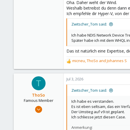
Oha. Daher weht der Wind.
324
Weshalb betreibst du denn dann e
Ich empfehle dir Hyper-V, von der
153
Hamburg
Zwitscher_Tom said:
Ich habe NDIS Network Device Tr
Später habe ich mit dem WHQL in 
Das ist natürlich eine Expertise, 
micneu
,
ThoSo
and
Johannes S
R
e
a
c
Jul 3, 2026
T
t
i
Zwitscher_Tom said:
o
ThoSo
n
Famous Member
Ich habe es verstanden.
s
Es ist eben seltsam, das ein Verf
Apr 14, 2024
:
Der Umstieg auf v9 ist geplant.
1,178
Ich schliesse jetzt diesen Case.
648
Anmerkung:
123