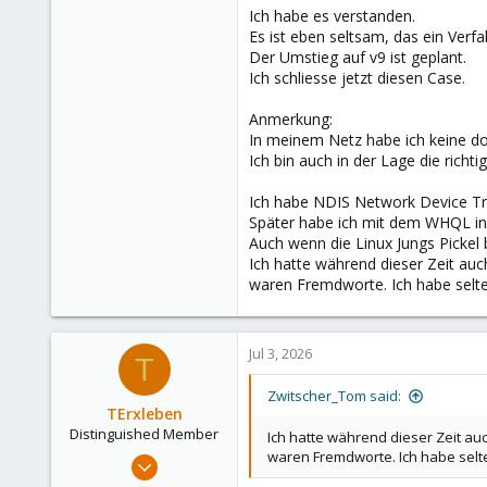
28
Ich habe es verstanden.
67
Es ist eben seltsam, das ein Verf
Der Umstieg auf v9 ist geplant.
Ich schliesse jetzt diesen Case.
Anmerkung:
In meinem Netz habe ich keine do
Ich bin auch in der Lage die richt
Ich habe NDIS Network Device Tre
Später habe ich mit dem WHQL in S
Auch wenn die Linux Jungs Pickel
Ich hatte während dieser Zeit auc
waren Fremdworte. Ich habe selte
Jul 3, 2026
T
Zwitscher_Tom said:
TErxleben
Distinguished Member
Ich hatte während dieser Zeit au
waren Fremdworte. Ich habe selt
Oct 20, 2008
1,012