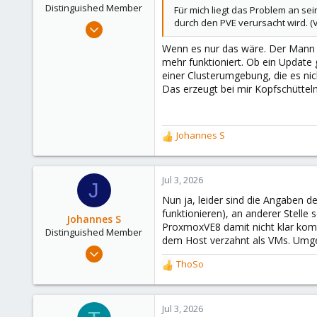
e
Distinguished Member
Für mich liegt das Problem an se
r
durch den PVE verursacht wird. (
Oct 20, 2008
1,012
Wenn es nur das wäre. Der Mann sc
324
mehr funktioniert. Ob ein Update ge
einer Clusterumgebung, die es nic
153
Das erzeugt bei mir Kopfschüttel
Hamburg
Johannes S
R
e
a
c
Jul 3, 2026
J
t
Nun ja, leider sind die Angaben de
i
funktionieren), an anderer Stelle 
o
Johannes S
ProxmoxVE8 damit nicht klar kom
n
Distinguished Member
dem Host verzahnt als VMs. Umgek
s
Sep 7, 2024
:
ThoSo
2,652
R
e
2,323
a
208
c
Jul 3, 2026