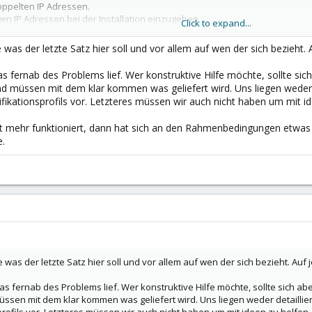
oppelten IP Adressen.
igen IP Adressen bei der Installation einzugeben.
Click to expand...
eiber für viele Windows Versionen geschrieben.
 was der letzte Satz hier soll und vor allem auf wen der sich bezieht. A
Seattle diese Treiber getestet und zertifiziert, damit sie anschließend a
 bekommen, das war und ist professionelle Software Entwicklung.
s fernab des Problems lief. Wer konstruktive Hilfe möchte, sollte sic
ch mit den Linux Kernel Leuten zu tun. Begriffe wie professionelle Softwa
und müssen mit dem klar kommen was geliefert wird. Uns liegen weder 
en solch inkompetente und ideologisch verblendete Typen getroffen.
ifikationsprofils vor. Letzteres müssen wir auch nicht haben um mit id
icht mehr funktioniert, dann hat sich an den Rahmenbedingungen etw
e.
 was der letzte Satz hier soll und vor allem auf wen der sich bezieht. Auf j
s fernab des Problems lief. Wer konstruktive Hilfe möchte, sollte sich abe
ssen mit dem klar kommen was geliefert wird. Uns liegen weder detaillier