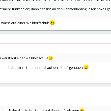
rofils vor. Letzteres müssen wir auch nicht haben um mit ideen zu helfen.
icht mehr funktioniert, dann hat sich an den Rahmenbedingungen etwas g
du warst auf einer Walldorfschule
du warst auf einer Walldorfschule
dir und habe dir mit dem Lineal auf den Kopf gehauen.
 dir und habe dir mit dem Lineal auf den Kopf gehauen.