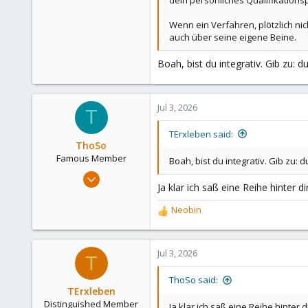
dein persönliches Qualifikationsp
153
Wenn ein Verfahren, plötzlich n
Hamburg
auch über seine eigene Beine.
Boah, bist du integrativ. Gib zu: 
Jul 3, 2026
T
TErxleben said:
ThoSo
Famous Member
Boah, bist du integrativ. Gib zu: 
Apr 14, 2024
Ja klar ich saß eine Reihe hinter 
1,178
648
Neobin
R
123
e
a
56
c
Jul 3, 2026
T
www.bs-mediasolutions.de
t
i
ThoSo said:
o
TErxleben
n
Distinguished Member
Ja klar ich saß eine Reihe hinter