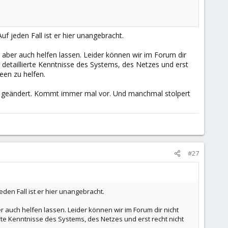
uf jeden Fall ist er hier unangebracht.
uf der Windows OS CD waren.
h aber auch helfen lassen. Leider können wir im Forum dir
re Entwicklung und Software Qualitätssicherung
detaillierte Kenntnisse des Systems, des Netzes und erst
een zu helfen.
as geändert. Kommt immer mal vor. Und manchmal stolpert
#27
eden Fall ist er hier unangebracht.
r auch helfen lassen. Leider können wir im Forum dir nicht
te Kenntnisse des Systems, des Netzes und erst recht nicht