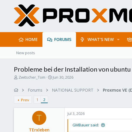
HOME
FORUMS
WHAT'S NEW
New posts
Probleme bei der Installation von ubuntu
T
S
Zwitscher_Tom
Jun 30, 2026
h
t
r
a
Forums
NATIONAL SUPPORT
Proxmox VE (
e
r
a
t
1
2
Prev
d
d
s
a
Jul 3, 2026
t
t
T
a
e
r
GMBauer said:
TErxleben
t