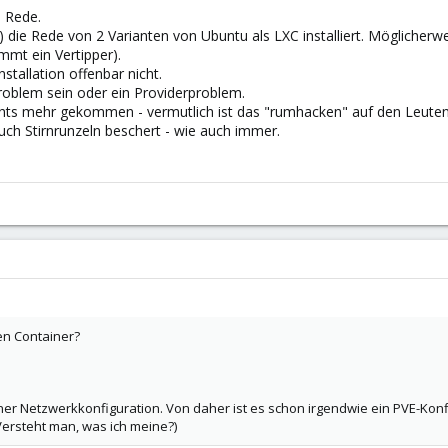
e Rede.
) die Rede von 2 Varianten von Ubuntu als LXC installiert. Möglicherw
mmt ein Vertipper).
stallation offenbar nicht.
roblem sein oder ein Providerproblem.
ichts mehr gekommen - vermutlich ist das "rumhacken" auf den Leute
ch Stirnrunzeln beschert - wie auch immer.
en Container?
iner Netzwerkkonfiguration. Von daher ist es schon irgendwie ein PVE-Kon
Versteht man, was ich meine?)