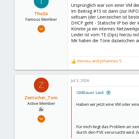
T
t
Ursprünglich war von einer VM di
i
Im Beitrag #15 ist dann (zur INFO
o
ThoSo
seltsam (der Leerzeichen ist besti
n
Famous Member
DHCP geht - Statische IP bei der In
s
Apr 14, 2024
Könnte ja ein internes Netzwerkp
:
1,178
Leider ist vom TE (Ops) hierzu n
Mir haben die Töne dazwischen au
648
123
56
micneu
and
Johannes S
R
www.bs-mediasolutions.de
e
a
c
Jul 3, 2026
Z
t
i
GMBauer said:
o
Zwitscher_Tom
n
Active Member
Haben wir jetzt eine VM oder ein
s
:
Jan 5, 2022
36
Für mich liegt das Problem an se
2
durch den PVE verursacht wird. (