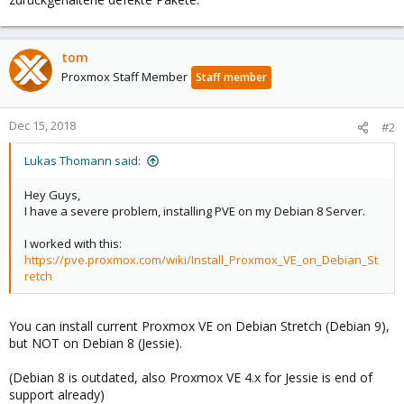
tom
Proxmox Staff Member
Staff member
Dec 15, 2018
#2
Lukas Thomann said:
Hey Guys,
I have a severe problem, installing PVE on my Debian 8 Server.
I worked with this:
https://pve.proxmox.com/wiki/Install_Proxmox_VE_on_Debian_St
retch
You can install current Proxmox VE on Debian Stretch (Debian 9),
but NOT on Debian 8 (Jessie).
(Debian 8 is outdated, also Proxmox VE 4.x for Jessie is end of
support already)