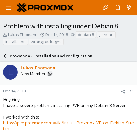
Problem with installing under Debian 8
T
S
T
Lukas Thomann
Dec 14, 2018
debian 8
german
h
t
a
installation
wrong packages
r
a
g
e
r
s
a
Proxmox VE: Installation and configuration
t
d
d
s
a
Lukas Thomann
L
t
t
New Member
a
e
r
t
Dec 14, 2018
#1
e
Hey Guys,
r
I have a severe problem, installing PVE on my Debian 8 Server.
I worked with this:
https://pve.proxmox.com/wiki/Install_Proxmox_VE_on_Debian_Stre
tch