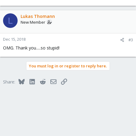
Lukas Thomann
L
New Member
Dec 15, 2018
#3
OMG. Thank you.....so stupid!
You must log in or register to reply here.
Bluesky
LinkedIn
Reddit
Email
Link
Share: