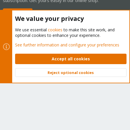
subscription. Get yours easily in our online shop.
Buy now!
We value your privacy
We use essential
cookies
to make this site work, and
optional cookies to enhance your experience.
Cookies
Proxmox Support Forum - Light Mode
See further information and configure your preferences
Contact us
Terms and rules
Privacy policy
Help
Home
R
S
Accept all cookies
S
®
Community platform by XenForo
© 2010-2026 XenForo Ltd.
Reject optional cookies
Top
Bott