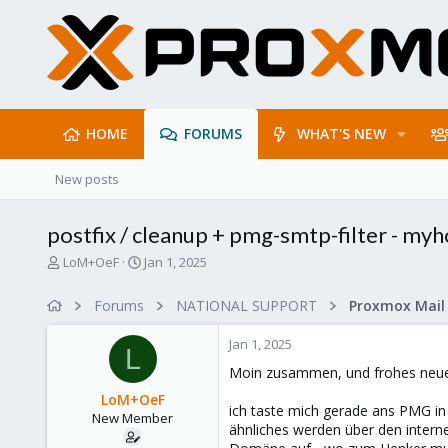
HOME
FORUMS
WHAT'S NEW
New posts
postfix / cleanup + pmg-smtp-filter - my
T
S
LoM+OeF
Jan 1, 2025
h
t
r
a
Forums
NATIONAL SUPPORT
e
r
a
t
Jan 1, 2025
d
d
L
s
a
Moin zusammen, und frohes neue
t
t
LoM+OeF
a
e
ich taste mich gerade ans PMG in
New Member
r
ähnliches werden über den intern
t