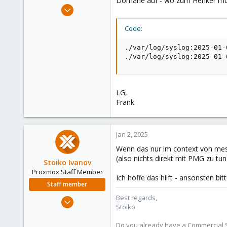
Domäne auf - wo zum Henker muss 
e
Dec 2, 2024
r
13
Code:
1
3
./var/log/syslog:2025-01-
Papenburg
./var/log/syslog:2025-01-
LG,
Frank
Jan 2, 2025
Wenn das nur im context von messa
(also nichts direkt mit PMG zu tun
Stoiko Ivanov
Proxmox Staff Member
Ich hoffe das hilft - ansonsten bi
Staff member
Best regards,
May 2, 2018
Stoiko
9,745
1,856
Do you already have a Commercial Su