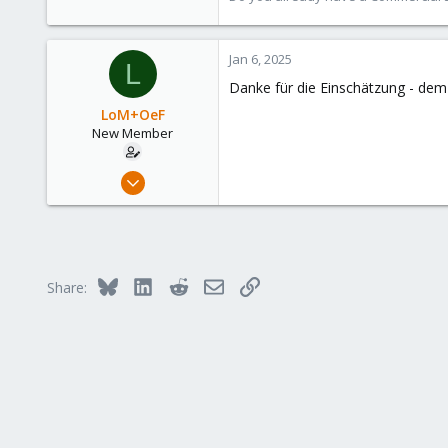
273
Jan 6, 2025
L
Danke für die Einschätzung - dem 
LoM+OeF
New Member
Dec 2, 2024
13
1
3
Papenburg
Bluesky
LinkedIn
Reddit
Email
Link
Share: