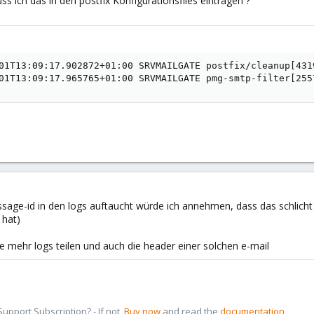
ich das in den postfix Konfigurationsfiles eintragen ?
01T13:09:17.902872+01:00 SRVMAILGATE postfix/cleanup[431
01T13:09:17.965765+01:00 SRVMAILGATE pmg-smtp-filter[255
ge-id in den logs auftaucht würde ich annehmen, dass das schlicht b
 hat)
tte mehr logs teilen und auch die header einer solchen e-mail
pport Subscription? - If not,
Buy now
and read the
documentation