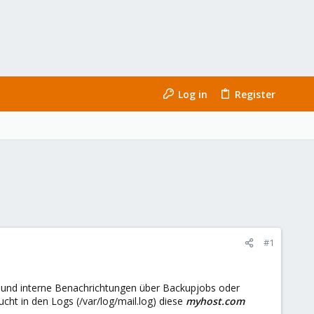
Log in
Register
#1
, und interne Benachrichtungen über Backupjobs oder
ht in den Logs (/var/log/mail.log) diese
myhost.com