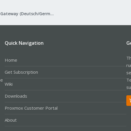
Proxmox Mail Gateway (Deutsch/German)
Quick Navigation
G
Th
Home
ru
Get Subscription
se
le
Te
Wiki
su
Downloads
Proxmox Customer Portal
About