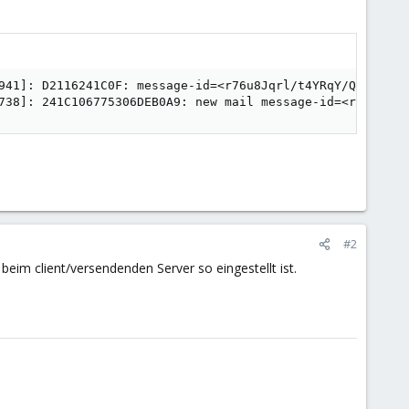
941]: D2116241C0F: message-id=<r76u8Jqrl/t4YRqY/Q0pdu/oH6
738]: 241C106775306DEB0A9: new mail message-id=<r76u8Jqr
#2
eim client/versendenden Server so eingestellt ist.