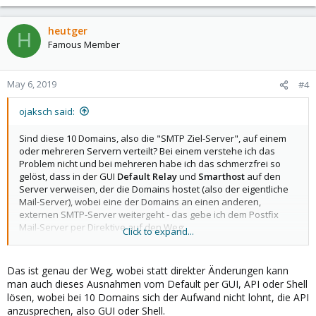
heutger
H
Famous Member
May 6, 2019
#4
ojaksch said:
Sind diese 10 Domains, also die "SMTP Ziel-Server", auf einem
oder mehreren Servern verteilt? Bei einem verstehe ich das
Problem nicht und bei mehreren habe ich das schmerzfrei so
gelöst, dass in der GUI
Default Relay
und
Smarthost
auf den
Server verweisen, der die Domains hostet (also der eigentliche
Mail-Server), wobei eine der Domains an einen anderen,
externen SMTP-Server weitergeht - das gebe ich dem Postfix
Mail-Server per Direktive auf den Weg:
Click to expand...
/etc/postfix/main.cf:
Das ist genau der Weg, wobei statt direkter Änderungen kann
man auch dieses Ausnahmen vom Default per GUI, API oder Shell
/etc/postfix/hash/transport:
lösen, wobei bei 10 Domains sich der Aufwand nicht lohnt, die API
anzusprechen, also GUI oder Shell.