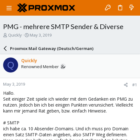
PMG - mehrere SMTP Sender & Diverse
T
S
Quickly
May 3, 2019
h
t
r
a
Proxmox Mail Gateway (Deutsch/German)
e
r
a
t
Quickly
Q
d
d
Renowned Member
s
a
t
t
a
e
May 3, 2019
#1
r
t
Hallo.
e
Seit einiger Zeit spiele ich wieder mit dem Gedanken ein PMG zu
r
nutzen. Jedoch bin ich bei einigen Punkten verunsichert. Vielleicht
kann mir jemand Rat geben, bzw. einfach Hinweise.
# SMTP
ich habe ca. 10 Absender-Domains. Und ich muss pro Domain
einen Satz SMTP-Daten angeben, also SMTP Weg definieren.