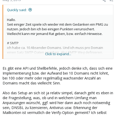
#2
Quickly said:
Hallo.
Seit einiger Zeit spiele ich wieder mit dem Gedanken ein PMG zu
nutzen. Jedoch bin ich bei einigen Punkten verunsichert.
Vielleicht kann mir jemand Rat geben, bzw. einfach Hinweise.
# SMTP
ich habe ca. 10 Absender-Domains. Und ich muss pro Domain
einen Satz SMTP-Daten angeben, also SMTP Weg definieren.
Click to expand...
Kann man das halbwegs einfach bewerkstelligen? Am liebsten
natürlich über die GUI.
Es gibt eine API und Shellbefehle, jedoch denke ich, dass sich eine
# Subscruption & Dienstleister
Implementierung bzw. der Aufwand bei 10 Domains nicht lohnt,
Ich suche einen guten Dienstleister mit dem ich die
bei 100 oder mehr oder regelmäßig wachsender Anzahl an
Grundeinrichtung für X-Hundert Euro ausführen kann. Klar ist
Domains macht das vielleicht Sinn.
OpenSource auch Fummeln. Jedoch möchte ich bei der
Grundeinrichtung echt sicher sein. Besonders relevant ist für
Also das Setup an sich ist ja relativ simpel, danach geht es eben in
mich SMTP (siehe Oben), Virenscanner, Spamlisten, Exchange
die Fragestellung, was, ob und in welchem Umfang man
2016, Erkennung der wirklich vorhandenen Mailkonten auf dem
Anpassungen wünscht, ggf. wird hier dann auch noch notwendig
Exchange, Archivierung nach GoBD auf Exchange, usw.
sein, DNSBL zu lizensieren, Antivirus usw. Erkennung der
Ich denke jetzt habe ich viele Hauptthemen aufgezählt.
Mailkonten ist vermutlich die Verify-Option gemeint? Ich selbst
Also einen fitten Dienstleister.