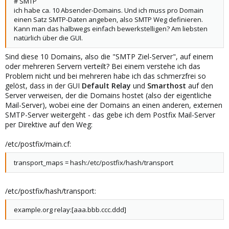
# SMTP
ich habe ca. 10 Absender-Domains. Und ich muss pro Domain
einen Satz SMTP-Daten angeben, also SMTP Weg definieren.
Kann man das halbwegs einfach bewerkstelligen? Am liebsten
natürlich über die GUI.
Sind diese 10 Domains, also die "SMTP Ziel-Server", auf einem
oder mehreren Servern verteilt? Bei einem verstehe ich das
Problem nicht und bei mehreren habe ich das schmerzfrei so
gelöst, dass in der GUI
Default Relay
und
Smarthost
auf den
Server verweisen, der die Domains hostet (also der eigentliche
Mail-Server), wobei eine der Domains an einen anderen, externen
SMTP-Server weitergeht - das gebe ich dem Postfix Mail-Server
per Direktive auf den Weg:
/etc/postfix/main.cf:
transport_maps = hash:/etc/postfix/hash/transport
/etc/postfix/hash/transport:
example.org relay:[aaa.bbb.ccc.ddd]