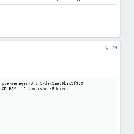
#4
 pve-manager/8.3.5/dac3aa88bac3f300

 GB RAM - Fileserver 45drives
