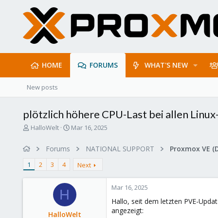
HOME
FORUMS
WHAT'S NEW
New posts
plötzlich höhere CPU-Last bei allen Linu
T
S
HalloWelt
Mar 16, 2025
h
t
r
a
Forums
NATIONAL SUPPORT
Proxmox VE (
e
r
a
t
1
2
3
4
Next
d
d
s
a
Mar 16, 2025
t
t
H
a
e
Hallo, seit dem letzten PVE-Updat
r
angezeigt:
HalloWelt
t