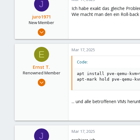
J
13
Ich habe exakt das gleiche Probl
Wie macht man den ein Roll-back 
juro1971
New Member
Nov 17, 2024
13
0
Mar 17, 2025
E
1
Code:
Ernst T.
Renowned Member
apt install pve-qemu-kvm=9
apt-mark hold pve-qemu-kv
Feb 4, 2019
583
227
... und alle betroffenen VMs herun
88
Mar 17, 2025
J