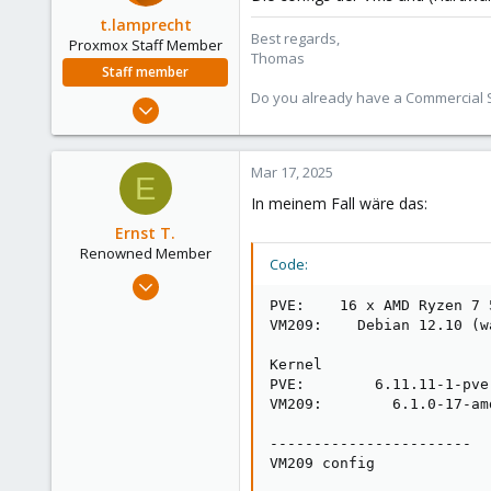
i
o
t.lamprecht
Best regards,
n
Proxmox Staff Member
Thomas
s
Staff member
:
Do you already have a Commercial Su
Jul 28, 2015
6,870
5,474
Mar 17, 2025
E
315
In meinem Fall wäre das:
South Tyrol/Italy
Ernst T.
shop.proxmox.com
Renowned Member
Code:
Feb 4, 2019
583
PVE:    16 x AMD Ryzen 7 
VM209:    Debian 12.10 (w
227
88
Kernel

PVE:        6.11.11-1-pve

VM209:        6.1.0-17-amd
-----------------------

VM209 config
