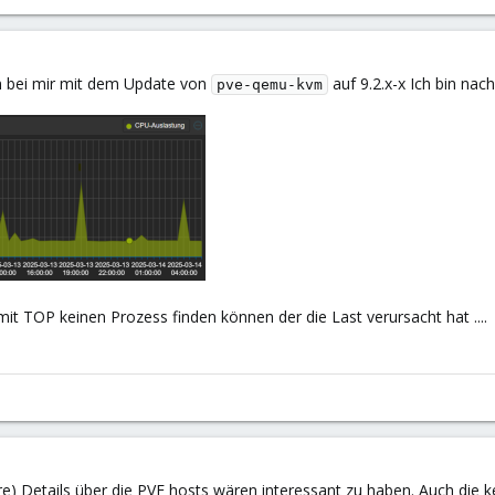
 bei mir mit dem Update von
auf 9.2.x-x Ich bin nac
pve-qemu-kvm
t TOP keinen Prozess finden können der die Last verursacht hat ....
e) Details über die PVE hosts wären interessant zu haben. Auch die k