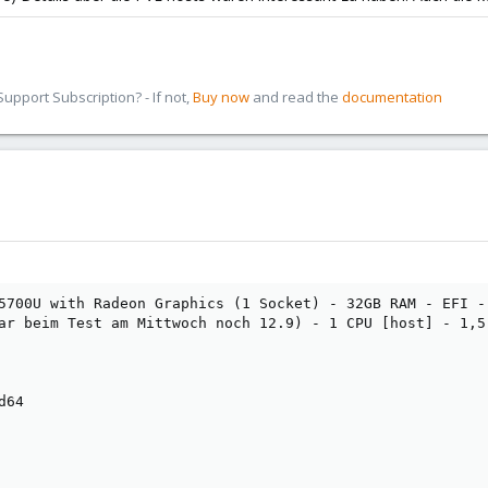
pport Subscription? - If not,
Buy now
and read the
documentation
5700U with Radeon Graphics (1 Socket) - 32GB RAM - EFI -
ar beim Test am Mittwoch noch 12.9) - 1 CPU [host] - 1,5
64
