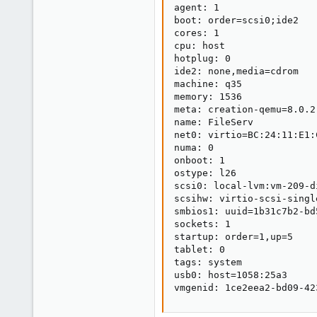
agent: 1

boot: order=scsi0;ide2

cores: 1

cpu: host

hotplug: 0

ide2: none,media=cdrom

machine: q35

memory: 1536

meta: creation-qemu=8.0.2
name: FileServ

net0: virtio=BC:24:11:E1:
numa: 0

onboot: 1

ostype: l26

scsi0: local-lvm:vm-209-d
scsihw: virtio-scsi-single
smbios1: uuid=1b31c7b2-bd
sockets: 1

startup: order=1,up=5

tablet: 0

tags: system

usb0: host=1058:25a3

vmgenid: 1ce2eea2-bd09-42