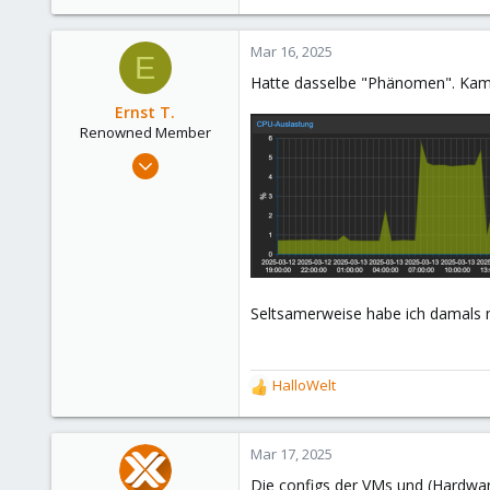
Mar 16, 2025
E
Hatte dasselbe "Phänomen". Kam
Ernst T.
Renowned Member
Feb 4, 2019
583
227
88
Seltsamerweise habe ich damals mi
HalloWelt
R
e
a
c
Mar 17, 2025
t
Die configs der VMs und (Hardwar