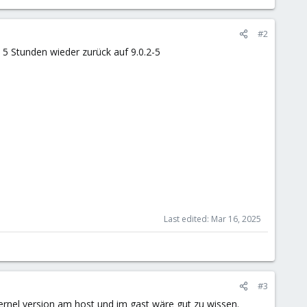
#2
h 5 Stunden wieder zurück auf 9.0.2-5
Last edited:
Mar 16, 2025
#3
ernel version am host und im gast wäre gut zu wissen.