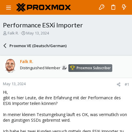
Performance ESXi Importer
T
S
Falk R.
May 13, 2024
h
t
r
a
Proxmox VE (Deutsch/German)
e
r
a
t
d
d
Falk R.
s
a
Distinguished Member
Proxmox Subscriber
t
t
a
e
r
May 13, 2024
#1
t
e
Hi,
r
gibt es hier Leute, die ihre Erfahrung mit der Performance des
ESXi Importer teilen können?
In meiner kleinen Testumgebung läuft es OK, was vermutlich von
den günstigen SSDs gebremst wird.
Ich habe bei zwei Kunden versuch mittels dem ESXi Importer zu