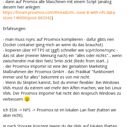
- dann auf Promox alle Maschinen mit einem Script (analog
diesem hier anlegen:
https://forum.proxmox.com/threads/m...oxve-8-with-nfs-data-
store.146900/post-663342
)
Erfahrungen:
- man muss rsync auf Proxmox kompilieren - dafür gibts nen
Docker container (ping mich an wenn du das brauchst)
- kopieren über HTTPS ist (ggf) schneller wie scp/rclone/rsync -
das ist aber (meiner Meinung nach) ein "alles oder nichts"... wenn
zwischendrin mal dein Netz 5min zickt (Redo from start...)
- der Proxmox Importer ist eine der genialsten Marketing
Maßnahmen der Proxmox GmbH - das Prädikat "funktioniert
immer und für alles" bekommt es von mir nicht.
- Wenn du Skripten kannst, bist du immer flexibler. Bei Windows
VMs musst du extrem viel mehr den Affen machen, wie bei Linux
VMs. Der Proxmox Importer hat nicht den Anspruch Windows zu
verbessern
Ich ESXi -> NFS -> Proxmox ist im lokalen Lan fixer (hatten wir
aber nicht).
Je nach Storage Konzept (wenn du die VMs auf lokalen Platten