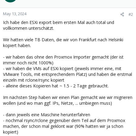
i
o
n
May 13, 2024
#2
s
Ich habe den ESXi export beim ersten Mal auch total und
:
vollkommen unterschätzt.
Wir hatten viele TB Daten, die wir von Frankfurt nach Helsinki
kopiert haben.
- wir haben das ohne den Proxmox Importer gemacht (der ist
immer noch nicht 1000%)
- wir haben die VMs auf ESXi kopiert (jeweils immer eine, mit
VMware Tools, mit entsprechendem Platz) und haben die erstmal
einzeln mit rclone/rsync kopiert
- alleine dieses Kopieren hat ~ 1.5 - 2 Tage gebraucht.
Im nächsten Step haben wir einen Plan gemacht wie wir migrieren
wollen (und wo man ggf. IPs, Netze, ... umbiegen muss)
- dann jeweils eine Maschine herunterfahren
- nochmal rsync/rclone gegenüber dem Teil auf dem Proxmox
machen, der schon mal geklont war (90% hatten wir ja schon
kopiert)