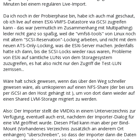
Minuten bei einem regulären Live-Import.
Da ich noch in der Probierphase bin, habe ich auch mal geschaut,
ob ich live auf einen ESXi-VMFS-Datastore via iSCSI zugreifen
kann - das war (vermutlich im Zusammenhang mit Multipathing)
leider nicht ganz so spaßig, weil die "vmfs6-tools" von Linux noch
mit altem "SCSI-Reservation"-Locking arbeiten, und nicht mit dem
neuen ATS-Only-Locking, was die ESXi-Server machen. Jedenfalls
hatte ich dann, bis die SCSI-Locks wieder raus waren, Probleme
von ESXi auf sämtliche LUNs von dem Storagesystem
zuzugreifen, es hat also nicht nur den Zugriff die Test-LUN
zerrissen...
Wäre halt schick gewesen, wenn das über den Weg schneller
gewesen wäre, als umkopieren auf einen NFS-Share (der bei uns
per iSCSI an den Host gehängt ist ), um von dort dann wieder auf
einen Shared LVM-Storage migriert zu werden.
Also: Der Importer stellt die VMDKs in einem Unterverzeichnis zur
Verfügung, eventuell auch erst, nachdem der Importer-Dialog für
eine VM geöffnet wurde. Diesen Pfad kann man aber per Bind-
Mount (Vorhandenes Verzeichnis zusätzlich an anderem Ort
einhängen) "überschreiben", so dass der Importer dann die Daten