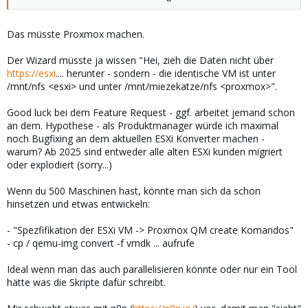
Das müsste Proxmox machen.
Der Wizard müsste ja wissen "Hei, zieh die Daten nicht über
https://esxi
.... herunter - sondern - die identische VM ist unter
/mnt/nfs <esxi> und unter /mnt/miezekatze/nfs <proxmox>".
Good luck bei dem Feature Request - ggf. arbeitet jemand schon
an dem. Hypothese - als Produktmanager würde ich maximal
noch Bugfixing an dem aktuellen ESXi Konverter machen -
warum? Ab 2025 sind entweder alle alten ESXi kunden migriert
oder explodiert (sorry...)
Wenn du 500 Maschinen hast, könnte man sich da schon
hinsetzen und etwas entwickeln:
- "Spezfifikation der ESXi VM -> Proxmox QM create Komandos"
- cp / qemu-img convert -f vmdk ... aufrufe
Ideal wenn man das auch parallelisieren könnte oder nur ein Tool
hätte was die Skripte dafür schreibt.