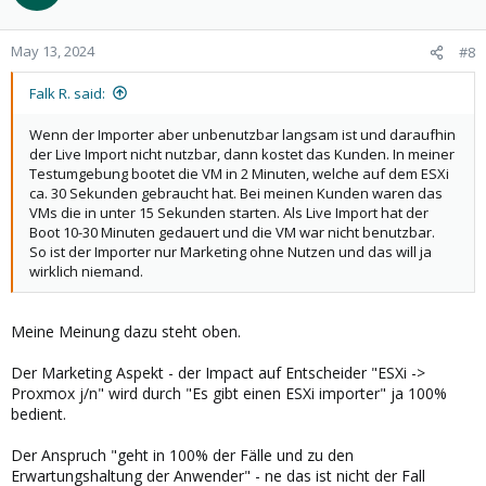
i
o
n
May 13, 2024
#8
s
:
Falk R. said:
Wenn der Importer aber unbenutzbar langsam ist und daraufhin
der Live Import nicht nutzbar, dann kostet das Kunden. In meiner
Testumgebung bootet die VM in 2 Minuten, welche auf dem ESXi
ca. 30 Sekunden gebraucht hat. Bei meinen Kunden waren das
VMs die in unter 15 Sekunden starten. Als Live Import hat der
Boot 10-30 Minuten gedauert und die VM war nicht benutzbar.
So ist der Importer nur Marketing ohne Nutzen und das will ja
wirklich niemand.
Meine Meinung dazu steht oben.
Der Marketing Aspekt - der Impact auf Entscheider "ESXi ->
Proxmox j/n" wird durch "Es gibt einen ESXi importer" ja 100%
bedient.
Der Anspruch "geht in 100% der Fälle und zu den
Erwartungshaltung der Anwender" - ne das ist nicht der Fall