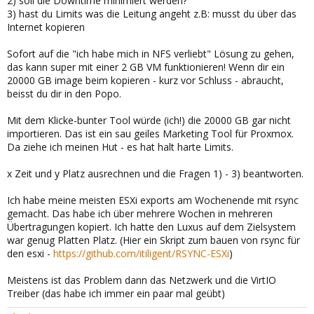
2) soll die Downtime minimiert werden?
3) hast du Limits was die Leitung angeht z.B: musst du über das
Internet kopieren
Sofort auf die "ich habe mich in NFS verliebt" Lösung zu gehen,
das kann super mit einer 2 GB VM funktionieren! Wenn dir ein
20000 GB image beim kopieren - kurz vor Schluss - abraucht,
beisst du dir in den Popo.
Mit dem Klicke-bunter Tool würde (ich!) die 20000 GB gar nicht
importieren. Das ist ein sau geiles Marketing Tool für Proxmox.
Da ziehe ich meinen Hut - es hat halt harte Limits.
x Zeit und y Platz ausrechnen und die Fragen 1) - 3) beantworten.
Ich habe meine meisten ESXi exports am Wochenende mit rsync
gemacht. Das habe ich über mehrere Wochen in mehreren
Übertragungen kopiert. Ich hatte den Luxus auf dem Zielsystem
war genug Platten Platz. (Hier ein Skript zum bauen von rsync für
den esxi -
https://github.com/itiligent/RSYNC-ESXi
)
Meistens ist das Problem dann das Netzwerk und die VirtIO
Treiber (das habe ich immer ein paar mal geübt)