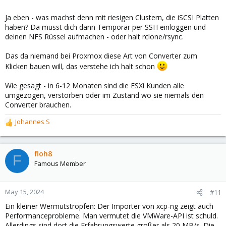
Ja eben - was machst denn mit riesigen Clustern, die iSCSI Platten
haben? Da musst dich dann Temporär per SSH einloggen und
deinen NFS Rüssel aufmachen - oder halt rclone/rsync.
Das da niemand bei Proxmox diese Art von Converter zum
Klicken bauen will, das verstehe ich halt schon
Wie gesagt - in 6-12 Monaten sind die ESXi Kunden alle
umgezogen, verstorben oder im Zustand wo sie niemals den
Converter brauchen.
Johannes S
R
e
a
c
floh8
F
t
Famous Member
i
o
n
May 15, 2024
#11
s
Ein kleiner Wermutstropfen: Der Importer von xcp-ng zeigt auch
:
Performanceprobleme. Man vermutet die VMWare-API ist schuld.
Allerdings sind dort die Erfahrungswerte größer als 20 MB/s. Die