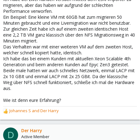
migrieren, aber das haben wir aufgrund der schlechten
Performance verworfen.
Ein Beispiel: Eine kleine VM mit 60GB hat zum migrieren 50
Minuten gebraucht und eine Livemigration war nicht benutzbar.
Zur gleichen Zeit habe ich auf einem zweiten identischen Host
eine 2,2 TB VM ganz klassisch über den NFS Migrationsweg in 40
Minuten migriert.
Das Verhalten war mit einer weiteren VM auf dem zweiten Host,
welcher schnell kopiert hatte, identisch.
Ich habe das bei einem Kunden mit aktuellen Xeon Scalable 4th
Generation und beim anderen Kunden auf Epyc Zen3 getestet.
Beide male hatten wir auch schnelles Netzwerk, einmal LACP mit
2x 10 GBIt und einmal LACP mit 2x 25 GBit. Da der klassische
Weg über NFS schnell funktioniert, schließe ich mal die Hardware
aus.
Wie ist denn eure Erfahrung?
Johannes S
and
Der Harry
R
e
a
c
Der Harry
D
t
Active Member