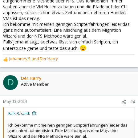
aufgenommene Methode über NFS. Das funktioniert immer
sauber, aber die VM Hüllen zu bauen und die Pfade auf der CLI
anpassen, kostet schon etwas Zeit und bei mehreren Hundert
VMs ist das nervig.
Ich bekomme mit meinen geringen Scripterfahrungen leider das
ganz nicht automatisiert. Eine Mischung aus dem Migration
Wizard und der NFS Methode wäre genial.
Falls jemand sagt, soetwas lässt sich einfach Scripten, ich
unterstütze gerne und teste das auch.
Johannes S
and
Der Harry
R
e
a
c
Der Harry
D
t
Active Member
i
o
n
May 13, 2024
#4
s
:
Falk R. said:
Ich bekomme mit meinen geringen Scripterfahrungen leider das
ganz nicht automatisiert. Eine Mischung aus dem Migration
Wizard und der NFS Methode wäre genial.