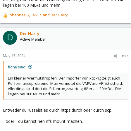
liegen bei 100 MB/s und mehr.
Johannes S
,
Falk R.
and
Der Harry
R
e
a
c
Der Harry
D
t
Active Member
i
o
n
May 15, 2024
#12
s
:
floh8 said:
Ein kleiner Wermutstropfen: Der Importer von xcp-ng zeigt auch
Performanceprobleme. Man vermutet die VMWare-API ist schuld.
Allerdings sind dort die Erfahrungswerte größer als 20 MB/s. Die
liegen bei 100 MB/s und mehr.
Entweder du rüsselst es durch https durch oder durch scp.
- oder - du kannst nen nfs mount machen.