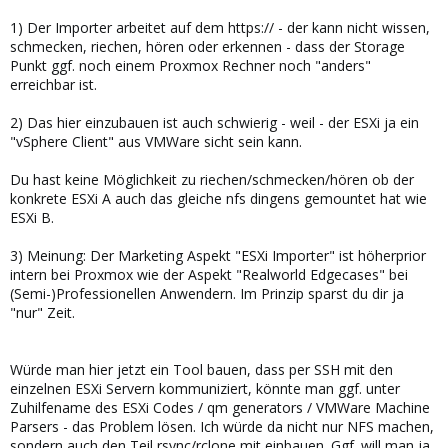
1) Der Importer arbeitet auf dem https:// - der kann nicht wissen,
schmecken, riechen, hören oder erkennen - dass der Storage
Punkt ggf. noch einem Proxmox Rechner noch "anders"
erreichbar ist.
2) Das hier einzubauen ist auch schwierig - weil - der ESXi ja ein
"vSphere Client" aus VMWare sicht sein kann.
Du hast keine Möglichkeit zu riechen/schmecken/hören ob der
konkrete ESXi A auch das gleiche nfs dingens gemountet hat wie
ESXi B.
3) Meinung: Der Marketing Aspekt "ESXi Importer" ist höherprior
intern bei Proxmox wie der Aspekt "Realworld Edgecases" bei
(Semi-)Professionellen Anwendern. Im Prinzip sparst du dir ja
"nur" Zeit.
Würde man hier jetzt ein Tool bauen, dass per SSH mit den
einzelnen ESXi Servern kommuniziert, könnte man ggf. unter
Zuhilfename des ESXi Codes / qm generators / VMWare Machine
Parsers - das Problem lösen. Ich würde da nicht nur NFS machen,
sondern auch den Teil rsync/rclone mit einbauen. Ggf. will man ja