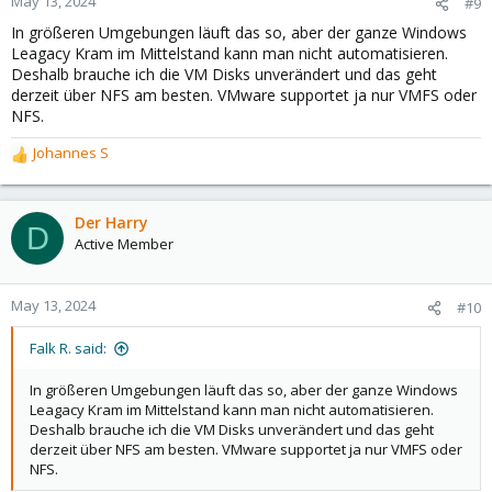
May 13, 2024
#9
s
In größeren Umgebungen läuft das so, aber der ganze Windows
:
Leagacy Kram im Mittelstand kann man nicht automatisieren.
Deshalb brauche ich die VM Disks unverändert und das geht
derzeit über NFS am besten. VMware supportet ja nur VMFS oder
NFS.
Johannes S
R
e
a
c
Der Harry
D
t
Active Member
i
o
n
May 13, 2024
#10
s
:
Falk R. said:
In größeren Umgebungen läuft das so, aber der ganze Windows
Leagacy Kram im Mittelstand kann man nicht automatisieren.
Deshalb brauche ich die VM Disks unverändert und das geht
derzeit über NFS am besten. VMware supportet ja nur VMFS oder
NFS.