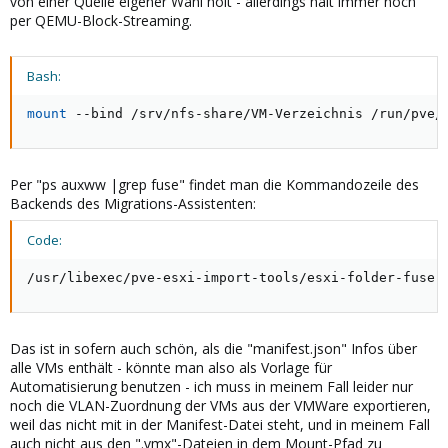
von einer Quelle eigener Wahl holt - allerdings halt immer noch
per QEMU-Block-Streaming.
Bash:
mount
 --bind /srv/nfs-share/VM-Verzeichnis /run/pve/
Per "ps auxww |grep fuse" findet man die Kommandozeile des
Backends des Migrations-Assistenten:
Code:
/usr/libexec/pve-esxi-import-tools/esxi-folder-fuse 
Das ist in sofern auch schön, als die "manifest.json" Infos über
alle VMs enthält - könnte man also als Vorlage für
Automatisierung benutzen - ich muss in meinem Fall leider nur
noch die VLAN-Zuordnung der VMs aus der VMWare exportieren,
weil das nicht mit in der Manifest-Datei steht, und in meinem Fall
auch nicht aus den ".vmx"-Dateien in dem Mount-Pfad zu