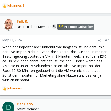
Johannes S
R
e
a
c
Falk R.
t
Distinguished Member
Proxmox Subscriber
i
o
n
May 13, 2024
#7
s
Wenn der Importer aber unbenutzbar langsam ist und daraufhin
:
der Live Import nicht nutzbar, dann kostet das Kunden. In meiner
Testumgebung bootet die VM in 2 Minuten, welche auf dem ESXi
ca. 30 Sekunden gebraucht hat. Bei meinen Kunden waren das
VMs die in unter 15 Sekunden starten. Als Live Import hat der
Boot 10-30 Minuten gedauert und die VM war nicht benutzbar.
So ist der Importer nur Marketing ohne Nutzen und das will ja
wirklich niemand.
Johannes S
R
e
a
c
Der Harry
D
t
Active Member