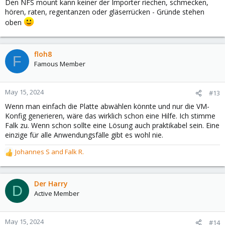
Den NFS mount kann keiner der Importer riechen, schmecken,
hören, raten, regentanzen oder gläserrücken - Gründe stehen
oben
floh8
F
Famous Member
May 15, 2024
#13
Wenn man einfach die Platte abwählen könnte und nur die VM-
Konfig generieren, wäre das wirklich schon eine Hilfe. Ich stimme
Falk zu. Wenn schon sollte eine Lösung auch praktikabel sein. Eine
einzige für alle Anwendungsfälle gibt es wohl nie.
Johannes S
and
Falk R.
R
e
a
c
Der Harry
D
t
Active Member
i
o
n
May 15, 2024
#14