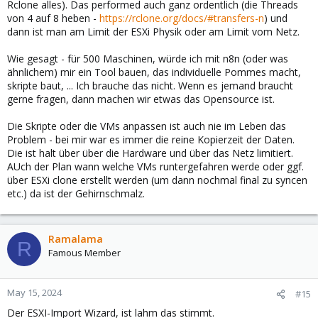
Rclone alles). Das performed auch ganz ordentlich (die Threads
von 4 auf 8 heben -
https://rclone.org/docs/#transfers-n
) und
dann ist man am Limit der ESXi Physik oder am Limit vom Netz.
Wie gesagt - für 500 Maschinen, würde ich mit n8n (oder was
ähnlichem) mir ein Tool bauen, das individuelle Pommes macht,
skripte baut, ... Ich brauche das nicht. Wenn es jemand braucht
gerne fragen, dann machen wir etwas das Opensource ist.
Die Skripte oder die VMs anpassen ist auch nie im Leben das
Problem - bei mir war es immer die reine Kopierzeit der Daten.
Die ist halt über über die Hardware und über das Netz limitiert.
AUch der Plan wann welche VMs runtergefahren werde oder ggf.
über ESXi clone erstellt werden (um dann nochmal final zu syncen
etc.) da ist der Gehirnschmalz.
Ramalama
R
Famous Member
May 15, 2024
#15
Der ESXI-Import Wizard, ist lahm das stimmt.