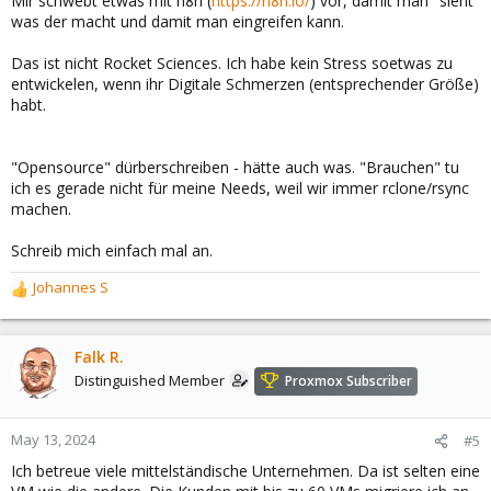
Mir schwebt etwas mit n8n (
https://n8n.io/
) vor, damit man "sieht"
was der macht und damit man eingreifen kann.
Das ist nicht Rocket Sciences. Ich habe kein Stress soetwas zu
entwickelen, wenn ihr Digitale Schmerzen (entsprechender Größe)
habt.
"Opensource" dürberschreiben - hätte auch was. "Brauchen" tu
ich es gerade nicht für meine Needs, weil wir immer rclone/rsync
machen.
Schreib mich einfach mal an.
Johannes S
R
e
a
c
Falk R.
t
Distinguished Member
Proxmox Subscriber
i
o
n
May 13, 2024
#5
s
Ich betreue viele mittelständische Unternehmen. Da ist selten eine
: