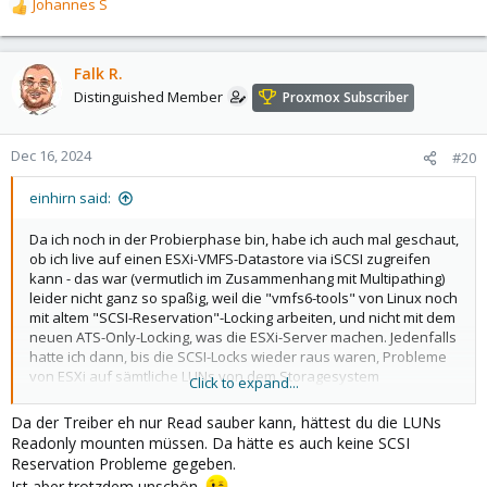
Johannes S
R
e
a
c
Falk R.
t
Distinguished Member
Proxmox Subscriber
i
o
n
Dec 16, 2024
#20
s
:
einhirn said:
Da ich noch in der Probierphase bin, habe ich auch mal geschaut,
ob ich live auf einen ESXi-VMFS-Datastore via iSCSI zugreifen
kann - das war (vermutlich im Zusammenhang mit Multipathing)
leider nicht ganz so spaßig, weil die "vmfs6-tools" von Linux noch
mit altem "SCSI-Reservation"-Locking arbeiten, und nicht mit dem
neuen ATS-Only-Locking, was die ESXi-Server machen. Jedenfalls
hatte ich dann, bis die SCSI-Locks wieder raus waren, Probleme
von ESXi auf sämtliche LUNs von dem Storagesystem
Click to expand...
zuzugreifen, es hat also nicht nur den Zugriff die Test-LUN
zerrissen...
Da der Treiber eh nur Read sauber kann, hättest du die LUNs
Readonly mounten müssen. Da hätte es auch keine SCSI
Reservation Probleme gegeben.
Ist aber trotzdem unschön.