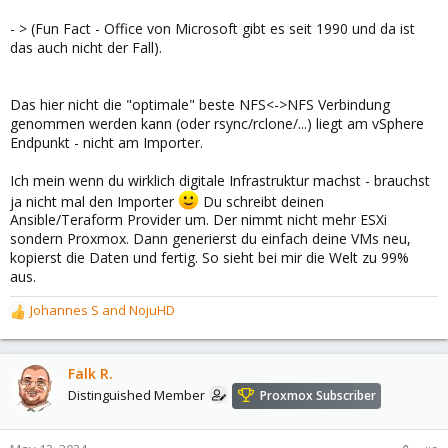
- > (Fun Fact - Office von Microsoft gibt es seit 1990 und da ist
das auch nicht der Fall).
Das hier nicht die "optimale" beste NFS<->NFS Verbindung
genommen werden kann (oder rsync/rclone/...) liegt am vSphere
Endpunkt - nicht am Importer.
Ich mein wenn du wirklich digitale Infrastruktur machst - brauchst
ja nicht mal den Importer
Du schreibt deinen
Ansible/Teraform Provider um. Der nimmt nicht mehr ESXi
sondern Proxmox. Dann generierst du einfach deine VMs neu,
kopierst die Daten und fertig. So sieht bei mir die Welt zu 99%
aus.
Johannes S
and
NojuHD
R
e
a
c
Falk R.
t
Distinguished Member
Proxmox Subscriber
i
o
n