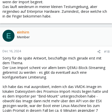
wenn der Import beginnt.
Das läuft wiederum in meiner kleinen Testumgebung, aber
Dann habe ich 6 VMs auf einmal mit dem Import-Wizard migriert
nirgendwo auf Enterprise Hardware. Zumindest, diese welche ich
und der transfer speed war ungefähr 5x schneller als nur mit
in die Finger bekommen habe.
einer VM.
Läuft auch alles seit 3 Wochen oder so Produktiv auf PVE, also
war der Import auch erfolgreich.
einhirn
E
Keine Ahnung womit das zusammenhängt, aber ihr solltet auf
Member
jedenfall mehrere VM's auf einmal importieren, wenns ein ESXI-
Cluster ist, dann am besten gleich 2VM's pro Esxi-node.
Dec 16, 2024
#18
LG
Sorry für die späte Antwort, beschäftige mich gerade erst mit
dem Thema.
Der Live-Import scheint vor allem beim QEMU-Block-Streaming
gebremst zu werden - es gibt da eventuell auch eine
konfigurierbare Limitierung.
Ich habe das mal ausprobiert, indem ich das VMDK-Image im
lokalen Dateisystem des Proxmox-Import-Hosts liegen hatte und
es dem Importer per "Bind-Mount" untergeschoben habe -
obwohl das Image dann nicht mehr über den API von der ESX
gezogen wurde, war der Boot einer Linux-Maschine bis zum
Login-Prompt in diesem Fall bei ca. 6 Minuten gegenüber 7