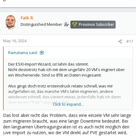
(über ssh) - oder ich drücke sie über rclone auf vmware / esxi
dann auf "cloud speicher" - S3, CIFS, zur not verschlüsselt -
macht Rclone alles). Das performed auch ganz ordentlich (die
Falk R.
Threads von 4 auf 8 heben -
https://rclone.org/docs/#transfers-
Distinguished Member
Proxmox Subscriber
n
) und dann ist man am Limit der ESXi Physik oder am Limit vom
Netz.
May 16, 2024
#17
Wie gesagt - für 500 Maschinen, würde ich mit n8n (oder was
ähnlichem) mir ein Tool bauen, das individuelle Pommes macht,
Ramalama said:
skripte baut, ... Ich brauche das nicht. Wenn es jemand braucht
gerne fragen, dann machen wir etwas das Opensource ist.
Der ESXI-Import Wizard, ist lahm das stimmt.
Die Skripte oder die VMs anpassen ist auch nie im Leben das
Nicht destotrotz hab ich mit dem ungefähr 20 VM's migriert über
Problem - bei mir war es immer die reine Kopierzeit der Daten.
ein Wochenende. Sind so 8TB an Daten insgesamt.
Die ist halt über über die Hardware und über das Netz limitiert.
AUch der Plan wann welche VMs runtergefahren werde oder ggf.
Also gings doch trotz ersteindruck relativ schnell, was mir
über ESXi clone erstellt werden (um dann nochmal final zu
aufgefallen ist, das manche VM's lahm migrieren, andere
syncen etc.) da ist der Gehirnschmalz.
wiederum schnell, das variiert etwas. Jedenfalls hab ich dann
aber einen "Trick" rausgefunden....
Click to expand...
Am Anfang hab ich auf jedenfall auch gedacht, kake das wird nix,
Das löst aber nicht das Problem, dass eine einzele VM sehr lange
ich muss nfs weg machen oder halt über ovftool migrieren.
zum migrieren braucht, was eine lange Downtime bedeutet. Bei
Dann hab ich einfach noch einen Import gestartet und mir ist
den langsamen Übertragungsraten ist es auch nicht möglich den
aufgefallen das der speed sich verdoppelt hat.
Live Import zu nutzen, wo die VM direkt auf PVE gestartet wird,
Also mit "btop" kann mann ja netzwerkspeed sehen.