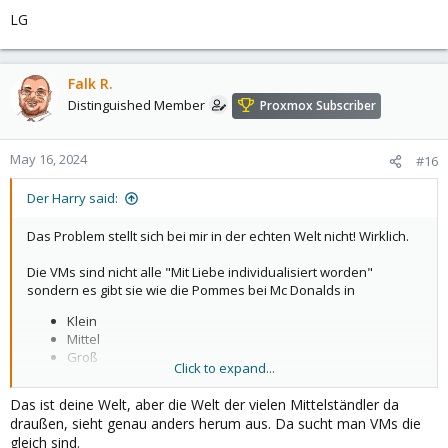
LG
Falk R.
Distinguished Member
Proxmox Subscriber
May 16, 2024
#16
Der Harry said:
Das Problem stellt sich bei mir in der echten Welt nicht! Wirklich.
Die VMs sind nicht alle "Mit Liebe individualisiert worden"
sondern es gibt sie wie die Pommes bei Mc Donalds in
Klein
Mittel
Groß
Click to expand...
Das ist deine Welt, aber die Welt der vielen Mittelständler da
Dafür habe ich 3 Skripte. Fertig.
draußen, sieht genau anders herum aus. Da sucht man VMs die
gleich sind.
Die Platten der ESXi VM "ziehe" ich entweder mit rclone/rsync