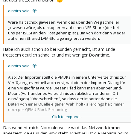
einhirn said:
Wäre halt schick gewesen, wenn das über den Weg schneller
gewesen wäre, als umkopieren auf einen NFS-Share (der bei
uns per iSCSI an den Host gehängt ist ), um von dort dann wieder
auf einen Shared LVM-Storage migriert zu werden.
Habe ich auch schon so bei Kunden gemacht, ist am Ende
trotzdem deutlich schneller und mit weniger Downtime.
einhirn said:
Also: Der Importer stellt die VMDKs in einem Unterverzeichnis zur
Verfügung, eventuell auch erst, nachdem der Importer-Dialog für
eine VM geöffnet wurde. Diesen Pfad kann man aber per Bind-
Mount (Vorhandenes Verzeichnis zusätzlich an anderem Ort
einhängen) "überschreiben", so dass der Importer dann die
Daten von einer Quelle eigener Wahl holt - allerdings halt immer
noch per QEMU-Block-Streaming.
Click to expand...
Bash:
Das wundert mich. Normalerweise wird das Netzwerk immer
angezeigt, da es in der .vmx steht. Eventuell ist die Benamung im