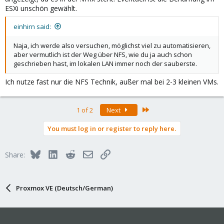
mount
 --bind /srv/nfs-share/VM-Verzeichnis /run/pv
ESXi unschön gewählt.
einhirn said:
Per "ps auxww |grep fuse" findet man die Kommandozeile des
Naja, ich werde also versuchen, möglichst viel zu automatisieren,
Backends des Migrations-Assistenten:
aber vermutlich ist der Weg über NFS, wie du ja auch schon
geschrieben hast, im lokalen LAN immer noch der sauberste.
Code:
Ich nutze fast nur die NFS Technik, außer mal bei 2-3 kleinen VMs.
/usr/libexec/pve-esxi-import-tools/esxi-folder-fus
Last
1 of 2
Next
Das ist in sofern auch schön, als die "manifest.json" Infos über
alle VMs enthält - könnte man also als Vorlage für
You must log in or register to reply here.
Automatisierung benutzen - ich muss in meinem Fall leider nur
noch die VLAN-Zuordnung der VMs aus der VMWare exportieren,
Bluesky
LinkedIn
Reddit
Email
Link
Share:
weil das nicht mit in der Manifest-Datei steht, und in meinem Fall
auch nicht aus den ".vmx"-Dateien in dem Mount-Pfad zu
erkennen ist...
Proxmox VE (Deutsch/German)