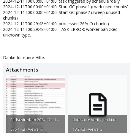
2024-12-11T00:00:00+01:00: task triggered by schedule 'daily'
2024-12-11T00:00:00+01:00: Start GC phase1 (mark used chunks)
2024-12-11T00:00:00+01:00: Start GC phase2 (sweep unused
chunks)
2024-12-11T00:29:48+01:00: processed 26% (0 chunks)
2024-12-11T00:29:48+01:00: TASK ERROR: worker panicked:
unknown type.
Danke für euere Hilfe.
Attachments
Bildschirmfoto 2024-12-11 um 08.52.35.jpg
datastore verify job1.txt
676.1 KB · Views: 7
18.2 KB · Views: 3