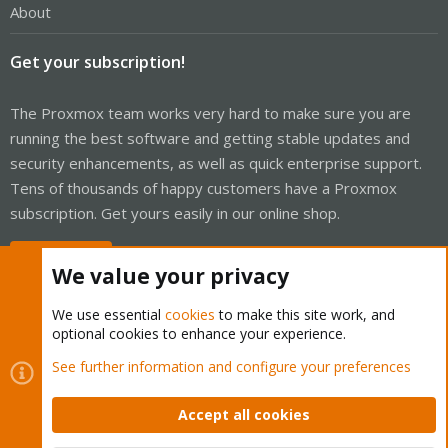
About
Get your subscription!
The Proxmox team works very hard to make sure you are
running the best software and getting stable updates and
security enhancements, as well as quick enterprise support.
Tens of thousands of happy customers have a Proxmox
subscription. Get yours easily in our online shop.
Buy now!
We value your privacy
We use essential
cookies
to make this site work, and
optional cookies to enhance your experience.
Cookies
Proxmox Support Forum - Light Mode
See further information and configure your preferences
Contact us
Terms and rules
Privacy policy
Help
Home
R
S
Accept all cookies
S
®
Community platform by XenForo
© 2010-2026 XenForo Ltd.