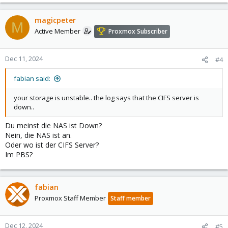
magicpeter
M
Active Member
Proxmox Subscriber
Dec 11, 2024
#4
fabian said:
your storage is unstable.. the log says that the CIFS server is
down..
Du meinst die NAS ist Down?
Nein, die NAS ist an.
Oder wo ist der CIFS Server?
Im PBS?
fabian
Proxmox Staff Member
Staff member
Dec 12, 2024
#5