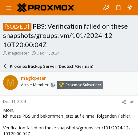
PBS: Verification failed on these
[SOLVED]
snapshots/groups: vm/101/2024-12-
10T20:00:04Z
T
S
magicpeter
Dec 11, 2024
h
t
r
a
Proxmox Backup Server (Deutsch/German)
e
r
a
t
magicpeter
M
d
d
Active Member
Proxmox Subscriber
s
a
t
t
a
e
Dec 11, 2024
#1
r
t
Moin,
e
ich nutze PBS und bekommen jetzt auf einmal folgenden Fehler.
r
Verification failed on these snapshots/groups: vm/101/2024-12-
10T20:00:04Z