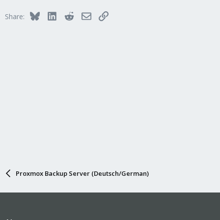
Bluesky
LinkedIn
Reddit
Email
Link
Share:
Proxmox Backup Server (Deutsch/German)