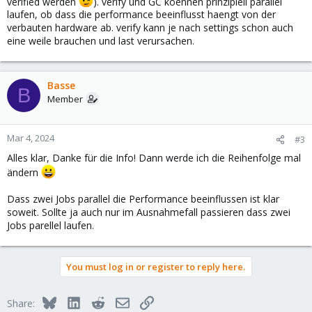
verified werden
). verify und GC koennen prinzipiell parallel
laufen, ob dass die performance beeinflusst haengt von der
verbauten hardware ab. verify kann je nach settings schon auch
eine weile brauchen und last verursachen.
Basse
B
Member
Mar 4, 2024
#3
Alles klar, Danke für die Info! Dann werde ich die Reihenfolge mal
ändern
Dass zwei Jobs parallel die Performance beeinflussen ist klar
soweit. Sollte ja auch nur im Ausnahmefall passieren dass zwei
Jobs parellel laufen.
You must log in or register to reply here.
Bluesky
LinkedIn
Reddit
Email
Link
Share: