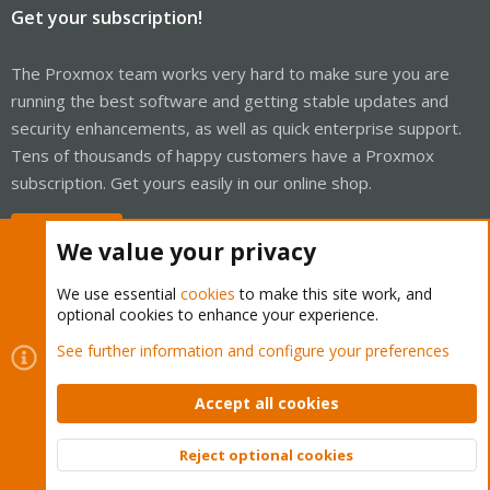
Get your subscription!
The Proxmox team works very hard to make sure you are
running the best software and getting stable updates and
security enhancements, as well as quick enterprise support.
Tens of thousands of happy customers have a Proxmox
subscription. Get yours easily in our online shop.
Buy now!
We value your privacy
We use essential
cookies
to make this site work, and
optional cookies to enhance your experience.
Cookies
Proxmox Support Forum - Light Mode
See further information and configure your preferences
Contact us
Terms and rules
Privacy policy
Help
Home
R
S
Accept all cookies
S
®
Community platform by XenForo
© 2010-2026 XenForo Ltd.
Reject optional cookies
Top
Bott