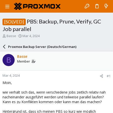
PBS: Backup, Prune, Verify, GC
[SOLVED]
Job parallel
T
S
Basse
Mar 4, 2024
h
t
r
a
Proxmox Backup Server (Deutsch/German)
e
r
a
t
Basse
B
d
d
Member
s
a
t
t
a
e
Mar 4, 2024
#1
r
t
Moin,
e
r
wie verhält sich das, wenn verschiedene Jobs zeitlich relativ nah
nacheinander ausgeführt werden und teilweise parallel laufen?
Kann es zu Konflikten kommen oder kann man das machen?
Hintergrund ist, dass ich meinen PBS so kurz wie möglich