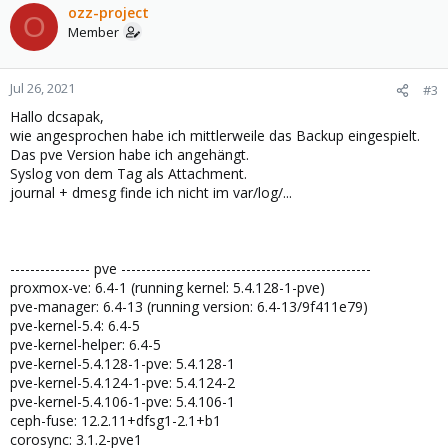
ozz-project
O
Member
Jul 26, 2021
#3
Hallo dcsapak,
wie angesprochen habe ich mittlerweile das Backup eingespielt.
Das pve Version habe ich angehängt.
Syslog von dem Tag als Attachment.
journal + dmesg finde ich nicht im var/log/...
---------------- pve --------------------------------------------------
proxmox-ve: 6.4-1 (running kernel: 5.4.128-1-pve)
pve-manager: 6.4-13 (running version: 6.4-13/9f411e79)
pve-kernel-5.4: 6.4-5
pve-kernel-helper: 6.4-5
pve-kernel-5.4.128-1-pve: 5.4.128-1
pve-kernel-5.4.124-1-pve: 5.4.124-2
pve-kernel-5.4.106-1-pve: 5.4.106-1
ceph-fuse: 12.2.11+dfsg1-2.1+b1
corosync: 3.1.2-pve1