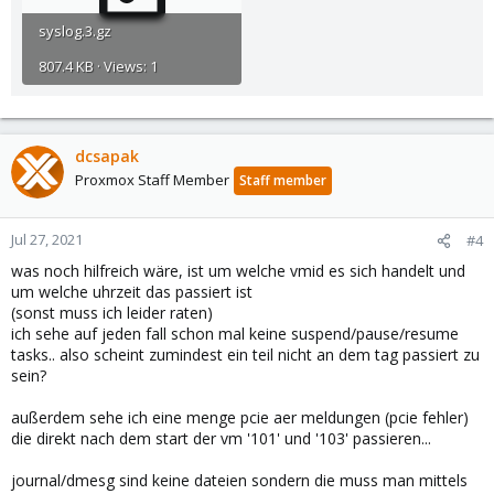
syslog.3.gz
807.4 KB · Views: 1
dcsapak
Proxmox Staff Member
Staff member
Jul 27, 2021
#4
was noch hilfreich wäre, ist um welche vmid es sich handelt und
um welche uhrzeit das passiert ist
(sonst muss ich leider raten)
ich sehe auf jeden fall schon mal keine suspend/pause/resume
tasks.. also scheint zumindest ein teil nicht an dem tag passiert zu
sein?
außerdem sehe ich eine menge pcie aer meldungen (pcie fehler)
die direkt nach dem start der vm '101' und '103' passieren...
journal/dmesg sind keine dateien sondern die muss man mittels