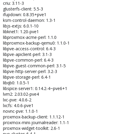
criu: 3.11-3
glusterfs-client: 5.5-3
ifupdown: 0.8.35+pve1
ksm-control-daemon: 1.3-1
libjs-extjs: 6.0.1-10
libknet1: 1.20-pve1
libproxmox-acme-perl: 1.1.0
libproxmox-backup-qemu0: 1.1.0-1
libpve-access-control: 6.4-3
libpve-apiclient-perl: 3.1-3
libpve-common-perl: 6.4-3
libpve-guest-common-perl: 3.1-5
libpve-http-server-perl: 3.2-3
libpve-storage-perl: 6.4-1
libqb0: 1.0.5-1
libspice-server1: 0.14.2-4~pve6+1
lvm2: 2.03.02-pve4
lxc-pve: 4.0.6-2
lxcfs: 4.0.6-pve1
novnc-pve: 1.1.0-1
proxmox-backup-client: 1.1.12-1
proxmox-mini-journalreader: 1.1-1
proxmox-widget-toolkit: 2.6-1
pve-cluster: 6.4-1