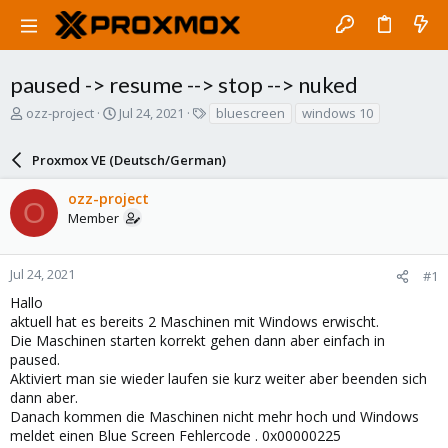
paused -> resume --> stop --> nuked
T
S
T
ozz-project
Jul 24, 2021
bluescreen
windows 10
h
t
a
r
a
g
Proxmox VE (Deutsch/German)
e
r
s
a
t
ozz-project
d
d
O
Member
s
a
t
t
a
e
r
Jul 24, 2021
#1
t
Hallo
e
aktuell hat es bereits 2 Maschinen mit Windows erwischt.
r
Die Maschinen starten korrekt gehen dann aber einfach in
paused.
Aktiviert man sie wieder laufen sie kurz weiter aber beenden sich
dann aber.
Danach kommen die Maschinen nicht mehr hoch und Windows
meldet einen Blue Screen Fehlercode . 0x00000225