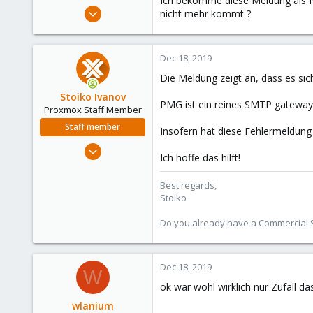
Ich bekomme diese Meldung als 
e
Dec 18, 2019
nicht mehr kommt ?
r
2
0
Dec 18, 2019
21
Die Meldung zeigt an, dass es si
51
Stoiko Ivanov
PMG ist ein reines SMTP gateway u
Proxmox Staff Member
Staff member
Insofern hat diese Fehlermeldung
May 2, 2018
Ich hoffe das hilft!
9,745
1,856
Best regards,
Stoiko
273
Do you already have a Commercial Su
Dec 18, 2019
W
ok war wohl wirklich nur Zufall d
wlanium