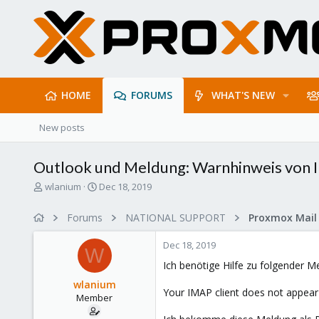
HOME
FORUMS
WHAT'S NEW
New posts
Outlook und Meldung: Warnhinweis von 
T
S
wlanium
Dec 18, 2019
h
t
r
a
Forums
NATIONAL SUPPORT
e
r
a
t
Dec 18, 2019
d
d
W
s
a
Ich benötige Hilfe zu folgender 
t
t
wlanium
a
e
Your IMAP client does not appea
Member
r
t