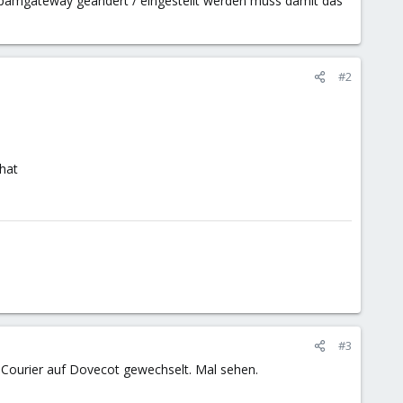
amgateway geändert / eingestellt werden muss damit das
#2
hat
#3
n Courier auf Dovecot gewechselt. Mal sehen.