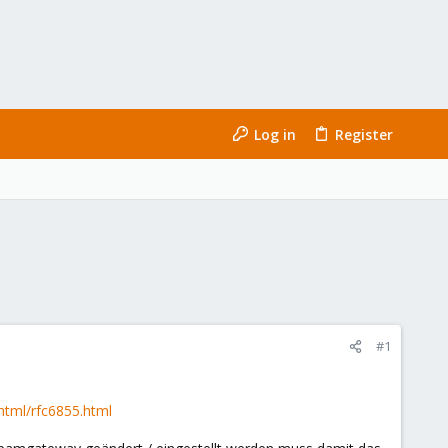
Log in
Register
#1
g/html/rfc6855.html