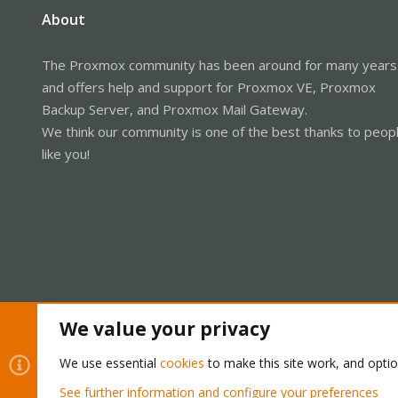
About
The Proxmox community has been around for many years
and offers help and support for Proxmox VE, Proxmox
Backup Server, and Proxmox Mail Gateway.
We think our community is one of the best thanks to peop
like you!
We value your privacy
Cookies
Proxmox Support Forum - Light Mode
We use essential
cookies
to make this site work, and opti
See further information and configure your preferences
®