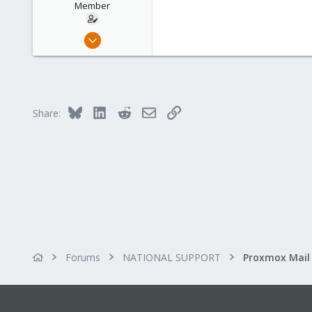
Member
Dec 18, 2019
2
0
21
51
Bluesky
LinkedIn
Reddit
Email
Link
Share:
Forums
NATIONAL SUPPORT