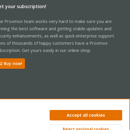
et your subscription!
e Proxmox team works very hard to make sure you are
nning the best software and getting stable updates and
curity enhancements, as well as quick enterprise support.
ns of thousands of happy customers have a Proxmox
bscription. Get yours easily in our online shop.
Buy now!
ntact us
Terms and rules
Privacy policy
Help
Home
R
Accept all cookies
S
S
Reject optional cookies