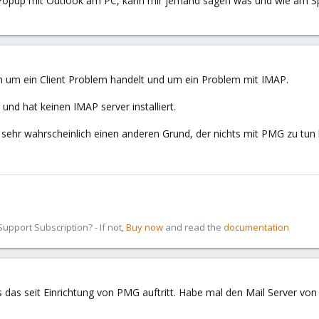
Popup mit Outlook am PC, kann mir jemand sagen was und wie am Sp
ch um ein Client Problem handelt und um ein Problem mit IMAP.
nd hat keinen IMAP server installiert.
 sehr wahrscheinlich einen anderen Grund, der nichts mit PMG zu tun 
pport Subscription? - If not,
Buy now
and read the
documentation
as das seit Einrichtung von PMG auftritt. Habe mal den Mail Server vo